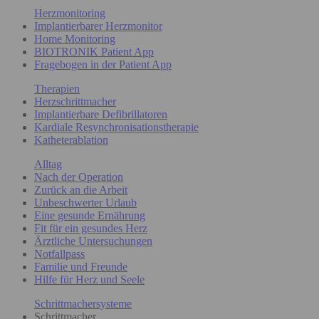
Herzmonitoring
Implantierbarer Herzmonitor
Home Monitoring
BIOTRONIK Patient App
Fragebogen in der Patient App
Therapien
Herzschrittmacher
Implantierbare Defibrillatoren
Kardiale Resynchronisationstherapie
Katheterablation
Alltag
Nach der Operation
Zurück an die Arbeit
Unbeschwerter Urlaub
Eine gesunde Ernährung
Fit für ein gesundes Herz
Ärztliche Untersuchungen
Notfallpass
Familie und Freunde
Hilfe für Herz und Seele
Schrittmachersysteme
Schrittmacher