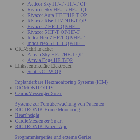
Acticor Sky HF-T / HF-T QP
Rivacor Sky HF-T / HF-T QP
Rivacor Aura HF-T/HF-T QP
Rivacor Rise HF-T/HF-T QP
Rivacor 7 HF-T QP/HF-T
Rivacor 5 HF-T QP/HF-T
Intica Neo 7 HF-T QP/HF-T
Intica Neo 5 HF-T QP/HF-T
CRT-Schrittmacher
Amvia Sky HF-T/HF-T QP
Amvia Edge HF-T/QP
Linksventrikuläre Elektroden
Sentus OTW QP
Implantierbare Herzmonitoring-Systeme (ICM)
BIOMONITOR IV
CardioMessenger Smart
Systeme zur Fernüberwachung von Patienten
BIOTRONIK Home Monitoring
HeartInsight
CardioMessenger Smart
BIOTRONIK Patient App
Programmiergeräte und externe Geräte