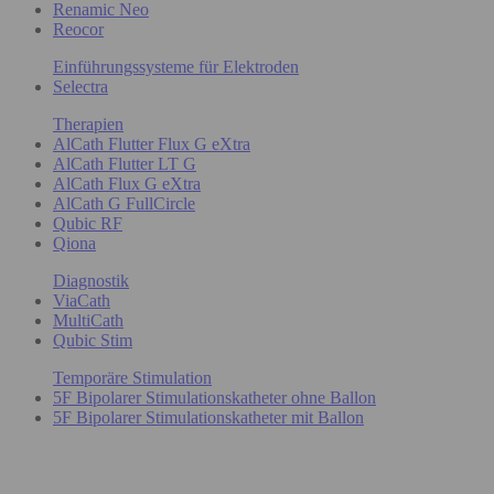
Renamic Neo
Reocor
Einführungssysteme für Elektroden
Selectra
Therapien
AlCath Flutter Flux G eXtra
AlCath Flutter LT G
AlCath Flux G eXtra
AlCath G FullCircle
Qubic RF
Qiona
Diagnostik
ViaCath
MultiCath
Qubic Stim
Temporäre Stimulation
5F Bipolarer Stimulationskatheter ohne Ballon
5F Bipolarer Stimulationskatheter mit Ballon