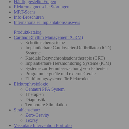
Häufig gestellte Fragen
Elektromagnetische Störungen
MRT-Scans
Info-Broschüren
Internationaler Implantationsausweis
Produktkatalog
Cardiac Rhythm Management (CRM)
Schrittmachersysteme
Implantierbare Cardioverter-Defibrillator (ICD)
Systeme
Kardiale Resynchronisationstherapie (CRT)
Implantierbare Herzmonitoring-Systeme (ICM)
Systeme zur Fernüberwachung von Patienten
Programmiergeräte und externe Geräte
Einführungssysteme für Elektroden
Elektrophysiologie
Centauri PFA System
Therapien
Diagnostik
Temporäre Stimulation
Strahlenschutz
Zero-Gravity
Texray
Vaskuläre Intervention Portfolio