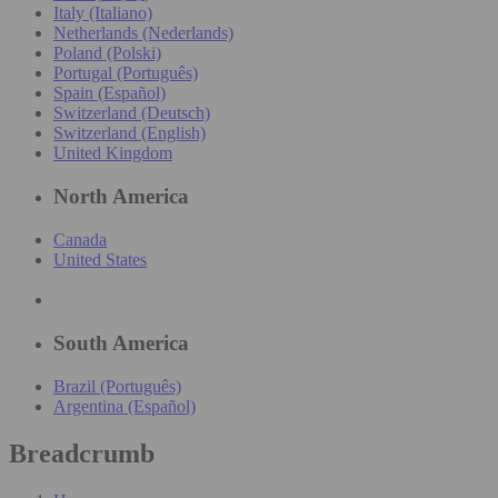
Italy (Italiano)
Netherlands (Nederlands)
Poland (Polski)
Portugal (Português)
Spain (Español)
Switzerland (Deutsch)
Switzerland (English)
United Kingdom
North America
Canada
United States
South America
Brazil (Português)
Argentina (Español)
Breadcrumb