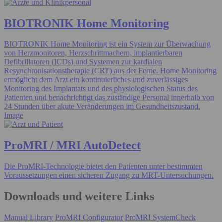
BIOTRONIK Home Monitoring
BIOTRONIK Home Monitoring ist ein System zur Überwachung
von Herzmonitoren, Herzschrittmachern, implantierbaren
Defibrillatoren (ICDs) und Systemen zur kardialen
Resynchronisationstherapie (CRT) aus der Ferne. Home Monitoring
ermöglicht dem Arzt ein kontinuierliches und zuverlässiges
Monitoring des Implantats und des physiologischen Status des
Patienten und benachrichtigt das zuständige Personal innerhalb von
24 Stunden über akute Veränderungen im Gesundheitszustand.
Image
ProMRI / MRI AutoDetect
Die ProMRI-Technologie bietet den Patienten unter bestimmten
Voraussetzungen einen sicheren Zugang zu MRT-Untersuchungen.
Downloads und weitere Links
Manual Library
ProMRI Configurator
ProMRI SystemCheck