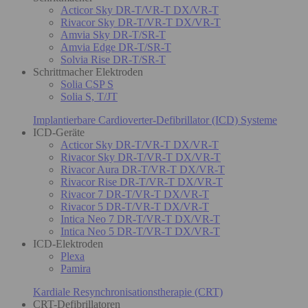
Acticor Sky DR-T/VR-T DX/VR-T
Rivacor Sky DR-T/VR-T DX/VR-T
Amvia Sky DR-T/SR-T
Amvia Edge DR-T/SR-T
Solvia Rise DR-T/SR-T
Schrittmacher Elektroden
Solia CSP S
Solia S, T/JT
Implantierbare Cardioverter-Defibrillator (ICD) Systeme
ICD-Geräte
Acticor Sky DR-T/VR-T DX/VR-T
Rivacor Sky DR-T/VR-T DX/VR-T
Rivacor Aura DR-T/VR-T DX/VR-T
Rivacor Rise DR-T/VR-T DX/VR-T
Rivacor 7 DR-T/VR-T DX/VR-T
Rivacor 5 DR-T/VR-T DX/VR-T
Intica Neo 7 DR-T/VR-T DX/VR-T
Intica Neo 5 DR-T/VR-T DX/VR-T
ICD-Elektroden
Plexa
Pamira
Kardiale Resynchronisationstherapie (CRT)
CRT-Defibrillatoren