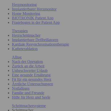
Herzmonitoring
Implantierbarer Herzmonitor
Home Monitoring
BIOTRONIK Patient App
Fragebogen in der Patient App
Therapien
Herzschrittmacher
Implantierbare Defibrillatoren
Kardiale Resynchronisationstherapie
Katheterablation
Alltag
Nach der Operation
Zurück an die Arbeit
Unbeschwerter Urlaub
Eine gesunde Ernährung
Fit für ein gesundes Herz
Ärztliche Untersuchungen
Notfallpass
Familie und Freunde
Hilfe für Herz und Seele
Schrittmachersysteme
Schrittmacher