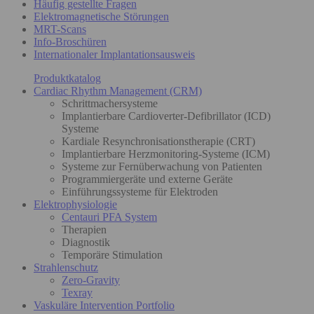
Häufig gestellte Fragen
Elektromagnetische Störungen
MRT-Scans
Info-Broschüren
Internationaler Implantationsausweis
Produktkatalog
Cardiac Rhythm Management (CRM)
Schrittmachersysteme
Implantierbare Cardioverter-Defibrillator (ICD)
Systeme
Kardiale Resynchronisationstherapie (CRT)
Implantierbare Herzmonitoring-Systeme (ICM)
Systeme zur Fernüberwachung von Patienten
Programmiergeräte und externe Geräte
Einführungssysteme für Elektroden
Elektrophysiologie
Centauri PFA System
Therapien
Diagnostik
Temporäre Stimulation
Strahlenschutz
Zero-Gravity
Texray
Vaskuläre Intervention Portfolio