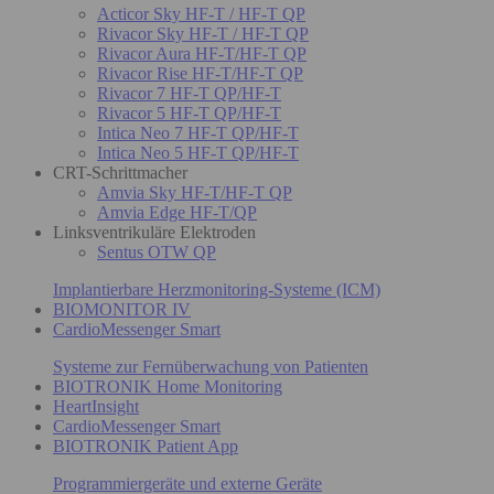
Acticor Sky HF-T / HF-T QP
Rivacor Sky HF-T / HF-T QP
Rivacor Aura HF-T/HF-T QP
Rivacor Rise HF-T/HF-T QP
Rivacor 7 HF-T QP/HF-T
Rivacor 5 HF-T QP/HF-T
Intica Neo 7 HF-T QP/HF-T
Intica Neo 5 HF-T QP/HF-T
CRT-Schrittmacher
Amvia Sky HF-T/HF-T QP
Amvia Edge HF-T/QP
Linksventrikuläre Elektroden
Sentus OTW QP
Implantierbare Herzmonitoring-Systeme (ICM)
BIOMONITOR IV
CardioMessenger Smart
Systeme zur Fernüberwachung von Patienten
BIOTRONIK Home Monitoring
HeartInsight
CardioMessenger Smart
BIOTRONIK Patient App
Programmiergeräte und externe Geräte