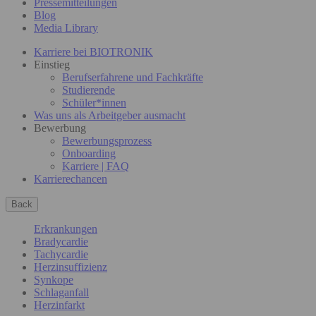
Pressemitteilungen
Blog
Media Library
Karriere bei BIOTRONIK
Einstieg
Berufserfahrene und Fachkräfte
Studierende
Schüler*innen
Was uns als Arbeitgeber ausmacht
Bewerbung
Bewerbungsprozess
Onboarding
Karriere | FAQ
Karrierechancen
Back
Erkrankungen
Bradycardie
Tachycardie
Herzinsuffizienz
Synkope
Schlaganfall
Herzinfarkt