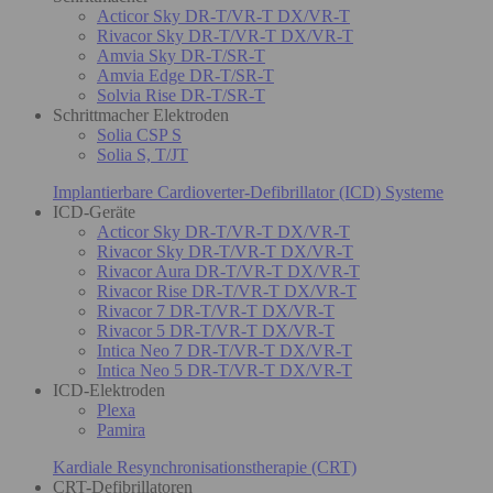
Acticor Sky DR-T/VR-T DX/VR-T
Rivacor Sky DR-T/VR-T DX/VR-T
Amvia Sky DR-T/SR-T
Amvia Edge DR-T/SR-T
Solvia Rise DR-T/SR-T
Schrittmacher Elektroden
Solia CSP S
Solia S, T/JT
Implantierbare Cardioverter-Defibrillator (ICD) Systeme
ICD-Geräte
Acticor Sky DR-T/VR-T DX/VR-T
Rivacor Sky DR-T/VR-T DX/VR-T
Rivacor Aura DR-T/VR-T DX/VR-T
Rivacor Rise DR-T/VR-T DX/VR-T
Rivacor 7 DR-T/VR-T DX/VR-T
Rivacor 5 DR-T/VR-T DX/VR-T
Intica Neo 7 DR-T/VR-T DX/VR-T
Intica Neo 5 DR-T/VR-T DX/VR-T
ICD-Elektroden
Plexa
Pamira
Kardiale Resynchronisationstherapie (CRT)
CRT-Defibrillatoren