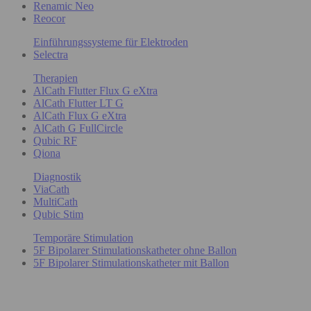
Renamic Neo
Reocor
Einführungssysteme für Elektroden
Selectra
Therapien
AlCath Flutter Flux G eXtra
AlCath Flutter LT G
AlCath Flux G eXtra
AlCath G FullCircle
Qubic RF
Qiona
Diagnostik
ViaCath
MultiCath
Qubic Stim
Temporäre Stimulation
5F Bipolarer Stimulationskatheter ohne Ballon
5F Bipolarer Stimulationskatheter mit Ballon