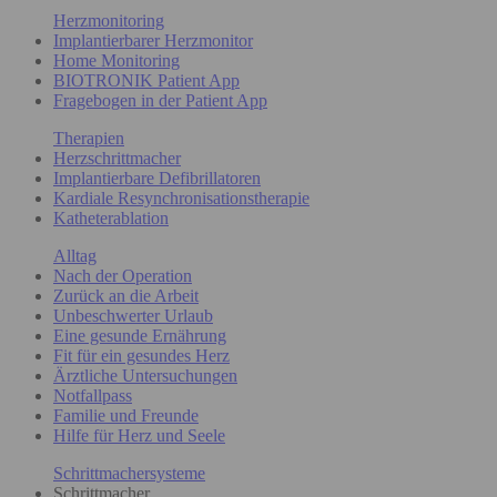
Herzmonitoring
Implantierbarer Herzmonitor
Home Monitoring
BIOTRONIK Patient App
Fragebogen in der Patient App
Therapien
Herzschrittmacher
Implantierbare Defibrillatoren
Kardiale Resynchronisationstherapie
Katheterablation
Alltag
Nach der Operation
Zurück an die Arbeit
Unbeschwerter Urlaub
Eine gesunde Ernährung
Fit für ein gesundes Herz
Ärztliche Untersuchungen
Notfallpass
Familie und Freunde
Hilfe für Herz und Seele
Schrittmachersysteme
Schrittmacher