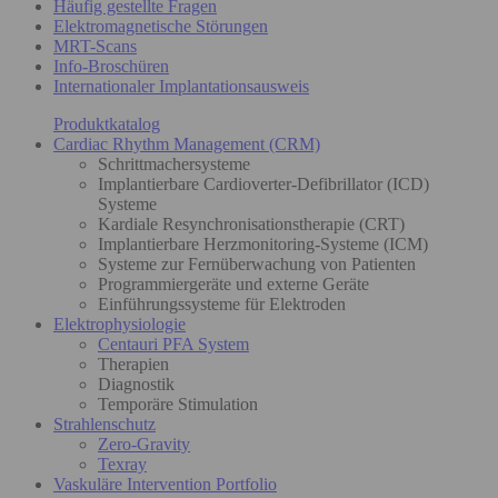
Häufig gestellte Fragen
Elektromagnetische Störungen
MRT-Scans
Info-Broschüren
Internationaler Implantationsausweis
Produktkatalog
Cardiac Rhythm Management (CRM)
Schrittmachersysteme
Implantierbare Cardioverter-Defibrillator (ICD)
Systeme
Kardiale Resynchronisationstherapie (CRT)
Implantierbare Herzmonitoring-Systeme (ICM)
Systeme zur Fernüberwachung von Patienten
Programmiergeräte und externe Geräte
Einführungssysteme für Elektroden
Elektrophysiologie
Centauri PFA System
Therapien
Diagnostik
Temporäre Stimulation
Strahlenschutz
Zero-Gravity
Texray
Vaskuläre Intervention Portfolio