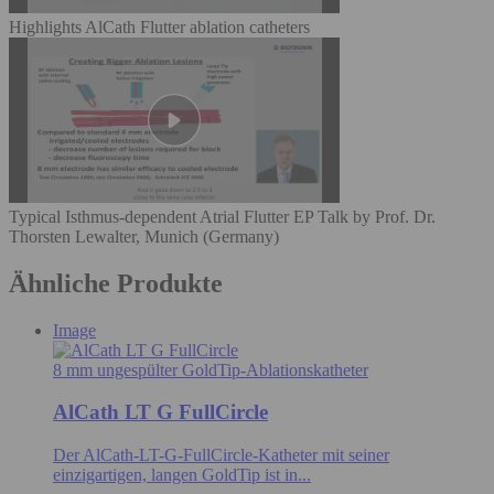
Highlights AlCath Flutter ablation catheters
Typical Isthmus-dependent Atrial Flutter EP Talk by Prof. Dr.
Thorsten Lewalter, Munich (Germany)
Ähnliche Produkte
Image
8 mm ungespülter GoldTip-Ablationskatheter
AlCath LT G FullCircle
Der AlCath-LT-G-FullCircle-Katheter mit seiner
einzigartigen, langen GoldTip ist in...