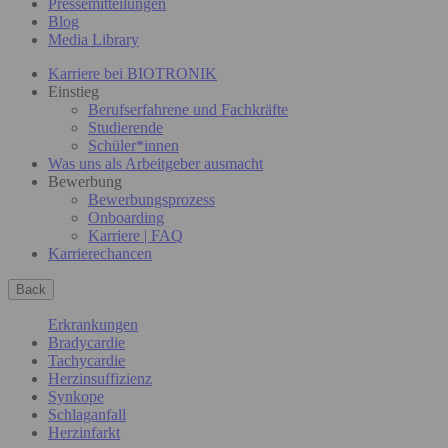
Pressemitteilungen
Blog
Media Library
Karriere bei BIOTRONIK
Einstieg
Berufserfahrene und Fachkräfte
Studierende
Schüler*innen
Was uns als Arbeitgeber ausmacht
Bewerbung
Bewerbungsprozess
Onboarding
Karriere | FAQ
Karrierechancen
Back
Erkrankungen
Bradycardie
Tachycardie
Herzinsuffizienz
Synkope
Schlaganfall
Herzinfarkt