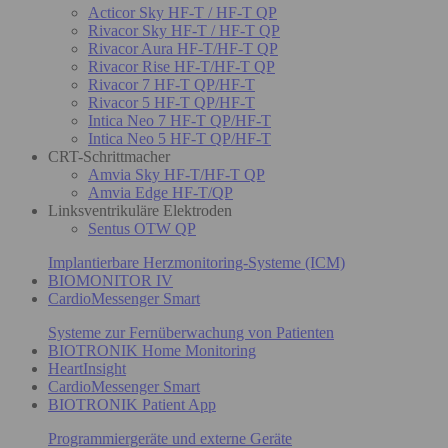
Acticor Sky HF-T / HF-T QP
Rivacor Sky HF-T / HF-T QP
Rivacor Aura HF-T/HF-T QP
Rivacor Rise HF-T/HF-T QP
Rivacor 7 HF-T QP/HF-T
Rivacor 5 HF-T QP/HF-T
Intica Neo 7 HF-T QP/HF-T
Intica Neo 5 HF-T QP/HF-T
CRT-Schrittmacher
Amvia Sky HF-T/HF-T QP
Amvia Edge HF-T/QP
Linksventrikuläre Elektroden
Sentus OTW QP
Implantierbare Herzmonitoring-Systeme (ICM)
BIOMONITOR IV
CardioMessenger Smart
Systeme zur Fernüberwachung von Patienten
BIOTRONIK Home Monitoring
HeartInsight
CardioMessenger Smart
BIOTRONIK Patient App
Programmiergeräte und externe Geräte