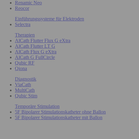
Renamic Neo
Reocor
Einführungssysteme für Elektroden
Selectra
Therapien
AlCath Flutter Flux G eXtra
AlCath Flutter LT G
AlCath Flux G eXtra
AlCath G FullCircle
Qubic RF
Qiona
Diagnostik
ViaCath
MultiCath
Qubic Stim
Temporäre Stimulation
5F Bipolarer Stimulationskatheter ohne Ballon
5F Bipolarer Stimulationskatheter mit Ballon