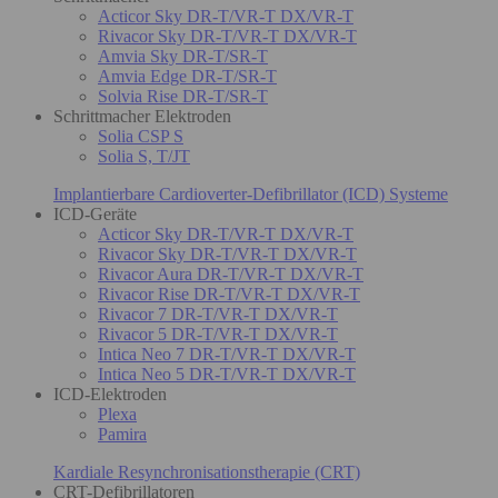
Acticor Sky DR-T/VR-T DX/VR-T
Rivacor Sky DR-T/VR-T DX/VR-T
Amvia Sky DR-T/SR-T
Amvia Edge DR-T/SR-T
Solvia Rise DR-T/SR-T
Schrittmacher Elektroden
Solia CSP S
Solia S, T/JT
Implantierbare Cardioverter-Defibrillator (ICD) Systeme
ICD-Geräte
Acticor Sky DR-T/VR-T DX/VR-T
Rivacor Sky DR-T/VR-T DX/VR-T
Rivacor Aura DR-T/VR-T DX/VR-T
Rivacor Rise DR-T/VR-T DX/VR-T
Rivacor 7 DR-T/VR-T DX/VR-T
Rivacor 5 DR-T/VR-T DX/VR-T
Intica Neo 7 DR-T/VR-T DX/VR-T
Intica Neo 5 DR-T/VR-T DX/VR-T
ICD-Elektroden
Plexa
Pamira
Kardiale Resynchronisationstherapie (CRT)
CRT-Defibrillatoren