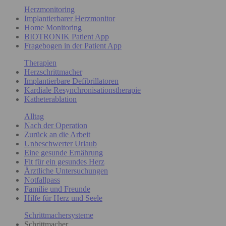
Herzmonitoring
Implantierbarer Herzmonitor
Home Monitoring
BIOTRONIK Patient App
Fragebogen in der Patient App
Therapien
Herzschrittmacher
Implantierbare Defibrillatoren
Kardiale Resynchronisationstherapie
Katheterablation
Alltag
Nach der Operation
Zurück an die Arbeit
Unbeschwerter Urlaub
Eine gesunde Ernährung
Fit für ein gesundes Herz
Ärztliche Untersuchungen
Notfallpass
Familie und Freunde
Hilfe für Herz und Seele
Schrittmachersysteme
Schrittmacher