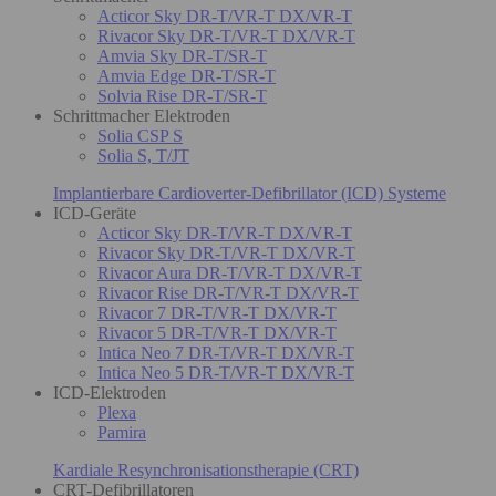
Acticor Sky DR-T/VR-T DX/VR-T
Rivacor Sky DR-T/VR-T DX/VR-T
Amvia Sky DR-T/SR-T
Amvia Edge DR-T/SR-T
Solvia Rise DR-T/SR-T
Schrittmacher Elektroden
Solia CSP S
Solia S, T/JT
Implantierbare Cardioverter-Defibrillator (ICD) Systeme
ICD-Geräte
Acticor Sky DR-T/VR-T DX/VR-T
Rivacor Sky DR-T/VR-T DX/VR-T
Rivacor Aura DR-T/VR-T DX/VR-T
Rivacor Rise DR-T/VR-T DX/VR-T
Rivacor 7 DR-T/VR-T DX/VR-T
Rivacor 5 DR-T/VR-T DX/VR-T
Intica Neo 7 DR-T/VR-T DX/VR-T
Intica Neo 5 DR-T/VR-T DX/VR-T
ICD-Elektroden
Plexa
Pamira
Kardiale Resynchronisationstherapie (CRT)
CRT-Defibrillatoren