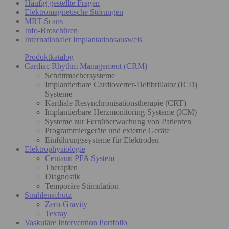
Häufig gestellte Fragen
Elektromagnetische Störungen
MRT-Scans
Info-Broschüren
Internationaler Implantationsausweis
Produktkatalog
Cardiac Rhythm Management (CRM)
Schrittmachersysteme
Implantierbare Cardioverter-Defibrillator (ICD)
Systeme
Kardiale Resynchronisationstherapie (CRT)
Implantierbare Herzmonitoring-Systeme (ICM)
Systeme zur Fernüberwachung von Patienten
Programmiergeräte und externe Geräte
Einführungssysteme für Elektroden
Elektrophysiologie
Centauri PFA System
Therapien
Diagnostik
Temporäre Stimulation
Strahlenschutz
Zero-Gravity
Texray
Vaskuläre Intervention Portfolio