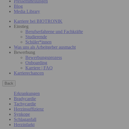
Pressemitteilungen
Blog
Media Library
Karriere bei BIOTRONIK
Einstieg
Berufserfahrene und Fachkräfte
Studierende
Schüler*innen
Was uns als Arbeitgeber ausmacht
Bewerbung
Bewerbungsprozess
Onboarding
Karriere | FAQ
Karrierechancen
Back
Erkrankungen
Bradycardie
Tachycardie
Herzinsuffizienz
Synkope
Schlaganfall
Herzinfarkt