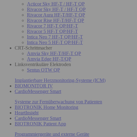
Acticor Sky HF-T / HF-T QP
Rivacor Sky HF-T / HF-T QP
Rivacor Aura HF-T/HF-T QP
Rivacor Rise HF-T/HF-T QP
Rivacor 7 HF-T QP/HF-T
Rivacor 5 HF-T QP/HF-T
Intica Neo 7 HF-T QP/HF-T
Intica Neo 5 HF-T QP/HF-T
CRT-Schrittmacher
Amvia Sky HF-T/HF-T QP
Amvia Edge HF-T/QP
Linksventrikuläre Elektroden
Sentus OTW QP
Implantierbare Herzmonitoring-Systeme (ICM)
BIOMONITOR IV
CardioMessenger Smart
Systeme zur Fernüberwachung von Patienten
BIOTRONIK Home Monitoring
HeartInsight
CardioMessenger Smart
BIOTRONIK Patient App
Programmiergeräte und externe Geräte