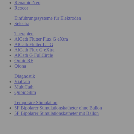
Renamic Neo
Reocor
Einführungssysteme für Elektroden
Selectra
Therapien
AlCath Flutter Flux G eXtra
AlCath Flutter LT G
AlCath Flux G eXtra
AlCath G FullCircle
Qubic RF
Qiona
Diagnostik
ViaCath
MultiCath
Qubic Stim
Temporäre Stimulation
5F Bipolarer Stimulationskatheter ohne Ballon
5F Bipolarer Stimulationskatheter mit Ballon