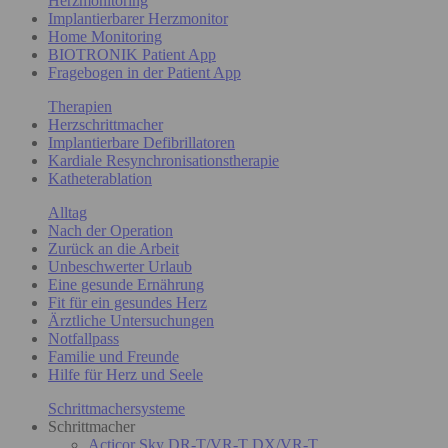
Herzmonitoring
Implantierbarer Herzmonitor
Home Monitoring
BIOTRONIK Patient App
Fragebogen in der Patient App
Therapien
Herzschrittmacher
Implantierbare Defibrillatoren
Kardiale Resynchronisationstherapie
Katheterablation
Alltag
Nach der Operation
Zurück an die Arbeit
Unbeschwerter Urlaub
Eine gesunde Ernährung
Fit für ein gesundes Herz
Ärztliche Untersuchungen
Notfallpass
Familie und Freunde
Hilfe für Herz und Seele
Schrittmachersysteme
Schrittmacher
Acticor Sky DR-T/VR-T DX/VR-T