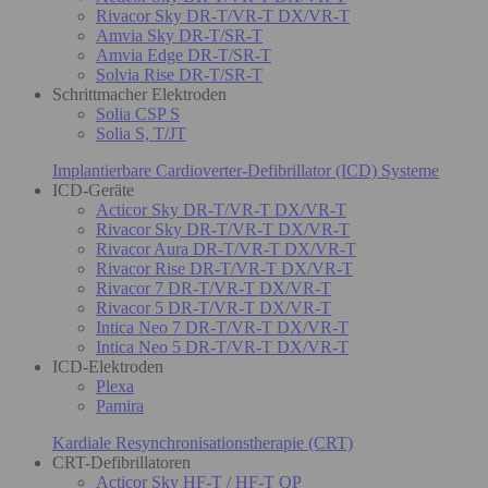
Rivacor Sky DR-T/VR-T DX/VR-T
Amvia Sky DR-T/SR-T
Amvia Edge DR-T/SR-T
Solvia Rise DR-T/SR-T
Schrittmacher Elektroden
Solia CSP S
Solia S, T/JT
Implantierbare Cardioverter-Defibrillator (ICD) Systeme
ICD-Geräte
Acticor Sky DR-T/VR-T DX/VR-T
Rivacor Sky DR-T/VR-T DX/VR-T
Rivacor Aura DR-T/VR-T DX/VR-T
Rivacor Rise DR-T/VR-T DX/VR-T
Rivacor 7 DR-T/VR-T DX/VR-T
Rivacor 5 DR-T/VR-T DX/VR-T
Intica Neo 7 DR-T/VR-T DX/VR-T
Intica Neo 5 DR-T/VR-T DX/VR-T
ICD-Elektroden
Plexa
Pamira
Kardiale Resynchronisationstherapie (CRT)
CRT-Defibrillatoren
Acticor Sky HF-T / HF-T QP