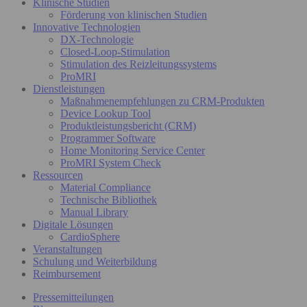
Klinische Studien
Förderung von klinischen Studien
Innovative Technologien
DX-Technologie
Closed-Loop-Stimulation
Stimulation des Reizleitungssystems
ProMRI
Dienstleistungen
Maßnahmenempfehlungen zu CRM-Produkten
Device Lookup Tool
Produktleistungsbericht (CRM)
Programmer Software
Home Monitoring Service Center
ProMRI System Check
Ressourcen
Material Compliance
Technische Bibliothek
Manual Library
Digitale Lösungen
CardioSphere
Veranstaltungen
Schulung und Weiterbildung
Reimbursement
Pressemitteilungen