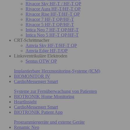
Rivacor Sky HF-T / HF-T QP
Rivacor Aura HF-T/HF-T QP
Rivacor Rise HF-T/HF-T QP
Rivacor 7 HF-T QP/HF-T
Rivacor 5 HF-T QP/HF-T
Intica Neo 7 HF-T QP/HF-T
Intica Neo 5 HF-T QP/HF-T
CRT-Schrittmacher
Amvia Sky HF-T/HF-T QP
Amvia Edge HF-T/QP
Linksventrikuläre Elektroden
Sentus OTW QP
Implantierbare Herzmonitoring-Systeme (ICM)
BIOMONITOR IV
CardioMessenger Smart
Systeme zur Fernüberwachung von Patienten
BIOTRONIK Home Monitoring
HeartInsight
CardioMessenger Smart
BIOTRONIK Patient App
Programmiergeräte und externe Geräte
Renamic Neo