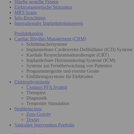
Häufig gestellte Fragen
Elektromagnetische Störungen
MRT-Scans
Info-Broschüren
Internationaler Implantationsausweis
Produktkatalog
Cardiac Rhythm Management (CRM)
Schrittmachersysteme
Implantierbare Cardioverter-Defibrillator (ICD) Systeme
Kardiale Resynchronisationstherapie (CRT)
Implantierbare Herzmonitoring-Systeme (ICM)
Systeme zur Fernüberwachung von Patienten
Programmiergeräte und externe Geräte
Einführungssysteme für Elektroden
Elektrophysiologie
Centauri PFA System
Therapien
Diagnostik
Temporäre Stimulation
Strahlenschutz
Zero-Gravity
Texray
Vaskuläre Intervention Portfolio