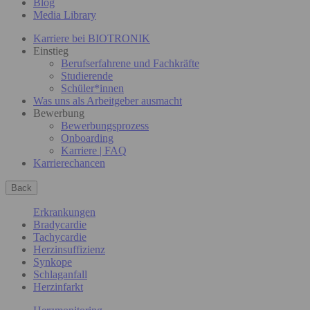
Blog
Media Library
Karriere bei BIOTRONIK
Einstieg
Berufserfahrene und Fachkräfte
Studierende
Schüler*innen
Was uns als Arbeitgeber ausmacht
Bewerbung
Bewerbungsprozess
Onboarding
Karriere | FAQ
Karrierechancen
Back
Erkrankungen
Bradycardie
Tachycardie
Herzinsuffizienz
Synkope
Schlaganfall
Herzinfarkt