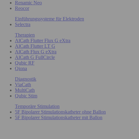
Renamic Neo
Reocor
Einführungssysteme für Elektroden
Selectra
Therapien
AlCath Flutter Flux G eXtra
AlCath Flutter LT G
AlCath Flux G eXtra
AlCath G FullCircle
Qubic RF
Qiona
Diagnostik
ViaCath
MultiCath
Qubic Stim
Temporäre Stimulation
5F Bipolarer Stimulationskatheter ohne Ballon
5F Bipolarer Stimulationskatheter mit Ballon