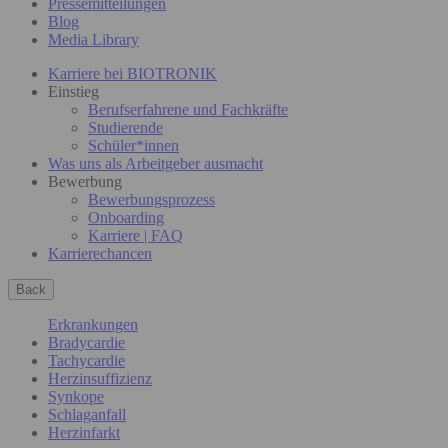
Pressemitteilungen
Blog
Media Library
Karriere bei BIOTRONIK
Einstieg
Berufserfahrene und Fachkräfte
Studierende
Schüler*innen
Was uns als Arbeitgeber ausmacht
Bewerbung
Bewerbungsprozess
Onboarding
Karriere | FAQ
Karrierechancen
Back
Erkrankungen
Bradycardie
Tachycardie
Herzinsuffizienz
Synkope
Schlaganfall
Herzinfarkt