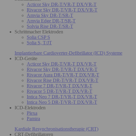
Acticor Sky DR-T/VR-T DX/VR-T
Rivacor Sky DR-T/VR-T DX/VR-T
Amvia Sky DR-T/SR-T
Amvia Edge DR-T/SR-T
Solvia Rise DR-T/SR-T
Schrittmacher Elektroden
Solia CSP S
Solia S, T/JT
Implantierbare Cardioverter-Defibrillator (ICD) Systeme
ICD-Geräte
Acticor Sky DR-T/VR-T DX/VR-T
Rivacor Sky DR-T/VR-T DX/VR-T
Rivacor Aura DR-T/VR-T DX/VR-T
Rivacor Rise DR-T/VR-T DX/VR-T
Rivacor 7 DR-T/VR-T DX/VR-T
Rivacor 5 DR-T/VR-T DX/VR-T
Intica Neo 7 DR-T/VR-T DX/VR-T
Intica Neo 5 DR-T/VR-T DX/VR-T
ICD-Elektroden
Plexa
Pamira
Kardiale Resynchronisationstherapie (CRT)
CRT-Defibrillatoren