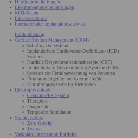
Häufig gestellte Fragen
Elektromagnetische Störungen
MRT-Scans
Info-Broschüren
Internationaler Implantationsausweis
Produktkatalog
Cardiac Rhythm Management (CRM)
Schrittmachersysteme
Implantierbare Cardioverter-Defibrillator (ICD)
Systeme
Kardiale Resynchronisationstherapie (CRT)
Implantierbare Herzmonitoring-Systeme (ICM)
Systeme zur Fernüberwachung von Patienten
Programmiergeräte und externe Geräte
Einführungssysteme für Elektroden
Elektrophysiologie
Centauri PFA System
Therapien
Diagnostik
Temporäre Stimulation
Strahlenschutz
Zero-Gravity
Texray
Vaskuläre Intervention Portfolio