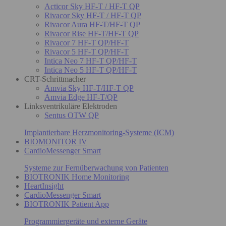
Acticor Sky HF-T / HF-T QP
Rivacor Sky HF-T / HF-T QP
Rivacor Aura HF-T/HF-T QP
Rivacor Rise HF-T/HF-T QP
Rivacor 7 HF-T QP/HF-T
Rivacor 5 HF-T QP/HF-T
Intica Neo 7 HF-T QP/HF-T
Intica Neo 5 HF-T QP/HF-T
CRT-Schrittmacher
Amvia Sky HF-T/HF-T QP
Amvia Edge HF-T/QP
Linksventrikuläre Elektroden
Sentus OTW QP
Implantierbare Herzmonitoring-Systeme (ICM)
BIOMONITOR IV
CardioMessenger Smart
Systeme zur Fernüberwachung von Patienten
BIOTRONIK Home Monitoring
HeartInsight
CardioMessenger Smart
BIOTRONIK Patient App
Programmiergeräte und externe Geräte