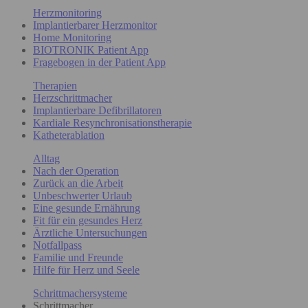
Herzmonitoring
Implantierbarer Herzmonitor
Home Monitoring
BIOTRONIK Patient App
Fragebogen in der Patient App
Therapien
Herzschrittmacher
Implantierbare Defibrillatoren
Kardiale Resynchronisationstherapie
Katheterablation
Alltag
Nach der Operation
Zurück an die Arbeit
Unbeschwerter Urlaub
Eine gesunde Ernährung
Fit für ein gesundes Herz
Ärztliche Untersuchungen
Notfallpass
Familie und Freunde
Hilfe für Herz und Seele
Schrittmachersysteme
Schrittmacher