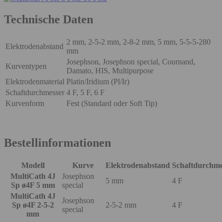
Technische Daten
2 mm, 2-5-2 mm, 2-8-2 mm, 5 mm, 5-5-5-280
Elektrodenabstand
mm
Josephson, Josephson special, Cournand,
Kurventypen
Damato, HIS, Multipurpose
Elektrodenmaterial
Platin/Iridium (Pl/Ir)
Schaftdurchmesser
4 F, 5 F, 6 F
Kurvenform
Fest (Standard oder Soft Tip)
Bestellinformationen
Modell
Kurve
Elektrodenabstand
Schaftdurchme
MultiCath 4J
Josephson
5 mm
4 F
Sp ø4F 5 mm
special
MultiCath 4J
Josephson
Sp ø4F 2-5-2
2-5-2 mm
4 F
special
mm