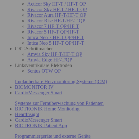
Acticor Sky HF-T / HF-T QP
Rivacor Sky HF-T / HF-T QP
Rivacor Aura HF-T/HF-T QP
Rivacor Rise HF-T/HF-T QP
Rivacor 7 HF-T QP/HF-T
Rivacor 5 HF-T QP/HF-T
Intica Neo 7 HF-T QP/HF-T
Intica Neo 5 HF-T QP/HF-T
CRT-Schrittmacher
Amvia Sky HF-T/HF-T QP
Amvia Edge HF-T/QP
Linksventrikuläre Elektroden
Sentus OTW QP
Implantierbare Herzmonitoring-Systeme (ICM)
BIOMONITOR IV
CardioMessenger Smart
Systeme zur Fernüberwachung von Patienten
BIOTRONIK Home Monitoring
HeartInsight
CardioMessenger Smart
BIOTRONIK Patient App
Programmiergeräte und externe Geräte