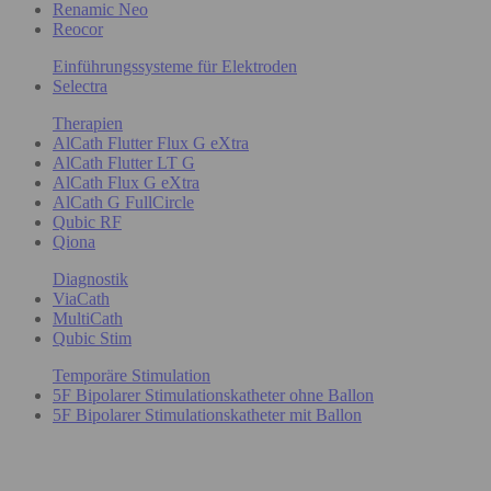
Renamic Neo
Reocor
Einführungssysteme für Elektroden
Selectra
Therapien
AlCath Flutter Flux G eXtra
AlCath Flutter LT G
AlCath Flux G eXtra
AlCath G FullCircle
Qubic RF
Qiona
Diagnostik
ViaCath
MultiCath
Qubic Stim
Temporäre Stimulation
5F Bipolarer Stimulationskatheter ohne Ballon
5F Bipolarer Stimulationskatheter mit Ballon