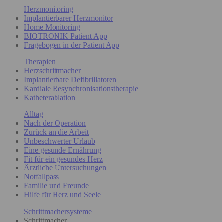
Herzmonitoring
Implantierbarer Herzmonitor
Home Monitoring
BIOTRONIK Patient App
Fragebogen in der Patient App
Therapien
Herzschrittmacher
Implantierbare Defibrillatoren
Kardiale Resynchronisationstherapie
Katheterablation
Alltag
Nach der Operation
Zurück an die Arbeit
Unbeschwerter Urlaub
Eine gesunde Ernährung
Fit für ein gesundes Herz
Ärztliche Untersuchungen
Notfallpass
Familie und Freunde
Hilfe für Herz und Seele
Schrittmachersysteme
Schrittmacher