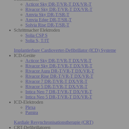
Acticor Sky DR-T/VR-T DX/VR-T
Rivacor Sky DR-T/VR-T DX/VR-T
Amvia Sky DR-T/SR-T
Amvia Edge DR-T/SR-T
Solvia Rise DR-T/SR-T
Schrittmacher Elektroden
Solia CSP S
Solia S, T/JT
Implantierbare Cardioverter-Defibrillator (ICD) Systeme
ICD-Geräte
Acticor Sky DR-T/VR-T DX/VR-T
Rivacor Sky DR-T/VR-T DX/VR-T
Rivacor Aura DR-T/VR-T DX/VR-T
Rivacor Rise DR-T/VR-T DX/VR-T
Rivacor 7 DR-T/VR-T DX/VR-T
Rivacor 5 DR-T/VR-T DX/VR-T
Intica Neo 7 DR-T/VR-T DX/VR-T
Intica Neo 5 DR-T/VR-T DX/VR-T
ICD-Elektroden
Plexa
Pamira
Kardiale Resynchronisationstherapie (CRT)
CRT-Defibrillatoren