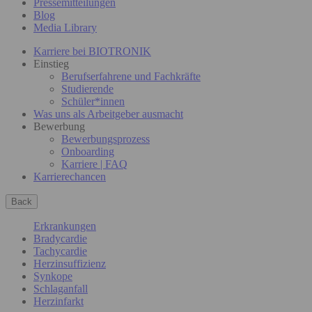
Pressemitteilungen
Blog
Media Library
Karriere bei BIOTRONIK
Einstieg
Berufserfahrene und Fachkräfte
Studierende
Schüler*innen
Was uns als Arbeitgeber ausmacht
Bewerbung
Bewerbungsprozess
Onboarding
Karriere | FAQ
Karrierechancen
Back
Erkrankungen
Bradycardie
Tachycardie
Herzinsuffizienz
Synkope
Schlaganfall
Herzinfarkt