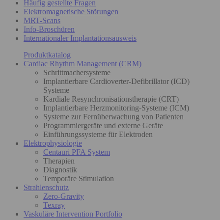
Häufig gestellte Fragen
Elektromagnetische Störungen
MRT-Scans
Info-Broschüren
Internationaler Implantationsausweis
Produktkatalog
Cardiac Rhythm Management (CRM)
Schrittmachersysteme
Implantierbare Cardioverter-Defibrillator (ICD)
Systeme
Kardiale Resynchronisationstherapie (CRT)
Implantierbare Herzmonitoring-Systeme (ICM)
Systeme zur Fernüberwachung von Patienten
Programmiergeräte und externe Geräte
Einführungssysteme für Elektroden
Elektrophysiologie
Centauri PFA System
Therapien
Diagnostik
Temporäre Stimulation
Strahlenschutz
Zero-Gravity
Texray
Vaskuläre Intervention Portfolio