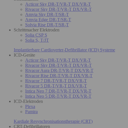
Acticor Sky DR-T/VR-T DX/VR-T
Rivacor Sky DR-T/VR-T DX/VR-T
Amvia Sky DR-T/SR-T
Amvia Edge DR-T/SR-T
Solvia Rise DR-T/SR-T
Schrittmacher Elektroden
Solia CSP S
Solia S, T/JT
Implantierbare Cardioverter-Defibrillator (ICD) Systeme
ICD-Geräte
Acticor Sky DR-T/VR-T DX/VR-T
Rivacor Sky DR-T/VR-T DX/VR-T
Rivacor Aura DR-T/VR-T DX/VR-T
Rivacor Rise DR-T/VR-T DX/VR-T
Rivacor 7 DR-T/VR-T DX/VR-T
Rivacor 5 DR-T/VR-T DX/VR-T
Intica Neo 7 DR-T/VR-T DX/VR-T
Intica Neo 5 DR-T/VR-T DX/VR-T
ICD-Elektroden
Plexa
Pamira
Kardiale Resynchronisationstherapie (CRT)
CRT-Defibrillatoren