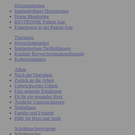
Herzmonitoring
Implantierbarer Herzmonitor
Home Monitoring
BIOTRONIK Patient App
Fragebogen in der Patient App
Therapien
Herzschrittmacher
Implantierbare Defibrillatoren
Kardiale Resynchronisationstherapie
Katheterablation
Alltag
Nach der Operation
Zurück an die Arbeit
Unbeschwerter Urlaub
Eine gesunde Ernährung
Fit für ein gesundes Herz
Ärztliche Untersuchungen
Notfallpass
Familie und Freunde
Hilfe für Herz und Seele
Schrittmachersysteme
Schrittmacher