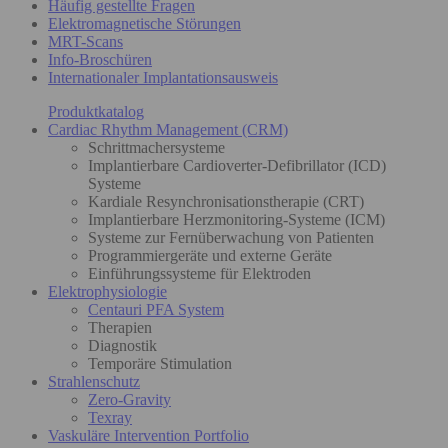
Häufig gestellte Fragen
Elektromagnetische Störungen
MRT-Scans
Info-Broschüren
Internationaler Implantationsausweis
Produktkatalog
Cardiac Rhythm Management (CRM)
Schrittmachersysteme
Implantierbare Cardioverter-Defibrillator (ICD)
Systeme
Kardiale Resynchronisationstherapie (CRT)
Implantierbare Herzmonitoring-Systeme (ICM)
Systeme zur Fernüberwachung von Patienten
Programmiergeräte und externe Geräte
Einführungssysteme für Elektroden
Elektrophysiologie
Centauri PFA System
Therapien
Diagnostik
Temporäre Stimulation
Strahlenschutz
Zero-Gravity
Texray
Vaskuläre Intervention Portfolio