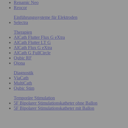
Renamic Neo
Reocor
Einführungssysteme für Elektroden
Selectra
Therapien
AlCath Flutter Flux G eXtra
AlCath Flutter LT G
AlCath Flux G eXtra
AlCath G FullCircle
Qubic RF
Qiona
Diagnostik
ViaCath
MultiCath
Qubic Stim
Temporäre Stimulation
5F Bipolarer Stimulationskatheter ohne Ballon
5F Bipolarer Stimulationskatheter mit Ballon