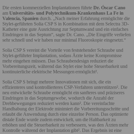
Die ersten kommerziellen Implantationen führte
Dr. Óscar Cano
am
Universitäts- und Polytechnikum-Krankenhaus La Fe in
Valencia, Spanien
durch. „Nach meiner Erfahrung ermöglichte die
Stylet-geführten Solia CSP S in Kombination mit dem Selectra 3D-
Katheter eine gute Ausrichtung zur Septumwand und ein einfaches
Eindringen in das Septum“, sagte Dr. Cano. „Die Eingriffe verliefen
sehr schnell und wir haben nur minimal Fluoroskopie eingesetzt.“
Solia CSP S vereint die Vorteile von feststehender Schraube und
Stylet-geführter Implantation, sodass Ärzte keine Kompromisse
mehr eingehen müssen. Das Schraubendesign reduziert die
Vorbereitungszeit, während das Stylet eine hohe Steuerbarkeit und
kontinuierliche elektrische Messungen ermöglicht².
Solia CSP S bringt mehrere Innovationen mit sich, die ein
effizienteres und kontrollierteres CSP-Verfahren unterstützen². Die
neu entwickelte Schraube ermöglicht ein sanfteres und präziseres
Eindringen in das Septumgewebe, wodurch die Anzahl der
Drehbewegungen reduziert werden kann². Die vereinfachte
Handhabung der Elektrode minimiert die Vorbereitungsschritte und
erlaubt die Anwendung durch eine einzelne Person. Das optimierte
distale Ende wurde zudem entwickelt, um die Haltbarkeit zu
erhöhen und die Steuerbarkeit zu verbessern, was den Ärzten mehr
Kontrolle während der Implantation gibt². Das Ergebnis ist eine