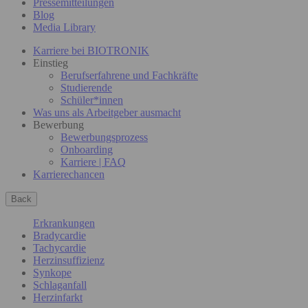
Pressemitteilungen
Blog
Media Library
Karriere bei BIOTRONIK
Einstieg
Berufserfahrene und Fachkräfte
Studierende
Schüler*innen
Was uns als Arbeitgeber ausmacht
Bewerbung
Bewerbungsprozess
Onboarding
Karriere | FAQ
Karrierechancen
Back
Erkrankungen
Bradycardie
Tachycardie
Herzinsuffizienz
Synkope
Schlaganfall
Herzinfarkt