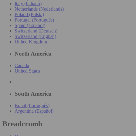
Italy (Italiano)
Netherlands (Nederlands)
Poland (Polski)
Portugal (Português)
Spain (Español)
Switzerland (Deutsch)
Switzerland (English)
United Kingdom
North America
Canada
United States
South America
Brazil (Português)
Argentina (Español)
Breadcrumb