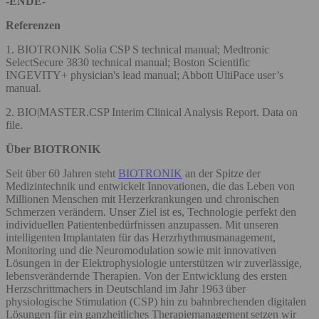
-ENDE-
Referenzen
1. BIOTRONIK Solia CSP S technical manual; Medtronic
SelectSecure 3830 technical manual; Boston Scientific
INGEVITY+ physician's lead manual; Abbott UltiPace user’s
manual.
2. BIO|MASTER.CSP Interim Clinical Analysis Report. Data on
file.
Über BIOTRONIK
Seit über 60 Jahren steht
BIOTRONIK
an der Spitze der
Medizintechnik und entwickelt Innovationen, die das Leben von
Millionen Menschen mit Herzerkrankungen und chronischen
Schmerzen verändern. Unser Ziel ist es, Technologie perfekt den
individuellen Patientenbedürfnissen anzupassen. Mit unseren
intelligenten Implantaten für das Herzrhythmusmanagement,
Monitoring und die Neuromodulation sowie mit innovativen
Lösungen in der Elektrophysiologie unterstützen wir zuverlässige,
lebensverändernde Therapien. Von der Entwicklung des ersten
Herzschrittmachers in Deutschland im Jahr 1963 über
physiologische Stimulation (CSP) hin zu bahnbrechenden digitalen
Lösungen für ein ganzheitliches Therapiemanagement setzen wir