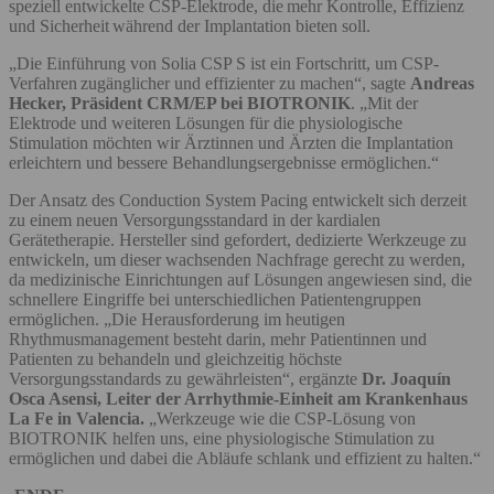
speziell entwickelte CSP-Elektrode, die mehr Kontrolle, Effizienz
und Sicherheit während der Implantation bieten soll.
„Die Einführung von Solia CSP S ist ein Fortschritt, um CSP-
Verfahren zugänglicher und effizienter zu machen“, sagte
Andreas
Hecker, Präsident CRM/EP bei BIOTRONIK
. „Mit der
Elektrode und weiteren Lösungen für die physiologische
Stimulation möchten wir Ärztinnen und Ärzten die Implantation
erleichtern und bessere Behandlungsergebnisse ermöglichen.“
Der Ansatz des Conduction System Pacing entwickelt sich derzeit
zu einem neuen Versorgungsstandard in der kardialen
Gerätetherapie. Hersteller sind gefordert, dedizierte Werkzeuge zu
entwickeln, um dieser wachsenden Nachfrage gerecht zu werden,
da medizinische Einrichtungen auf Lösungen angewiesen sind, die
schnellere Eingriffe bei unterschiedlichen Patientengruppen
ermöglichen. „Die Herausforderung im heutigen
Rhythmusmanagement besteht darin, mehr Patientinnen und
Patienten zu behandeln und gleichzeitig höchste
Versorgungsstandards zu gewährleisten“, ergänzte
Dr. Joaquín
Osca Asensi, Leiter der Arrhythmie-Einheit am Krankenhaus
La Fe in Valencia.
„Werkzeuge wie die CSP-Lösung von
BIOTRONIK helfen uns, eine physiologische Stimulation zu
ermöglichen und dabei die Abläufe schlank und effizient zu halten.“