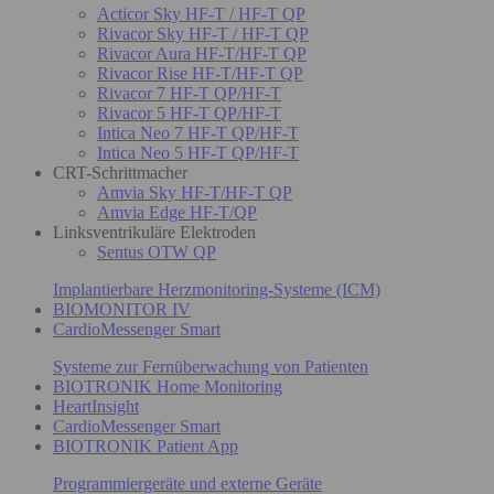
Acticor Sky HF-T / HF-T QP
Rivacor Sky HF-T / HF-T QP
Rivacor Aura HF-T/HF-T QP
Rivacor Rise HF-T/HF-T QP
Rivacor 7 HF-T QP/HF-T
Rivacor 5 HF-T QP/HF-T
Intica Neo 7 HF-T QP/HF-T
Intica Neo 5 HF-T QP/HF-T
CRT-Schrittmacher
Amvia Sky HF-T/HF-T QP
Amvia Edge HF-T/QP
Linksventrikuläre Elektroden
Sentus OTW QP
Implantierbare Herzmonitoring-Systeme (ICM)
BIOMONITOR IV
CardioMessenger Smart
Systeme zur Fernüberwachung von Patienten
BIOTRONIK Home Monitoring
HeartInsight
CardioMessenger Smart
BIOTRONIK Patient App
Programmiergeräte und externe Geräte