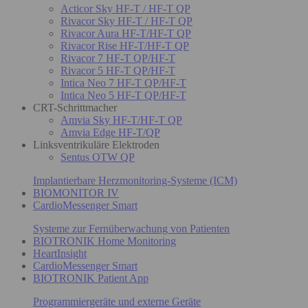
Acticor Sky HF-T / HF-T QP
Rivacor Sky HF-T / HF-T QP
Rivacor Aura HF-T/HF-T QP
Rivacor Rise HF-T/HF-T QP
Rivacor 7 HF-T QP/HF-T
Rivacor 5 HF-T QP/HF-T
Intica Neo 7 HF-T QP/HF-T
Intica Neo 5 HF-T QP/HF-T
CRT-Schrittmacher
Amvia Sky HF-T/HF-T QP
Amvia Edge HF-T/QP
Linksventrikuläre Elektroden
Sentus OTW QP
Implantierbare Herzmonitoring-Systeme (ICM)
BIOMONITOR IV
CardioMessenger Smart
Systeme zur Fernüberwachung von Patienten
BIOTRONIK Home Monitoring
HeartInsight
CardioMessenger Smart
BIOTRONIK Patient App
Programmiergeräte und externe Geräte