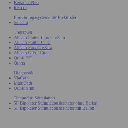
Renamic Neo
Reocor
Einführungssysteme für Elektroden
Selectra
Therapien
AlCath Flutter Flux G eXtra
AlCath Flutter LT G
AlCath Flux G eXtra
AlCath G FullCircle
Qubic RF
Qiona
Diagnostik
ViaCath
MultiCath
Qubic Stim
Temporäre Stimulation
5F Bipolarer Stimulationskatheter ohne Ballon
5F Bipolarer Stimulationskatheter mit Ballon