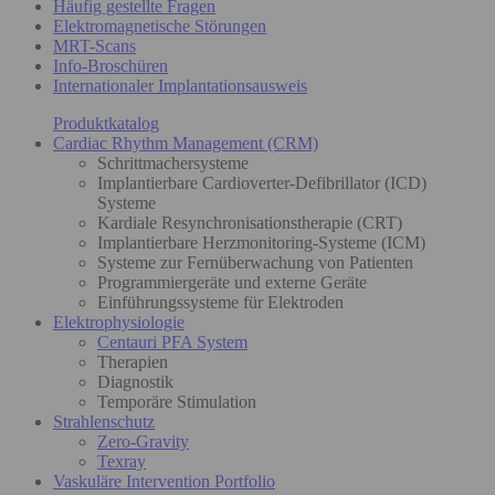
Häufig gestellte Fragen
Elektromagnetische Störungen
MRT-Scans
Info-Broschüren
Internationaler Implantationsausweis
Produktkatalog
Cardiac Rhythm Management (CRM)
Schrittmachersysteme
Implantierbare Cardioverter-Defibrillator (ICD)
Systeme
Kardiale Resynchronisationstherapie (CRT)
Implantierbare Herzmonitoring-Systeme (ICM)
Systeme zur Fernüberwachung von Patienten
Programmiergeräte und externe Geräte
Einführungssysteme für Elektroden
Elektrophysiologie
Centauri PFA System
Therapien
Diagnostik
Temporäre Stimulation
Strahlenschutz
Zero-Gravity
Texray
Vaskuläre Intervention Portfolio