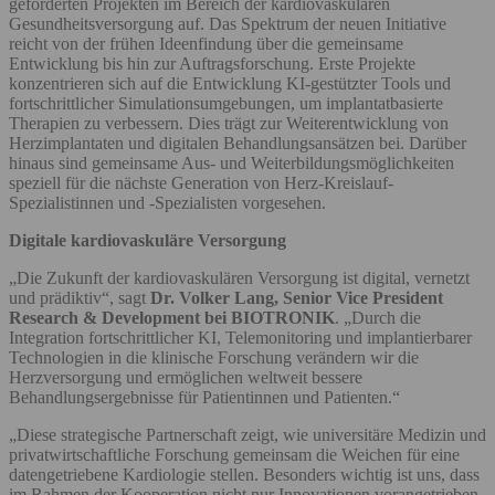
geförderten Projekten im Bereich der kardiovaskulären
Gesundheitsversorgung auf. Das Spektrum der neuen Initiative
reicht von der frühen Ideenfindung über die gemeinsame
Entwicklung bis hin zur Auftragsforschung. Erste Projekte
konzentrieren sich auf die Entwicklung KI-gestützter Tools und
fortschrittlicher Simulationsumgebungen, um implantatbasierte
Therapien zu verbessern. Dies trägt zur Weiterentwicklung von
Herzimplantaten und digitalen Behandlungsansätzen bei. Darüber
hinaus sind gemeinsame Aus- und Weiterbildungsmöglichkeiten
speziell für die nächste Generation von Herz-Kreislauf-
Spezialistinnen und -Spezialisten vorgesehen.
Digitale kardiovaskuläre Versorgung
„Die Zukunft der kardiovaskulären Versorgung ist digital, vernetzt
und prädiktiv“, sagt
Dr. Volker Lang, Senior Vice President
Research & Development bei BIOTRONIK
. „Durch die
Integration fortschrittlicher KI, Telemonitoring und implantierbarer
Technologien in die klinische Forschung verändern wir die
Herzversorgung und ermöglichen weltweit bessere
Behandlungsergebnisse für Patientinnen und Patienten.“
„Diese strategische Partnerschaft zeigt, wie universitäre Medizin und
privatwirtschaftliche Forschung gemeinsam die Weichen für eine
datengetriebene Kardiologie stellen. Besonders wichtig ist uns, dass
im Rahmen der Kooperation nicht nur Innovationen vorangetrieben,