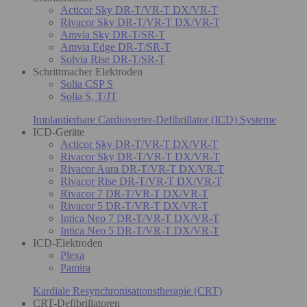
Acticor Sky DR-T/VR-T DX/VR-T
Rivacor Sky DR-T/VR-T DX/VR-T
Amvia Sky DR-T/SR-T
Amvia Edge DR-T/SR-T
Solvia Rise DR-T/SR-T
Schrittmacher Elektroden
Solia CSP S
Solia S, T/JT
Implantierbare Cardioverter-Defibrillator (ICD) Systeme
ICD-Geräte
Acticor Sky DR-T/VR-T DX/VR-T
Rivacor Sky DR-T/VR-T DX/VR-T
Rivacor Aura DR-T/VR-T DX/VR-T
Rivacor Rise DR-T/VR-T DX/VR-T
Rivacor 7 DR-T/VR-T DX/VR-T
Rivacor 5 DR-T/VR-T DX/VR-T
Intica Neo 7 DR-T/VR-T DX/VR-T
Intica Neo 5 DR-T/VR-T DX/VR-T
ICD-Elektroden
Plexa
Pamira
Kardiale Resynchronisationstherapie (CRT)
CRT-Defibrillatoren