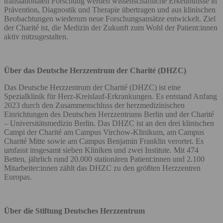
translationalen Forschung werden wissenschaftliche Erkenntnisse in
Prävention, Diagnostik und Therapie übertragen und aus klinischen
Beobachtungen wiederum neue Forschungsansätze entwickelt. Ziel
der Charité ist, die Medizin der Zukunft zum Wohl der Patient:innen
aktiv mitzugestalten.
Über das Deutsche Herzzentrum der Charité (DHZC)
Das Deutsche Herzzentrum der Charité (DHZC) ist eine
Spezialklinik für Herz-Kreislauf-Erkrankungen. Es entstand Anfang
2023 durch den Zusammenschluss der herzmedizinischen
Einrichtungen des Deutschen Herzzentrums Berlin und der Charité
– Universitätsmedizin Berlin. Das DHZC ist an den drei klinischen
Campi der Charité am Campus Virchow-Klinikum, am Campus
Charité Mitte sowie am Campus Benjamin Franklin verortet. Es
umfasst insgesamt sieben Kliniken und zwei Institute. Mit 474
Betten, jährlich rund 20.000 stationären Patient:innen und 2.100
Mitarbeiter:innen zählt das DHZC zu den größten Herzzentren
Europas.
Über die Stiftung Deutsches Herzzentrum