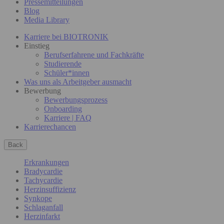
Pressemitteilungen
Blog
Media Library
Karriere bei BIOTRONIK
Einstieg
Berufserfahrene und Fachkräfte
Studierende
Schüler*innen
Was uns als Arbeitgeber ausmacht
Bewerbung
Bewerbungsprozess
Onboarding
Karriere | FAQ
Karrierechancen
Back
Erkrankungen
Bradycardie
Tachycardie
Herzinsuffizienz
Synkope
Schlaganfall
Herzinfarkt