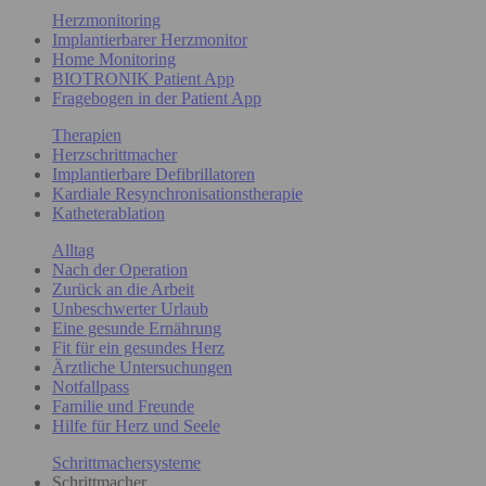
Herzmonitoring
Implantierbarer Herzmonitor
Home Monitoring
BIOTRONIK Patient App
Fragebogen in der Patient App
Therapien
Herzschrittmacher
Implantierbare Defibrillatoren
Kardiale Resynchronisationstherapie
Katheterablation
Alltag
Nach der Operation
Zurück an die Arbeit
Unbeschwerter Urlaub
Eine gesunde Ernährung
Fit für ein gesundes Herz
Ärztliche Untersuchungen
Notfallpass
Familie und Freunde
Hilfe für Herz und Seele
Schrittmachersysteme
Schrittmacher