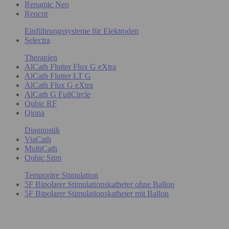
Renamic Neo
Reocor
Einführungssysteme für Elektroden
Selectra
Therapien
AlCath Flutter Flux G eXtra
AlCath Flutter LT G
AlCath Flux G eXtra
AlCath G FullCircle
Qubic RF
Qiona
Diagnostik
ViaCath
MultiCath
Qubic Stim
Temporäre Stimulation
5F Bipolarer Stimulationskatheter ohne Ballon
5F Bipolarer Stimulationskatheter mit Ballon