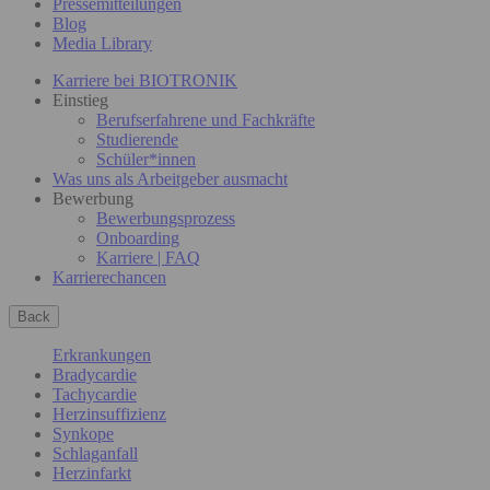
Pressemitteilungen
Blog
Media Library
Karriere bei BIOTRONIK
Einstieg
Berufserfahrene und Fachkräfte
Studierende
Schüler*innen
Was uns als Arbeitgeber ausmacht
Bewerbung
Bewerbungsprozess
Onboarding
Karriere | FAQ
Karrierechancen
Back
Erkrankungen
Bradycardie
Tachycardie
Herzinsuffizienz
Synkope
Schlaganfall
Herzinfarkt