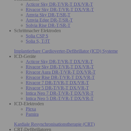
Acticor Sky DR-T/VR-T DX/VR-T
Rivacor Sky DR-T/VR-T DX/VR-T
Amvia Sky DR-T/SR-T
Amvia Edge DR-T/SR-T
Solvia Rise DR-T/SR-T
Schrittmacher Elektroden
Solia CSP S
Solia S, T/JT
Implantierbare Cardioverter-Defibrillator (ICD) Systeme
ICD-Geräte
Acticor Sky DR-T/VR-T DX/VR-T
Rivacor Sky DR-T/VR-T DX/VR-T
Rivacor Aura DR-T/VR-T DX/VR-T
Rivacor Rise DR-T/VR-T DX/VR-T
Rivacor 7 DR-T/VR-T DX/VR-T
Rivacor 5 DR-T/VR-T DX/VR-T
Intica Neo 7 DR-T/VR-T DX/VR-T
Intica Neo 5 DR-T/VR-T DX/VR-T
ICD-Elektroden
Plexa
Pamira
Kardiale Resynchronisationstherapie (CRT)
CRT-Defibrillatoren