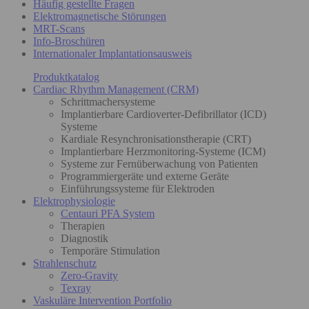
Häufig gestellte Fragen
Elektromagnetische Störungen
MRT-Scans
Info-Broschüren
Internationaler Implantationsausweis
Produktkatalog
Cardiac Rhythm Management (CRM)
Schrittmachersysteme
Implantierbare Cardioverter-Defibrillator (ICD)
Systeme
Kardiale Resynchronisationstherapie (CRT)
Implantierbare Herzmonitoring-Systeme (ICM)
Systeme zur Fernüberwachung von Patienten
Programmiergeräte und externe Geräte
Einführungssysteme für Elektroden
Elektrophysiologie
Centauri PFA System
Therapien
Diagnostik
Temporäre Stimulation
Strahlenschutz
Zero-Gravity
Texray
Vaskuläre Intervention Portfolio