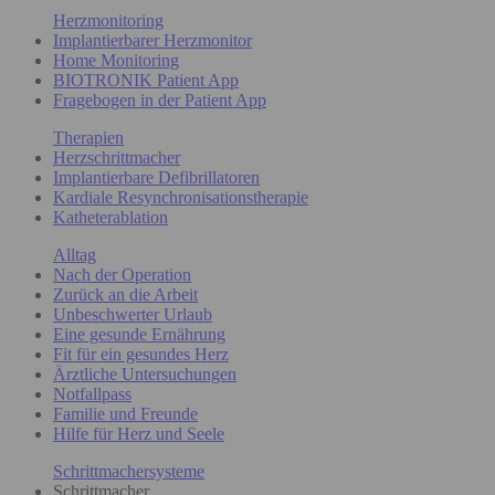
Herzmonitoring
Implantierbarer Herzmonitor
Home Monitoring
BIOTRONIK Patient App
Fragebogen in der Patient App
Therapien
Herzschrittmacher
Implantierbare Defibrillatoren
Kardiale Resynchronisationstherapie
Katheterablation
Alltag
Nach der Operation
Zurück an die Arbeit
Unbeschwerter Urlaub
Eine gesunde Ernährung
Fit für ein gesundes Herz
Ärztliche Untersuchungen
Notfallpass
Familie und Freunde
Hilfe für Herz und Seele
Schrittmachersysteme
Schrittmacher