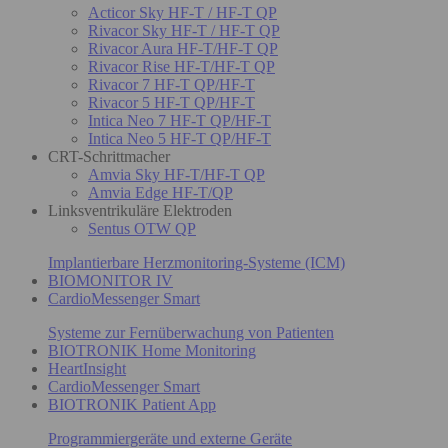
Acticor Sky HF-T / HF-T QP
Rivacor Sky HF-T / HF-T QP
Rivacor Aura HF-T/HF-T QP
Rivacor Rise HF-T/HF-T QP
Rivacor 7 HF-T QP/HF-T
Rivacor 5 HF-T QP/HF-T
Intica Neo 7 HF-T QP/HF-T
Intica Neo 5 HF-T QP/HF-T
CRT-Schrittmacher
Amvia Sky HF-T/HF-T QP
Amvia Edge HF-T/QP
Linksventrikuläre Elektroden
Sentus OTW QP
Implantierbare Herzmonitoring-Systeme (ICM)
BIOMONITOR IV
CardioMessenger Smart
Systeme zur Fernüberwachung von Patienten
BIOTRONIK Home Monitoring
HeartInsight
CardioMessenger Smart
BIOTRONIK Patient App
Programmiergeräte und externe Geräte