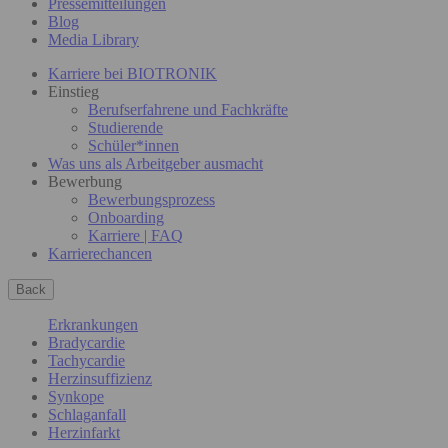
Pressemitteilungen
Blog
Media Library
Karriere bei BIOTRONIK
Einstieg
Berufserfahrene und Fachkräfte
Studierende
Schüler*innen
Was uns als Arbeitgeber ausmacht
Bewerbung
Bewerbungsprozess
Onboarding
Karriere | FAQ
Karrierechancen
Back
Erkrankungen
Bradycardie
Tachycardie
Herzinsuffizienz
Synkope
Schlaganfall
Herzinfarkt