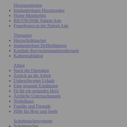
Herzmonitoring
Implantierbarer Herzmonitor
Home Monitoring
BIOTRONIK Patient App
Fragebogen in der Patient App
Therapien
Herzschrittmacher
Implantierbare Defibrillatoren
Kardiale Resynchronisationstherapie
Katheterablation
Alltag
Nach der Operation
Zurück an die Arbeit
Unbeschwerter Urlaub
Eine gesunde Ernährung
Fit für ein gesundes Herz
Ärztliche Untersuchungen
Notfallpass
Familie und Freunde
Hilfe für Herz und Seele
Schrittmachersysteme
Schrittmacher