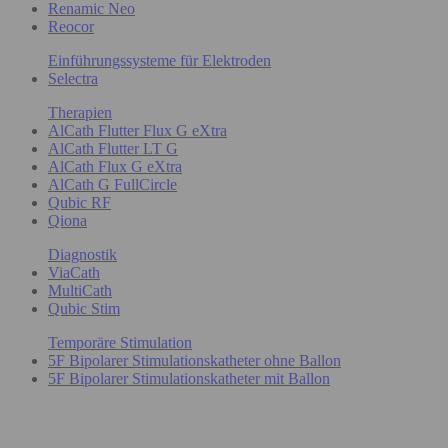
Renamic Neo
Reocor
Einführungssysteme für Elektroden
Selectra
Therapien
AlCath Flutter Flux G eXtra
AlCath Flutter LT G
AlCath Flux G eXtra
AlCath G FullCircle
Qubic RF
Qiona
Diagnostik
ViaCath
MultiCath
Qubic Stim
Temporäre Stimulation
5F Bipolarer Stimulationskatheter ohne Ballon
5F Bipolarer Stimulationskatheter mit Ballon