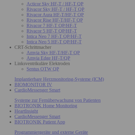
Acticor Sky HF-T / HF-T QP
Rivacor Sky HF-T / HF-T QP
Rivacor Aura HF-T/HF-T QP
Rivacor Rise HF-T/HF-T QP
Rivacor 7 HF-T QP/HF-T
Rivacor 5 HF-T QP/HF-T
Intica Neo 7 HF-T QP/HF-T
Intica Neo 5 HF-T QP/HF-T
CRT-Schrittmacher
Amvia Sky HF-T/HF-T QP
Amvia Edge HF-T/QP
Linksventrikuläre Elektroden
Sentus OTW QP
Implantierbare Herzmonitoring-Systeme (ICM)
BIOMONITOR IV
CardioMessenger Smart
Systeme zur Fernüberwachung von Patienten
BIOTRONIK Home Monitoring
HeartInsight
CardioMessenger Smart
BIOTRONIK Patient App
Programmiergeräte und externe Geräte