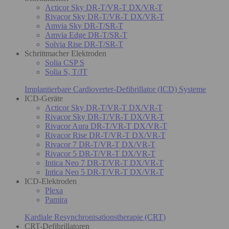
Acticor Sky DR-T/VR-T DX/VR-T
Rivacor Sky DR-T/VR-T DX/VR-T
Amvia Sky DR-T/SR-T
Amvia Edge DR-T/SR-T
Solvia Rise DR-T/SR-T
Schrittmacher Elektroden
Solia CSP S
Solia S, T/JT
Implantierbare Cardioverter-Defibrillator (ICD) Systeme
ICD-Geräte
Acticor Sky DR-T/VR-T DX/VR-T
Rivacor Sky DR-T/VR-T DX/VR-T
Rivacor Aura DR-T/VR-T DX/VR-T
Rivacor Rise DR-T/VR-T DX/VR-T
Rivacor 7 DR-T/VR-T DX/VR-T
Rivacor 5 DR-T/VR-T DX/VR-T
Intica Neo 7 DR-T/VR-T DX/VR-T
Intica Neo 5 DR-T/VR-T DX/VR-T
ICD-Elektroden
Plexa
Pamira
Kardiale Resynchronisationstherapie (CRT)
CRT-Defibrillatoren