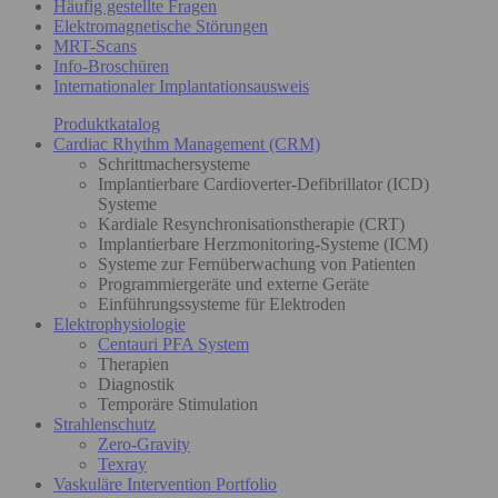
Häufig gestellte Fragen
Elektromagnetische Störungen
MRT-Scans
Info-Broschüren
Internationaler Implantationsausweis
Produktkatalog
Cardiac Rhythm Management (CRM)
Schrittmachersysteme
Implantierbare Cardioverter-Defibrillator (ICD)
Systeme
Kardiale Resynchronisationstherapie (CRT)
Implantierbare Herzmonitoring-Systeme (ICM)
Systeme zur Fernüberwachung von Patienten
Programmiergeräte und externe Geräte
Einführungssysteme für Elektroden
Elektrophysiologie
Centauri PFA System
Therapien
Diagnostik
Temporäre Stimulation
Strahlenschutz
Zero-Gravity
Texray
Vaskuläre Intervention Portfolio