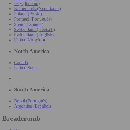
Italy (Italiano)
Netherlands (Nederlands)
Poland (Polski)
Portugal (Português)
Spain (Español)
Switzerland (Deutsch)
Switzerland (English)
United Kingdom
North America
Canada
United States
South America
Brazil (Português)
Argentina (Español)
Breadcrumb