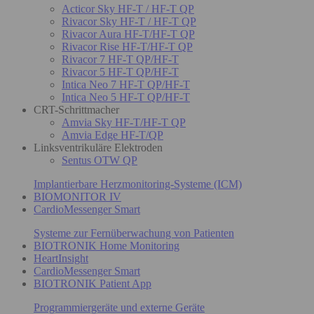
Acticor Sky HF-T / HF-T QP
Rivacor Sky HF-T / HF-T QP
Rivacor Aura HF-T/HF-T QP
Rivacor Rise HF-T/HF-T QP
Rivacor 7 HF-T QP/HF-T
Rivacor 5 HF-T QP/HF-T
Intica Neo 7 HF-T QP/HF-T
Intica Neo 5 HF-T QP/HF-T
CRT-Schrittmacher
Amvia Sky HF-T/HF-T QP
Amvia Edge HF-T/QP
Linksventrikuläre Elektroden
Sentus OTW QP
Implantierbare Herzmonitoring-Systeme (ICM)
BIOMONITOR IV
CardioMessenger Smart
Systeme zur Fernüberwachung von Patienten
BIOTRONIK Home Monitoring
HeartInsight
CardioMessenger Smart
BIOTRONIK Patient App
Programmiergeräte und externe Geräte