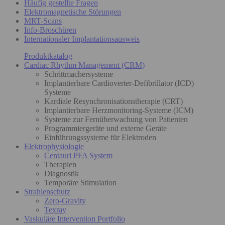
Häufig gestellte Fragen
Elektromagnetische Störungen
MRT-Scans
Info-Broschüren
Internationaler Implantationsausweis
Produktkatalog
Cardiac Rhythm Management (CRM)
Schrittmachersysteme
Implantierbare Cardioverter-Defibrillator (ICD)
Systeme
Kardiale Resynchronisationstherapie (CRT)
Implantierbare Herzmonitoring-Systeme (ICM)
Systeme zur Fernüberwachung von Patienten
Programmiergeräte und externe Geräte
Einführungssysteme für Elektroden
Elektrophysiologie
Centauri PFA System
Therapien
Diagnostik
Temporäre Stimulation
Strahlenschutz
Zero-Gravity
Texray
Vaskuläre Intervention Portfolio