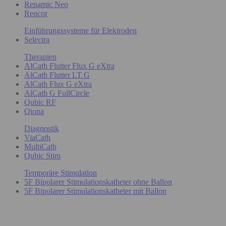
Renamic Neo
Reocor
Einführungssysteme für Elektroden
Selectra
Therapien
AlCath Flutter Flux G eXtra
AlCath Flutter LT G
AlCath Flux G eXtra
AlCath G FullCircle
Qubic RF
Qiona
Diagnostik
ViaCath
MultiCath
Qubic Stim
Temporäre Stimulation
5F Bipolarer Stimulationskatheter ohne Ballon
5F Bipolarer Stimulationskatheter mit Ballon