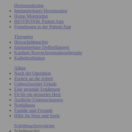
Herzmonitoring
Implantierbarer Herzmonitor
Home Monitoring
BIOTRONIK Patient App
Fragebogen in der Patient App
Therapien
Herzschrittmacher
Implantierbare Defibrillatoren
Kardiale Resynchronisationstherapie
Katheterablation
Alltag
Nach der Operation
Zurück an die Arbeit
Unbeschwerter Urlaub
Eine gesunde Ernährung
Fit für ein gesundes Herz
Ärztliche Untersuchungen
Notfallpass
Familie und Freunde
Hilfe für Herz und Seele
Schrittmachersysteme
Schrittmacher