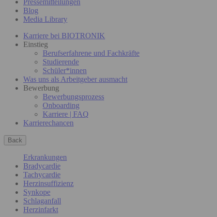
Pressemitteilungen
Blog
Media Library
Karriere bei BIOTRONIK
Einstieg
Berufserfahrene und Fachkräfte
Studierende
Schüler*innen
Was uns als Arbeitgeber ausmacht
Bewerbung
Bewerbungsprozess
Onboarding
Karriere | FAQ
Karrierechancen
Back
Erkrankungen
Bradycardie
Tachycardie
Herzinsuffizienz
Synkope
Schlaganfall
Herzinfarkt