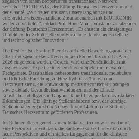
zugleich von einem kooperativen translationalen Netzwerk
zwischen BIOTRONIK, der Stiftung Deutsches Herzzentrum und
der Charité. „Wir freuen uns sehr, unsere langjährige und
erfolgreiche wissenschaftliche Zusammenarbeit mit BIOTRONIK
weiter zu vertiefen“, erklärt Prof. Hans Maier, Vorstandsvorsitzender
der Stiftung Deutsches Herzzentrum. „Es entsteht ein einzigartiges
Umfeld an der Schnittstelle von Forschung, klinischer Exzellenz
und technologischer Innovation.“
Die Position ist ab sofort über das offizielle Bewerbungsportal der
Charité ausgeschrieben. Bewerbungen können bis zum 17. April
2026 eingereicht werden. Gesucht wird eine Persönlichkeit mit
ausgewiesener Expertise in einem breiten Spektrum relevanter
Fachgebiete. Dazu zählen insbesondere translationale, molekulare
und klinische Forschung zu Herzrhythmusstörungen und
Herzinsuffizienz, die Entwicklung medizintechnischer Lösungen
sowie digitale Gesundheitsanwendungen und der Einsatz
künstlicher Intelligenz in Diagnostik und Therapie kardiovaskulärer
Erkrankungen. Die künftige Stelleninhaberin bzw. der künftige
Stelleninhaber ergänzt ein Netzwerk von 14 durch die Stiftung
Deutsches Herzzentrum geförderten Professuren.
Im Rahmen dieser gemeinsamen Initiative, freuen wir uns darauf,
eine Person zu unterstützen, die kardiovaskuläre Innovation durch
neue Perspektiven und ein starkes Engagement für die klinische