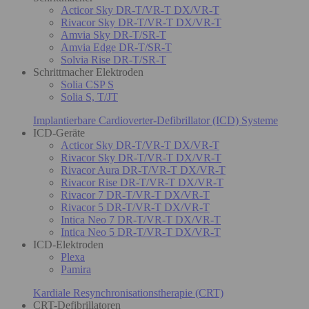
Acticor Sky DR-T/VR-T DX/VR-T
Rivacor Sky DR-T/VR-T DX/VR-T
Amvia Sky DR-T/SR-T
Amvia Edge DR-T/SR-T
Solvia Rise DR-T/SR-T
Schrittmacher Elektroden
Solia CSP S
Solia S, T/JT
Implantierbare Cardioverter-Defibrillator (ICD) Systeme
ICD-Geräte
Acticor Sky DR-T/VR-T DX/VR-T
Rivacor Sky DR-T/VR-T DX/VR-T
Rivacor Aura DR-T/VR-T DX/VR-T
Rivacor Rise DR-T/VR-T DX/VR-T
Rivacor 7 DR-T/VR-T DX/VR-T
Rivacor 5 DR-T/VR-T DX/VR-T
Intica Neo 7 DR-T/VR-T DX/VR-T
Intica Neo 5 DR-T/VR-T DX/VR-T
ICD-Elektroden
Plexa
Pamira
Kardiale Resynchronisationstherapie (CRT)
CRT-Defibrillatoren