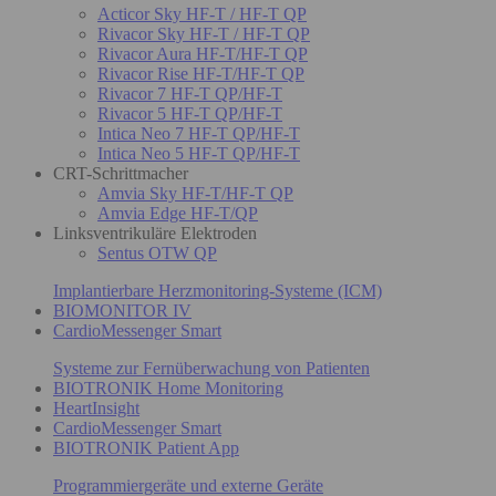
Acticor Sky HF-T / HF-T QP
Rivacor Sky HF-T / HF-T QP
Rivacor Aura HF-T/HF-T QP
Rivacor Rise HF-T/HF-T QP
Rivacor 7 HF-T QP/HF-T
Rivacor 5 HF-T QP/HF-T
Intica Neo 7 HF-T QP/HF-T
Intica Neo 5 HF-T QP/HF-T
CRT-Schrittmacher
Amvia Sky HF-T/HF-T QP
Amvia Edge HF-T/QP
Linksventrikuläre Elektroden
Sentus OTW QP
Implantierbare Herzmonitoring-Systeme (ICM)
BIOMONITOR IV
CardioMessenger Smart
Systeme zur Fernüberwachung von Patienten
BIOTRONIK Home Monitoring
HeartInsight
CardioMessenger Smart
BIOTRONIK Patient App
Programmiergeräte und externe Geräte