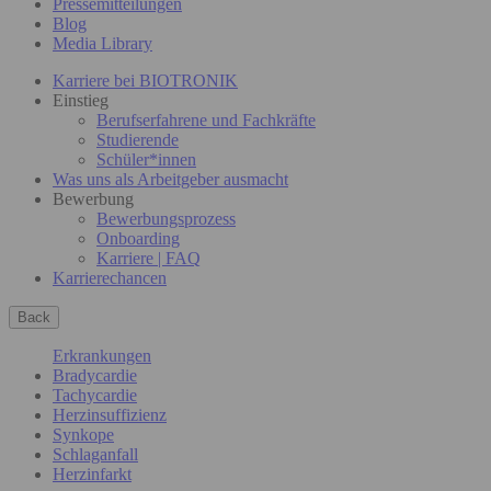
Pressemitteilungen
Blog
Media Library
Karriere bei BIOTRONIK
Einstieg
Berufserfahrene und Fachkräfte
Studierende
Schüler*innen
Was uns als Arbeitgeber ausmacht
Bewerbung
Bewerbungsprozess
Onboarding
Karriere | FAQ
Karrierechancen
Back
Erkrankungen
Bradycardie
Tachycardie
Herzinsuffizienz
Synkope
Schlaganfall
Herzinfarkt