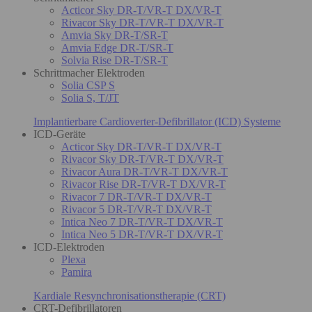
Acticor Sky DR-T/VR-T DX/VR-T
Rivacor Sky DR-T/VR-T DX/VR-T
Amvia Sky DR-T/SR-T
Amvia Edge DR-T/SR-T
Solvia Rise DR-T/SR-T
Schrittmacher Elektroden
Solia CSP S
Solia S, T/JT
Implantierbare Cardioverter-Defibrillator (ICD) Systeme
ICD-Geräte
Acticor Sky DR-T/VR-T DX/VR-T
Rivacor Sky DR-T/VR-T DX/VR-T
Rivacor Aura DR-T/VR-T DX/VR-T
Rivacor Rise DR-T/VR-T DX/VR-T
Rivacor 7 DR-T/VR-T DX/VR-T
Rivacor 5 DR-T/VR-T DX/VR-T
Intica Neo 7 DR-T/VR-T DX/VR-T
Intica Neo 5 DR-T/VR-T DX/VR-T
ICD-Elektroden
Plexa
Pamira
Kardiale Resynchronisationstherapie (CRT)
CRT-Defibrillatoren