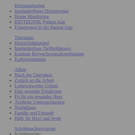
Herzmonitoring
Implantierbarer Herzmonitor
Home Monitoring
BIOTRONIK Patient App
Fragebogen in der Patient App
Therapien
Herzschrittmacher
Implantierbare Defibrillatoren
Kardiale Resynchronisationstherapie
Katheterablation
Alltag
Nach der Operation
Zurück an die Arbeit
Unbeschwerter Urlaub
Eine gesunde Ernährung
Fit für ein gesundes Herz
Ärztliche Untersuchungen
Notfallpass
Familie und Freunde
Hilfe für Herz und Seele
Schrittmachersysteme
Schrittmacher