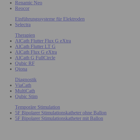
Renamic Neo
Reocor
Einführungssysteme für Elektroden
Selectra
Therapien
AlCath Flutter Flux G eXtra
AlCath Flutter LT G
AlCath Flux G eXtra
AlCath G FullCircle
Qubic RF
Qiona
Diagnostik
ViaCath
MultiCath
Qubic Stim
Temporäre Stimulation
5F Bipolarer Stimulationskatheter ohne Ballon
5F Bipolarer Stimulationskatheter mit Ballon