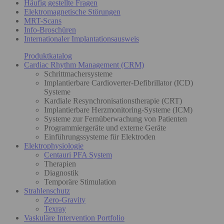
Häufig gestellte Fragen
Elektromagnetische Störungen
MRT-Scans
Info-Broschüren
Internationaler Implantationsausweis
Produktkatalog
Cardiac Rhythm Management (CRM)
Schrittmachersysteme
Implantierbare Cardioverter-Defibrillator (ICD)
Systeme
Kardiale Resynchronisationstherapie (CRT)
Implantierbare Herzmonitoring-Systeme (ICM)
Systeme zur Fernüberwachung von Patienten
Programmiergeräte und externe Geräte
Einführungssysteme für Elektroden
Elektrophysiologie
Centauri PFA System
Therapien
Diagnostik
Temporäre Stimulation
Strahlenschutz
Zero-Gravity
Texray
Vaskuläre Intervention Portfolio