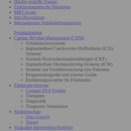
Häufig gestellte Fragen
Elektromagnetische Störungen
MRT-Scans
Info-Broschüren
Internationaler Implantationsausweis
Produktkatalog
Cardiac Rhythm Management (CRM)
Schrittmachersysteme
Implantierbare Cardioverter-Defibrillator (ICD)
Systeme
Kardiale Resynchronisationstherapie (CRT)
Implantierbare Herzmonitoring-Systeme (ICM)
Systeme zur Fernüberwachung von Patienten
Programmiergeräte und externe Geräte
Einführungssysteme für Elektroden
Elektrophysiologie
Centauri PFA System
Therapien
Diagnostik
Temporäre Stimulation
Strahlenschutz
Zero-Gravity
Texray
Vaskuläre Intervention Portfolio