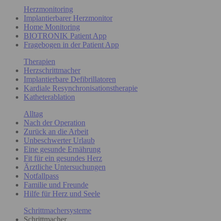
Herzmonitoring
Implantierbarer Herzmonitor
Home Monitoring
BIOTRONIK Patient App
Fragebogen in der Patient App
Therapien
Herzschrittmacher
Implantierbare Defibrillatoren
Kardiale Resynchronisationstherapie
Katheterablation
Alltag
Nach der Operation
Zurück an die Arbeit
Unbeschwerter Urlaub
Eine gesunde Ernährung
Fit für ein gesundes Herz
Ärztliche Untersuchungen
Notfallpass
Familie und Freunde
Hilfe für Herz und Seele
Schrittmachersysteme
Schrittmacher