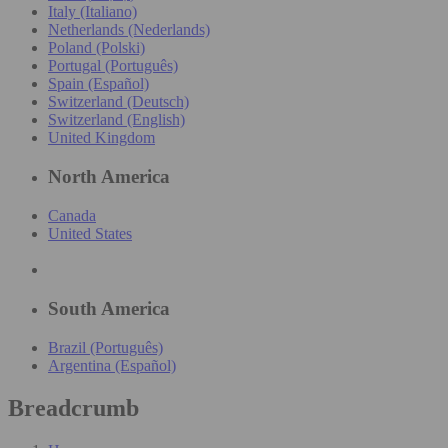
Italy (Italiano)
Netherlands (Nederlands)
Poland (Polski)
Portugal (Português)
Spain (Español)
Switzerland (Deutsch)
Switzerland (English)
United Kingdom
North America
Canada
United States
South America
Brazil (Português)
Argentina (Español)
Breadcrumb