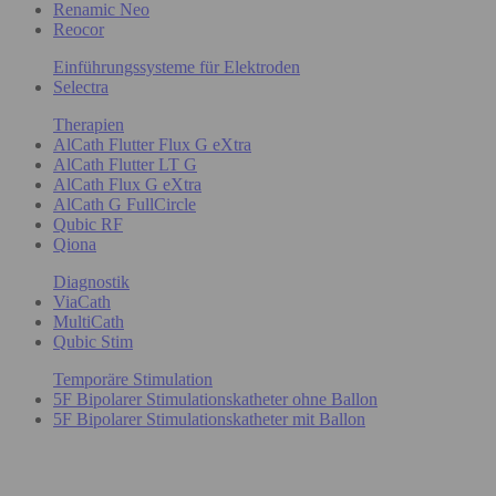
Renamic Neo
Reocor
Einführungssysteme für Elektroden
Selectra
Therapien
AlCath Flutter Flux G eXtra
AlCath Flutter LT G
AlCath Flux G eXtra
AlCath G FullCircle
Qubic RF
Qiona
Diagnostik
ViaCath
MultiCath
Qubic Stim
Temporäre Stimulation
5F Bipolarer Stimulationskatheter ohne Ballon
5F Bipolarer Stimulationskatheter mit Ballon