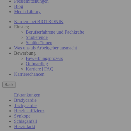
Pressemitteilungen
Blog
Media Library
Karriere bei BIOTRONIK
Einstieg
Berufserfahrene und Fachkräfte
Studierende
Schüler*innen
Was uns als Arbeitgeber ausmacht
Bewerbung
Bewerbungsprozess
Onboarding
Karriere | FAQ
Karrierechancen
Back
Erkrankungen
Bradycardie
Tachycardie
Herzinsuffizienz
Synkope
Schlaganfall
Herzinfarkt