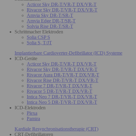
Acticor Sky DR-T/VR-T DX/VR-T
Rivacor Sky DR-T/VR-T DX/VR-T
Amvia Sky DR-T/SR-T
Amvia Edge DR-T/SR-T
Solvia Rise DR-T/SR-T
Schrittmacher Elektroden
Solia CSP S
Solia S, T/JT
Implantierbare Cardioverter-Defibrillator (ICD) Systeme
ICD-Geräte
Acticor Sky DR-T/VR-T DX/VR-T
Rivacor Sky DR-T/VR-T DX/VR-T
Rivacor Aura DR-T/VR-T DX/VR-T
Rivacor Rise DR-T/VR-T DX/VR-T
Rivacor 7 DR-T/VR-T DX/VR-T
Rivacor 5 DR-T/VR-T DX/VR-T
Intica Neo 7 DR-T/VR-T DX/VR-T
Intica Neo 5 DR-T/VR-T DX/VR-T
ICD-Elektroden
Plexa
Pamira
Kardiale Resynchronisationstherapie (CRT)
CRT-Defibrillatoren