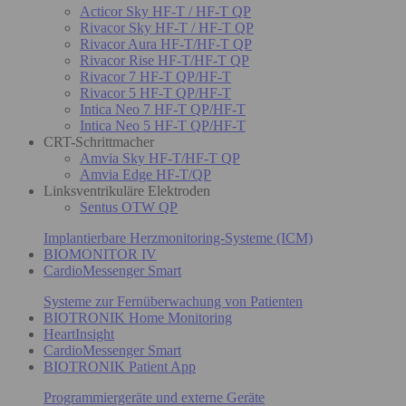
Acticor Sky HF-T / HF-T QP
Rivacor Sky HF-T / HF-T QP
Rivacor Aura HF-T/HF-T QP
Rivacor Rise HF-T/HF-T QP
Rivacor 7 HF-T QP/HF-T
Rivacor 5 HF-T QP/HF-T
Intica Neo 7 HF-T QP/HF-T
Intica Neo 5 HF-T QP/HF-T
CRT-Schrittmacher
Amvia Sky HF-T/HF-T QP
Amvia Edge HF-T/QP
Linksventrikuläre Elektroden
Sentus OTW QP
Implantierbare Herzmonitoring-Systeme (ICM)
BIOMONITOR IV
CardioMessenger Smart
Systeme zur Fernüberwachung von Patienten
BIOTRONIK Home Monitoring
HeartInsight
CardioMessenger Smart
BIOTRONIK Patient App
Programmiergeräte und externe Geräte