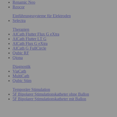
Renamic Neo
Reocor
Einführungssysteme für Elektroden
Selectra
Therapien
AlCath Flutter Flux G eXtra
AlCath Flutter LT G
AlCath Flux G eXtra
AlCath G FullCircle
Qubic RF
Qiona
Diagnostik
ViaCath
MultiCath
Qubic Stim
Temporäre Stimulation
5F Bipolarer Stimulationskatheter ohne Ballon
5F Bipolarer Stimulationskatheter mit Ballon