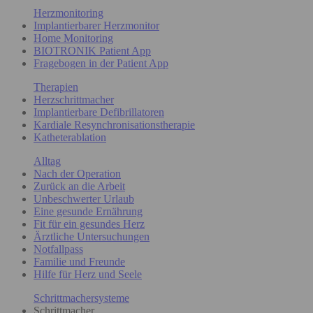
Herzmonitoring
Implantierbarer Herzmonitor
Home Monitoring
BIOTRONIK Patient App
Fragebogen in der Patient App
Therapien
Herzschrittmacher
Implantierbare Defibrillatoren
Kardiale Resynchronisationstherapie
Katheterablation
Alltag
Nach der Operation
Zurück an die Arbeit
Unbeschwerter Urlaub
Eine gesunde Ernährung
Fit für ein gesundes Herz
Ärztliche Untersuchungen
Notfallpass
Familie und Freunde
Hilfe für Herz und Seele
Schrittmachersysteme
Schrittmacher