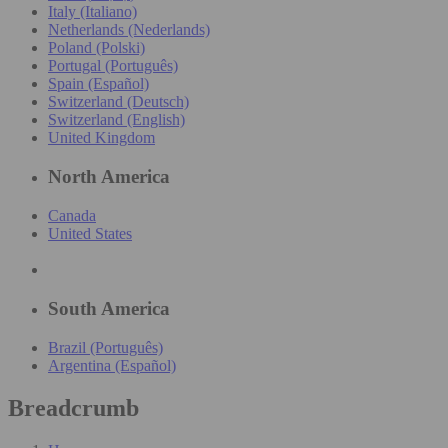
Italy (Italiano)
Netherlands (Nederlands)
Poland (Polski)
Portugal (Português)
Spain (Español)
Switzerland (Deutsch)
Switzerland (English)
United Kingdom
North America
Canada
United States
South America
Brazil (Português)
Argentina (Español)
Breadcrumb