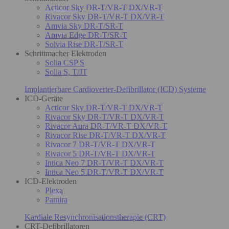
Acticor Sky DR-T/VR-T DX/VR-T
Rivacor Sky DR-T/VR-T DX/VR-T
Amvia Sky DR-T/SR-T
Amvia Edge DR-T/SR-T
Solvia Rise DR-T/SR-T
Schrittmacher Elektroden
Solia CSP S
Solia S, T/JT
Implantierbare Cardioverter-Defibrillator (ICD) Systeme
ICD-Geräte
Acticor Sky DR-T/VR-T DX/VR-T
Rivacor Sky DR-T/VR-T DX/VR-T
Rivacor Aura DR-T/VR-T DX/VR-T
Rivacor Rise DR-T/VR-T DX/VR-T
Rivacor 7 DR-T/VR-T DX/VR-T
Rivacor 5 DR-T/VR-T DX/VR-T
Intica Neo 7 DR-T/VR-T DX/VR-T
Intica Neo 5 DR-T/VR-T DX/VR-T
ICD-Elektroden
Plexa
Pamira
Kardiale Resynchronisationstherapie (CRT)
CRT-Defibrillatoren