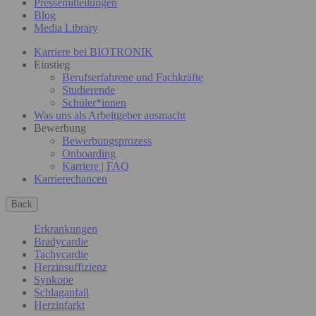
Pressemitteilungen
Blog
Media Library
Karriere bei BIOTRONIK
Einstieg
Berufserfahrene und Fachkräfte
Studierende
Schüler*innen
Was uns als Arbeitgeber ausmacht
Bewerbung
Bewerbungsprozess
Onboarding
Karriere | FAQ
Karrierechancen
Back
Erkrankungen
Bradycardie
Tachycardie
Herzinsuffizienz
Synkope
Schlaganfall
Herzinfarkt