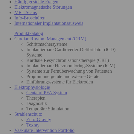
Häufig gestellte Fragen
Elektromagnetische Störungen
MRT-Scans
Info-Broschüren
Internationaler Implantationsausweis
Produktkatalog
Cardiac Rhythm Management (CRM)
Schrittmachersysteme
Implantierbare Cardioverter-Defibrillator (ICD)
Systeme
Kardiale Resynchronisationstherapie (CRT)
Implantierbare Herzmonitoring-Systeme (ICM)
Systeme zur Fernüberwachung von Patienten
Programmiergeräte und externe Geräte
Einführungssysteme für Elektroden
Elektrophysiologie
Centauri PFA System
Therapien
Diagnostik
Temporäre Stimulation
Strahlenschutz
Zero-Gravity
Texray
Vaskuläre Intervention Portfolio