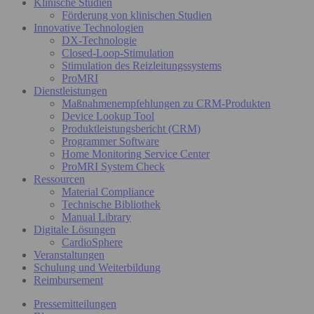
Klinische Studien
Förderung von klinischen Studien
Innovative Technologien
DX-Technologie
Closed-Loop-Stimulation
Stimulation des Reizleitungssystems
ProMRI
Dienstleistungen
Maßnahmenempfehlungen zu CRM-Produkten
Device Lookup Tool
Produktleistungsbericht (CRM)
Programmer Software
Home Monitoring Service Center
ProMRI System Check
Ressourcen
Material Compliance
Technische Bibliothek
Manual Library
Digitale Lösungen
CardioSphere
Veranstaltungen
Schulung und Weiterbildung
Reimbursement
Pressemitteilungen