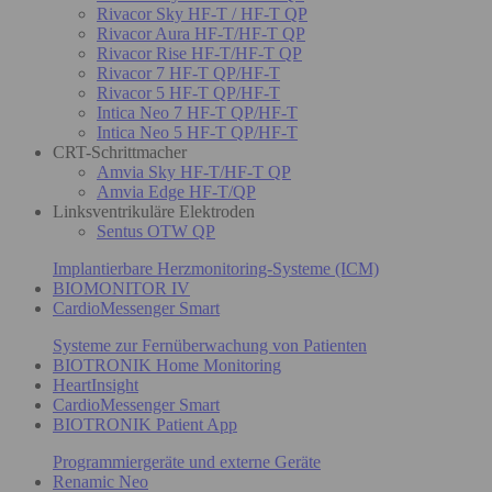
Rivacor Sky HF-T / HF-T QP
Rivacor Aura HF-T/HF-T QP
Rivacor Rise HF-T/HF-T QP
Rivacor 7 HF-T QP/HF-T
Rivacor 5 HF-T QP/HF-T
Intica Neo 7 HF-T QP/HF-T
Intica Neo 5 HF-T QP/HF-T
CRT-Schrittmacher
Amvia Sky HF-T/HF-T QP
Amvia Edge HF-T/QP
Linksventrikuläre Elektroden
Sentus OTW QP
Implantierbare Herzmonitoring-Systeme (ICM)
BIOMONITOR IV
CardioMessenger Smart
Systeme zur Fernüberwachung von Patienten
BIOTRONIK Home Monitoring
HeartInsight
CardioMessenger Smart
BIOTRONIK Patient App
Programmiergeräte und externe Geräte
Renamic Neo