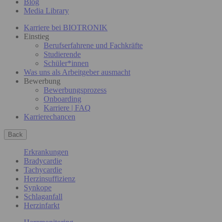
Blog
Media Library
Karriere bei BIOTRONIK
Einstieg
Berufserfahrene und Fachkräfte
Studierende
Schüler*innen
Was uns als Arbeitgeber ausmacht
Bewerbung
Bewerbungsprozess
Onboarding
Karriere | FAQ
Karrierechancen
Back
Erkrankungen
Bradycardie
Tachycardie
Herzinsuffizienz
Synkope
Schlaganfall
Herzinfarkt