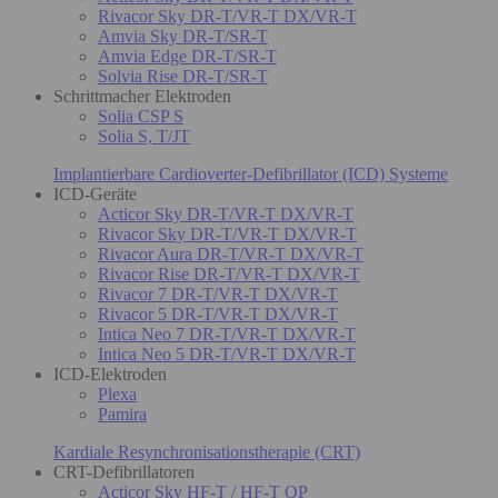
Rivacor Sky DR-T/VR-T DX/VR-T
Amvia Sky DR-T/SR-T
Amvia Edge DR-T/SR-T
Solvia Rise DR-T/SR-T
Schrittmacher Elektroden
Solia CSP S
Solia S, T/JT
Implantierbare Cardioverter-Defibrillator (ICD) Systeme
ICD-Geräte
Acticor Sky DR-T/VR-T DX/VR-T
Rivacor Sky DR-T/VR-T DX/VR-T
Rivacor Aura DR-T/VR-T DX/VR-T
Rivacor Rise DR-T/VR-T DX/VR-T
Rivacor 7 DR-T/VR-T DX/VR-T
Rivacor 5 DR-T/VR-T DX/VR-T
Intica Neo 7 DR-T/VR-T DX/VR-T
Intica Neo 5 DR-T/VR-T DX/VR-T
ICD-Elektroden
Plexa
Pamira
Kardiale Resynchronisationstherapie (CRT)
CRT-Defibrillatoren
Acticor Sky HF-T / HF-T QP