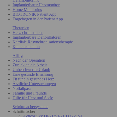
Herzmonitoring
Implantierbarer Herzmonitor
Home Monitoring
BIOTRONIK Patient App
Fragebogen in der Patient App
Therapien
Herzschrittmacher
Implantierbare Defibrillatoren
Kardiale Resynchronisationstherapie
Katheterablation
Alltag
Nach der Operation
Zurück an die Arbeit
Unbeschwerter Urlaub
Eine gesunde Ernährung
Fit für ein gesundes Herz
Ärztliche Untersuchungen
Notfallpass
Familie und Freunde
Hilfe für Herz und Seele
Schrittmachersysteme
Schrittmacher
Acticor Sky DR-T/VR-T DX/VR-T