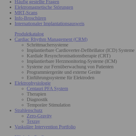
Häufig gestellte Fragen
Elektromagnetische Störungen
MRT-Scans
Info-Broschüren
Internationaler Implantationsausweis
Produktkatalog
Cardiac Rhythm Management (CRM)
Schrittmachersysteme
Implantierbare Cardioverter-Defibrillator (ICD) Systeme
Kardiale Resynchronisationstherapie (CRT)
Implantierbare Herzmonitoring-Systeme (ICM)
Systeme zur Fernüberwachung von Patienten
Programmiergeräte und externe Geräte
Einführungssysteme für Elektroden
Elektrophysiologie
Centauri PFA System
Therapien
Diagnostik
Temporäre Stimulation
Strahlenschutz
Zero-Gravity
Texray
Vaskuläre Intervention Portfolio