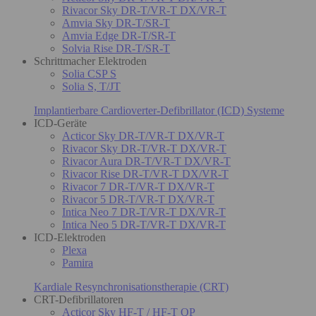
Rivacor Sky DR-T/VR-T DX/VR-T
Amvia Sky DR-T/SR-T
Amvia Edge DR-T/SR-T
Solvia Rise DR-T/SR-T
Schrittmacher Elektroden
Solia CSP S
Solia S, T/JT
Implantierbare Cardioverter-Defibrillator (ICD) Systeme
ICD-Geräte
Acticor Sky DR-T/VR-T DX/VR-T
Rivacor Sky DR-T/VR-T DX/VR-T
Rivacor Aura DR-T/VR-T DX/VR-T
Rivacor Rise DR-T/VR-T DX/VR-T
Rivacor 7 DR-T/VR-T DX/VR-T
Rivacor 5 DR-T/VR-T DX/VR-T
Intica Neo 7 DR-T/VR-T DX/VR-T
Intica Neo 5 DR-T/VR-T DX/VR-T
ICD-Elektroden
Plexa
Pamira
Kardiale Resynchronisationstherapie (CRT)
CRT-Defibrillatoren
Acticor Sky HF-T / HF-T QP