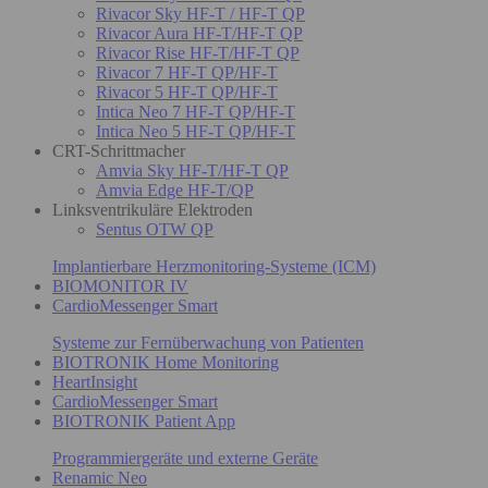
Rivacor Sky HF-T / HF-T QP
Rivacor Aura HF-T/HF-T QP
Rivacor Rise HF-T/HF-T QP
Rivacor 7 HF-T QP/HF-T
Rivacor 5 HF-T QP/HF-T
Intica Neo 7 HF-T QP/HF-T
Intica Neo 5 HF-T QP/HF-T
CRT-Schrittmacher
Amvia Sky HF-T/HF-T QP
Amvia Edge HF-T/QP
Linksventrikuläre Elektroden
Sentus OTW QP
Implantierbare Herzmonitoring-Systeme (ICM)
BIOMONITOR IV
CardioMessenger Smart
Systeme zur Fernüberwachung von Patienten
BIOTRONIK Home Monitoring
HeartInsight
CardioMessenger Smart
BIOTRONIK Patient App
Programmiergeräte und externe Geräte
Renamic Neo