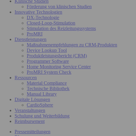
Klinische Studien
Förderung von klinischen Studien
Innovative Technologien
DX-Technologie
Closed-Loop-Stimulation
Stimulation des Reizleitungssystems
ProMRI
Dienstleistungen
Maßnahmenempfehlungen zu CRM-Produkten
Device Lookup Tool
Produktleistungsbericht (CRM)
Programmer Software
Home Monitoring Service Center
ProMRI System Check
Ressourcen
Material Compliance
Technische Bibliothek
Manual Library
Digitale Lösungen
CardioSphere
Veranstaltungen
Schulung und Weiterbildung
Reimbursement
Pressemitteilungen