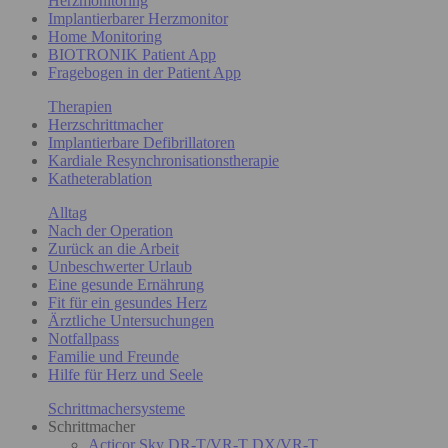
Herzmonitoring
Implantierbarer Herzmonitor
Home Monitoring
BIOTRONIK Patient App
Fragebogen in der Patient App
Therapien
Herzschrittmacher
Implantierbare Defibrillatoren
Kardiale Resynchronisationstherapie
Katheterablation
Alltag
Nach der Operation
Zurück an die Arbeit
Unbeschwerter Urlaub
Eine gesunde Ernährung
Fit für ein gesundes Herz
Ärztliche Untersuchungen
Notfallpass
Familie und Freunde
Hilfe für Herz und Seele
Schrittmachersysteme
Schrittmacher
Acticor Sky DR-T/VR-T DX/VR-T