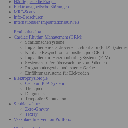
Häufig gestellte Fragen
Elektromagnetische Störungen
MRT-Scans
Info-Broschüren
Internationaler Implantationsausweis
Produktkatalog
Cardiac Rhythm Management (CRM)
Schrittmachersysteme
Implantierbare Cardioverter-Defibrillator (ICD) Systeme
Kardiale Resynchronisationstherapie (CRT)
Implantierbare Herzmonitoring-Systeme (ICM)
Systeme zur Fernüberwachung von Patienten
Programmiergeräte und externe Geräte
Einführungssysteme für Elektroden
Elektrophysiologie
Centauri PFA System
Therapien
Diagnostik
Temporäre Stimulation
Strahlenschutz
Zero-Gravity
Texray
Vaskuläre Intervention Portfolio