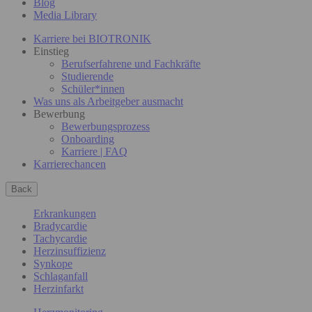
Blog
Media Library
Karriere bei BIOTRONIK
Einstieg
Berufserfahrene und Fachkräfte
Studierende
Schüler*innen
Was uns als Arbeitgeber ausmacht
Bewerbung
Bewerbungsprozess
Onboarding
Karriere | FAQ
Karrierechancen
Back
Erkrankungen
Bradycardie
Tachycardie
Herzinsuffizienz
Synkope
Schlaganfall
Herzinfarkt