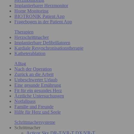
Herzmonitoring
Implantierbarer Herzmonitor
Home Monitoring
BIOTRONIK Patient App
Fragebogen in der Patient App
Therapien
Herzschrittmacher
Implantierbare Defibrillatoren
Kardiale Resynchronisationstherapie
Katheterablation
Alltag
Nach der Operation
Zurück an die Arbeit
Unbeschwerter Urlaub
Eine gesunde Ernährung
Fit für ein gesundes Herz
Ärztliche Untersuchungen
Notfallpass
Familie und Freunde
Hilfe für Herz und Seele
Schrittmachersysteme
Schrittmacher
Acticor Sky DR-T/VR-T DX/VR-T