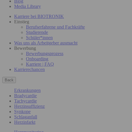
Blog
Media Library
Karriere bei BIOTRONIK
Einstieg
Berufserfahrene und Fachkräfte
Studierende
Schüler*innen
Was uns als Arbeitgeber ausmacht
Bewerbung
Bewerbungsprozess
Onboarding
Karriere | FAQ
Karrierechancen
Back
Erkrankungen
Bradycardie
Tachycardie
Herzinsuffizienz
Synkope
Schlaganfall
Herzinfarkt