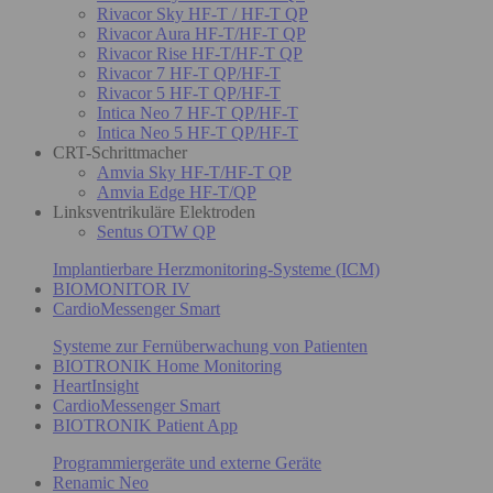
Rivacor Sky HF-T / HF-T QP
Rivacor Aura HF-T/HF-T QP
Rivacor Rise HF-T/HF-T QP
Rivacor 7 HF-T QP/HF-T
Rivacor 5 HF-T QP/HF-T
Intica Neo 7 HF-T QP/HF-T
Intica Neo 5 HF-T QP/HF-T
CRT-Schrittmacher
Amvia Sky HF-T/HF-T QP
Amvia Edge HF-T/QP
Linksventrikuläre Elektroden
Sentus OTW QP
Implantierbare Herzmonitoring-Systeme (ICM)
BIOMONITOR IV
CardioMessenger Smart
Systeme zur Fernüberwachung von Patienten
BIOTRONIK Home Monitoring
HeartInsight
CardioMessenger Smart
BIOTRONIK Patient App
Programmiergeräte und externe Geräte
Renamic Neo