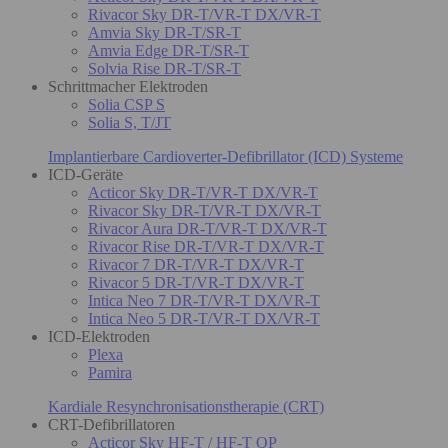
Rivacor Sky DR-T/VR-T DX/VR-T
Amvia Sky DR-T/SR-T
Amvia Edge DR-T/SR-T
Solvia Rise DR-T/SR-T
Schrittmacher Elektroden
Solia CSP S
Solia S, T/JT
Implantierbare Cardioverter-Defibrillator (ICD) Systeme
ICD-Geräte
Acticor Sky DR-T/VR-T DX/VR-T
Rivacor Sky DR-T/VR-T DX/VR-T
Rivacor Aura DR-T/VR-T DX/VR-T
Rivacor Rise DR-T/VR-T DX/VR-T
Rivacor 7 DR-T/VR-T DX/VR-T
Rivacor 5 DR-T/VR-T DX/VR-T
Intica Neo 7 DR-T/VR-T DX/VR-T
Intica Neo 5 DR-T/VR-T DX/VR-T
ICD-Elektroden
Plexa
Pamira
Kardiale Resynchronisationstherapie (CRT)
CRT-Defibrillatoren
Acticor Sky HF-T / HF-T QP