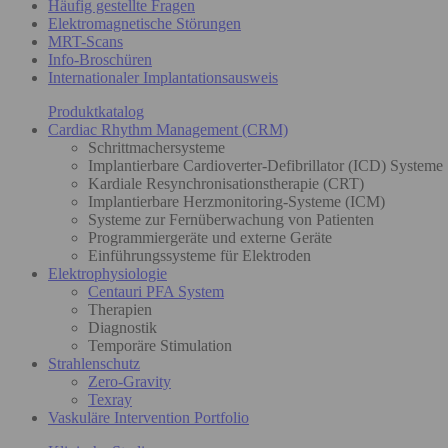
Häufig gestellte Fragen
Elektromagnetische Störungen
MRT-Scans
Info-Broschüren
Internationaler Implantationsausweis
Produktkatalog
Cardiac Rhythm Management (CRM)
Schrittmachersysteme
Implantierbare Cardioverter-Defibrillator (ICD) Systeme
Kardiale Resynchronisationstherapie (CRT)
Implantierbare Herzmonitoring-Systeme (ICM)
Systeme zur Fernüberwachung von Patienten
Programmiergeräte und externe Geräte
Einführungssysteme für Elektroden
Elektrophysiologie
Centauri PFA System
Therapien
Diagnostik
Temporäre Stimulation
Strahlenschutz
Zero-Gravity
Texray
Vaskuläre Intervention Portfolio