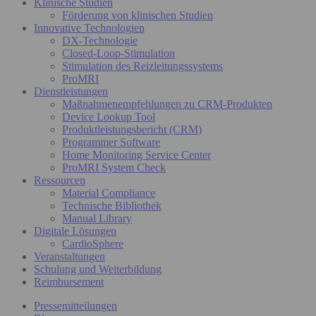
Klinische Studien
Förderung von klinischen Studien
Innovative Technologien
DX-Technologie
Closed-Loop-Stimulation
Stimulation des Reizleitungssystems
ProMRI
Dienstleistungen
Maßnahmenempfehlungen zu CRM-Produkten
Device Lookup Tool
Produktleistungsbericht (CRM)
Programmer Software
Home Monitoring Service Center
ProMRI System Check
Ressourcen
Material Compliance
Technische Bibliothek
Manual Library
Digitale Lösungen
CardioSphere
Veranstaltungen
Schulung und Weiterbildung
Reimbursement
Pressemitteilungen