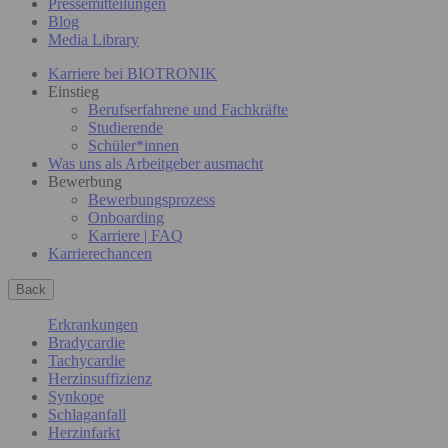
Pressemitteilungen
Blog
Media Library
Karriere bei BIOTRONIK
Einstieg
Berufserfahrene und Fachkräfte
Studierende
Schüler*innen
Was uns als Arbeitgeber ausmacht
Bewerbung
Bewerbungsprozess
Onboarding
Karriere | FAQ
Karrierechancen
Back
Erkrankungen
Bradycardie
Tachycardie
Herzinsuffizienz
Synkope
Schlaganfall
Herzinfarkt