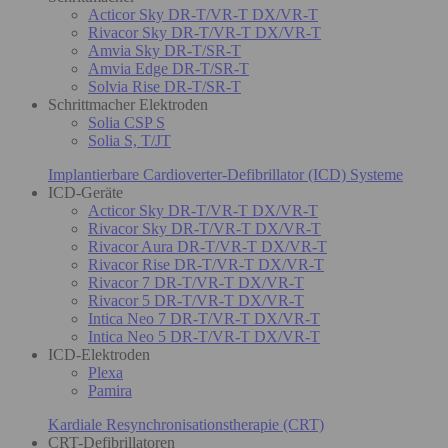
Acticor Sky DR-T/VR-T DX/VR-T
Rivacor Sky DR-T/VR-T DX/VR-T
Amvia Sky DR-T/SR-T
Amvia Edge DR-T/SR-T
Solvia Rise DR-T/SR-T
Schrittmacher Elektroden
Solia CSP S
Solia S, T/JT
Implantierbare Cardioverter-Defibrillator (ICD) Systeme
ICD-Geräte
Acticor Sky DR-T/VR-T DX/VR-T
Rivacor Sky DR-T/VR-T DX/VR-T
Rivacor Aura DR-T/VR-T DX/VR-T
Rivacor Rise DR-T/VR-T DX/VR-T
Rivacor 7 DR-T/VR-T DX/VR-T
Rivacor 5 DR-T/VR-T DX/VR-T
Intica Neo 7 DR-T/VR-T DX/VR-T
Intica Neo 5 DR-T/VR-T DX/VR-T
ICD-Elektroden
Plexa
Pamira
Kardiale Resynchronisationstherapie (CRT)
CRT-Defibrillatoren