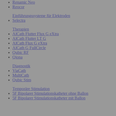
Renamic Neo
Reocor
Einführungssysteme für Elektroden
Selectra
Therapien
AlCath Flutter Flux G eXtra
AlCath Flutter LT G
AlCath Flux G eXtra
AlCath G FullCircle
Qubic RF
Qiona
Diagnostik
ViaCath
MultiCath
Qubic Stim
Temporäre Stimulation
5F Bipolarer Stimulationskatheter ohne Ballon
5F Bipolarer Stimulationskatheter mit Ballon