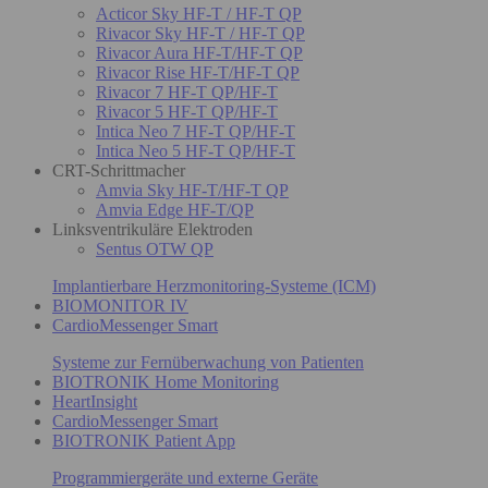
Acticor Sky HF-T / HF-T QP
Rivacor Sky HF-T / HF-T QP
Rivacor Aura HF-T/HF-T QP
Rivacor Rise HF-T/HF-T QP
Rivacor 7 HF-T QP/HF-T
Rivacor 5 HF-T QP/HF-T
Intica Neo 7 HF-T QP/HF-T
Intica Neo 5 HF-T QP/HF-T
CRT-Schrittmacher
Amvia Sky HF-T/HF-T QP
Amvia Edge HF-T/QP
Linksventrikuläre Elektroden
Sentus OTW QP
Implantierbare Herzmonitoring-Systeme (ICM)
BIOMONITOR IV
CardioMessenger Smart
Systeme zur Fernüberwachung von Patienten
BIOTRONIK Home Monitoring
HeartInsight
CardioMessenger Smart
BIOTRONIK Patient App
Programmiergeräte und externe Geräte