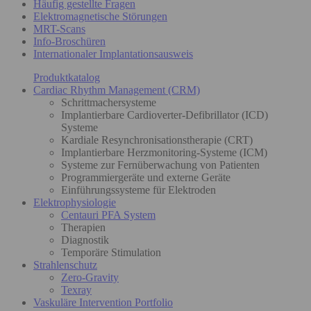
Häufig gestellte Fragen
Elektromagnetische Störungen
MRT-Scans
Info-Broschüren
Internationaler Implantationsausweis
Produktkatalog
Cardiac Rhythm Management (CRM)
Schrittmachersysteme
Implantierbare Cardioverter-Defibrillator (ICD)
Systeme
Kardiale Resynchronisationstherapie (CRT)
Implantierbare Herzmonitoring-Systeme (ICM)
Systeme zur Fernüberwachung von Patienten
Programmiergeräte und externe Geräte
Einführungssysteme für Elektroden
Elektrophysiologie
Centauri PFA System
Therapien
Diagnostik
Temporäre Stimulation
Strahlenschutz
Zero-Gravity
Texray
Vaskuläre Intervention Portfolio