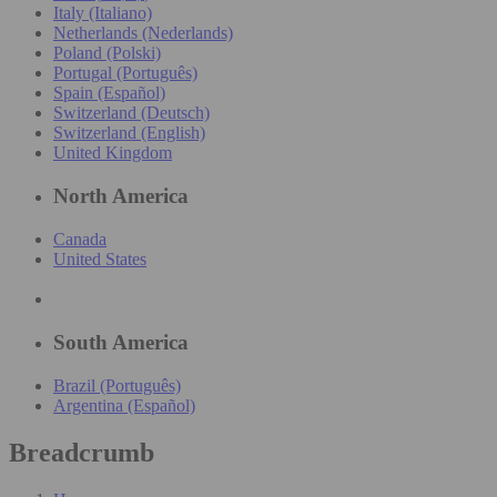
Italy (Italiano)
Netherlands (Nederlands)
Poland (Polski)
Portugal (Português)
Spain (Español)
Switzerland (Deutsch)
Switzerland (English)
United Kingdom
North America
Canada
United States
South America
Brazil (Português)
Argentina (Español)
Breadcrumb