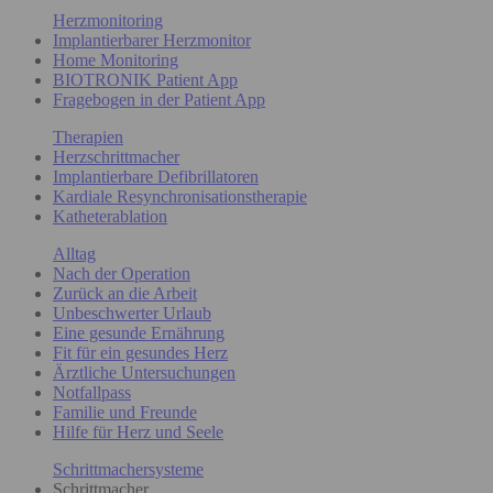
Herzmonitoring
Implantierbarer Herzmonitor
Home Monitoring
BIOTRONIK Patient App
Fragebogen in der Patient App
Therapien
Herzschrittmacher
Implantierbare Defibrillatoren
Kardiale Resynchronisationstherapie
Katheterablation
Alltag
Nach der Operation
Zurück an die Arbeit
Unbeschwerter Urlaub
Eine gesunde Ernährung
Fit für ein gesundes Herz
Ärztliche Untersuchungen
Notfallpass
Familie und Freunde
Hilfe für Herz und Seele
Schrittmachersysteme
Schrittmacher