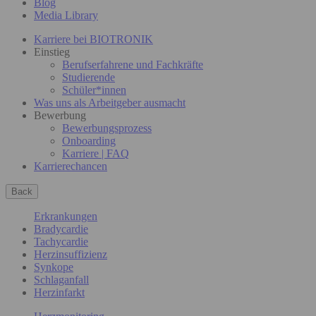
Blog
Media Library
Karriere bei BIOTRONIK
Einstieg
Berufserfahrene und Fachkräfte
Studierende
Schüler*innen
Was uns als Arbeitgeber ausmacht
Bewerbung
Bewerbungsprozess
Onboarding
Karriere | FAQ
Karrierechancen
Back
Erkrankungen
Bradycardie
Tachycardie
Herzinsuffizienz
Synkope
Schlaganfall
Herzinfarkt