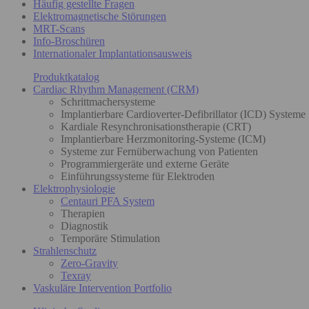
Häufig gestellte Fragen
Elektromagnetische Störungen
MRT-Scans
Info-Broschüren
Internationaler Implantationsausweis
Produktkatalog
Cardiac Rhythm Management (CRM)
Schrittmachersysteme
Implantierbare Cardioverter-Defibrillator (ICD) Systeme
Kardiale Resynchronisationstherapie (CRT)
Implantierbare Herzmonitoring-Systeme (ICM)
Systeme zur Fernüberwachung von Patienten
Programmiergeräte und externe Geräte
Einführungssysteme für Elektroden
Elektrophysiologie
Centauri PFA System
Therapien
Diagnostik
Temporäre Stimulation
Strahlenschutz
Zero-Gravity
Texray
Vaskuläre Intervention Portfolio