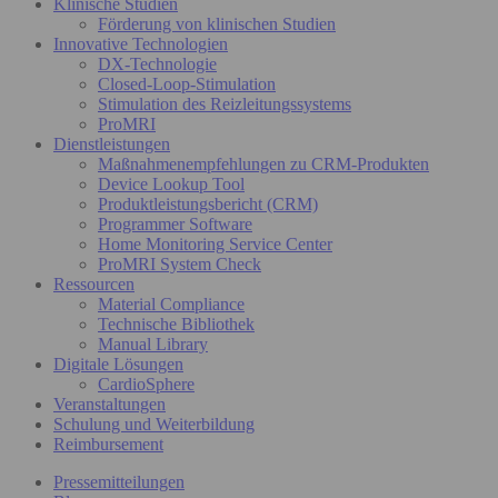
Klinische Studien
Förderung von klinischen Studien
Innovative Technologien
DX-Technologie
Closed-Loop-Stimulation
Stimulation des Reizleitungssystems
ProMRI
Dienstleistungen
Maßnahmenempfehlungen zu CRM-Produkten
Device Lookup Tool
Produktleistungsbericht (CRM)
Programmer Software
Home Monitoring Service Center
ProMRI System Check
Ressourcen
Material Compliance
Technische Bibliothek
Manual Library
Digitale Lösungen
CardioSphere
Veranstaltungen
Schulung und Weiterbildung
Reimbursement
Pressemitteilungen