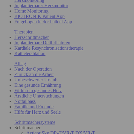
Herzmonitoring
Implantierbarer Herzmonitor
Home Monitoring
BIOTRONIK Patient App
Fragebogen in der Patient App
Therapien
Herzschrittmacher
Implantierbare Defibrillatoren
Kardiale Resynchronisationstherapie
Katheterablation
Alltag
Nach der Operation
Zurück an die Arbeit
Unbeschwerter Urlaub
Eine gesunde Ernährung
Fit für ein gesundes Herz
Ärztliche Untersuchungen
Notfallpass
Familie und Freunde
Hilfe für Herz und Seele
Schrittmachersysteme
Schrittmacher
Acticor Sky DR-T/VR-T DX/VR-T