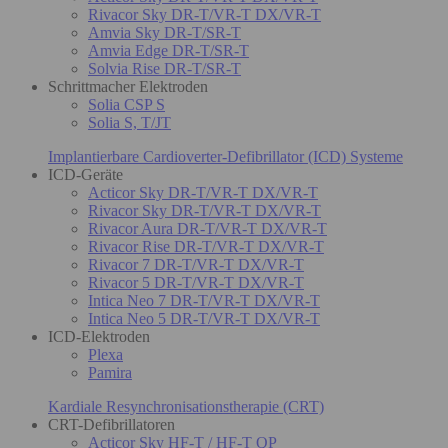
Rivacor Sky DR-T/VR-T DX/VR-T
Amvia Sky DR-T/SR-T
Amvia Edge DR-T/SR-T
Solvia Rise DR-T/SR-T
Schrittmacher Elektroden
Solia CSP S
Solia S, T/JT
Implantierbare Cardioverter-Defibrillator (ICD) Systeme
ICD-Geräte
Acticor Sky DR-T/VR-T DX/VR-T
Rivacor Sky DR-T/VR-T DX/VR-T
Rivacor Aura DR-T/VR-T DX/VR-T
Rivacor Rise DR-T/VR-T DX/VR-T
Rivacor 7 DR-T/VR-T DX/VR-T
Rivacor 5 DR-T/VR-T DX/VR-T
Intica Neo 7 DR-T/VR-T DX/VR-T
Intica Neo 5 DR-T/VR-T DX/VR-T
ICD-Elektroden
Plexa
Pamira
Kardiale Resynchronisationstherapie (CRT)
CRT-Defibrillatoren
Acticor Sky HF-T / HF-T QP