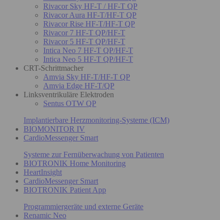
Rivacor Sky HF-T / HF-T QP
Rivacor Aura HF-T/HF-T QP
Rivacor Rise HF-T/HF-T QP
Rivacor 7 HF-T QP/HF-T
Rivacor 5 HF-T QP/HF-T
Intica Neo 7 HF-T QP/HF-T
Intica Neo 5 HF-T QP/HF-T
CRT-Schrittmacher
Amvia Sky HF-T/HF-T QP
Amvia Edge HF-T/QP
Linksventrikuläre Elektroden
Sentus OTW QP
Implantierbare Herzmonitoring-Systeme (ICM)
BIOMONITOR IV
CardioMessenger Smart
Systeme zur Fernüberwachung von Patienten
BIOTRONIK Home Monitoring
HeartInsight
CardioMessenger Smart
BIOTRONIK Patient App
Programmiergeräte und externe Geräte
Renamic Neo