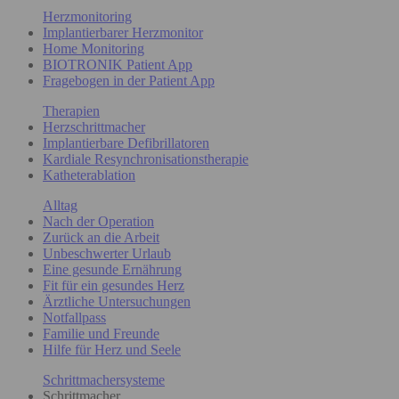
Herzmonitoring
Implantierbarer Herzmonitor
Home Monitoring
BIOTRONIK Patient App
Fragebogen in der Patient App
Therapien
Herzschrittmacher
Implantierbare Defibrillatoren
Kardiale Resynchronisationstherapie
Katheterablation
Alltag
Nach der Operation
Zurück an die Arbeit
Unbeschwerter Urlaub
Eine gesunde Ernährung
Fit für ein gesundes Herz
Ärztliche Untersuchungen
Notfallpass
Familie und Freunde
Hilfe für Herz und Seele
Schrittmachersysteme
Schrittmacher