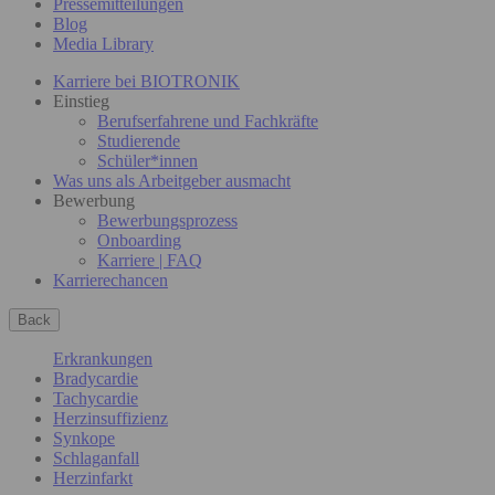
Pressemitteilungen
Blog
Media Library
Karriere bei BIOTRONIK
Einstieg
Berufserfahrene und Fachkräfte
Studierende
Schüler*innen
Was uns als Arbeitgeber ausmacht
Bewerbung
Bewerbungsprozess
Onboarding
Karriere | FAQ
Karrierechancen
Back
Erkrankungen
Bradycardie
Tachycardie
Herzinsuffizienz
Synkope
Schlaganfall
Herzinfarkt