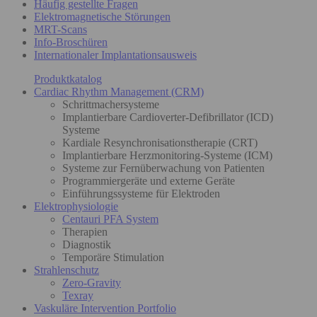
Häufig gestellte Fragen
Elektromagnetische Störungen
MRT-Scans
Info-Broschüren
Internationaler Implantationsausweis
Produktkatalog
Cardiac Rhythm Management (CRM)
Schrittmachersysteme
Implantierbare Cardioverter-Defibrillator (ICD)
Systeme
Kardiale Resynchronisationstherapie (CRT)
Implantierbare Herzmonitoring-Systeme (ICM)
Systeme zur Fernüberwachung von Patienten
Programmiergeräte und externe Geräte
Einführungssysteme für Elektroden
Elektrophysiologie
Centauri PFA System
Therapien
Diagnostik
Temporäre Stimulation
Strahlenschutz
Zero-Gravity
Texray
Vaskuläre Intervention Portfolio