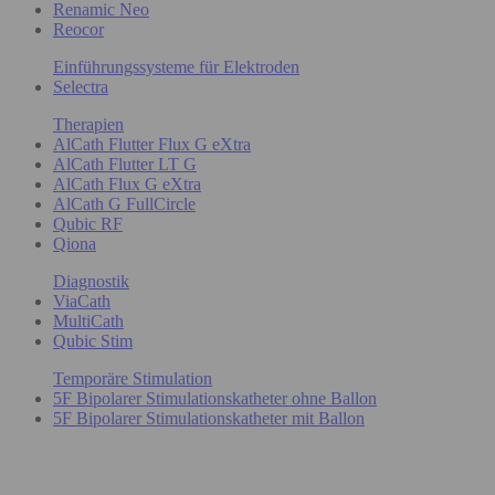
Renamic Neo
Reocor
Einführungssysteme für Elektroden
Selectra
Therapien
AlCath Flutter Flux G eXtra
AlCath Flutter LT G
AlCath Flux G eXtra
AlCath G FullCircle
Qubic RF
Qiona
Diagnostik
ViaCath
MultiCath
Qubic Stim
Temporäre Stimulation
5F Bipolarer Stimulationskatheter ohne Ballon
5F Bipolarer Stimulationskatheter mit Ballon