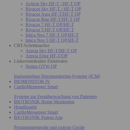
Acticor Sky HF-T / HF-T QP
Rivacor Sky HF-T / HF-T QP
Rivacor Aura HF-T/HF-T QP
Rivacor Rise HF-T/HF-T QP
Rivacor 7 HF-T QP/HF-T
Rivacor 5 HF-T QP/HF-T
Intica Neo 7 HF-T QP/HF-T
Intica Neo 5 HF-T QP/HF-T
CRT-Schrittmacher
Amvia Sky HF-T/HF-T QP
Amvia Edge HF-T/QP
Linksventrikuläre Elektroden
Sentus OTW QP
Implantierbare Herzmonitoring-Systeme (ICM)
BIOMONITOR IV
CardioMessenger Smart
Systeme zur Fernüberwachung von Patienten
BIOTRONIK Home Monitoring
HeartInsight
CardioMessenger Smart
BIOTRONIK Patient App
Programmiergeräte und externe Geräte