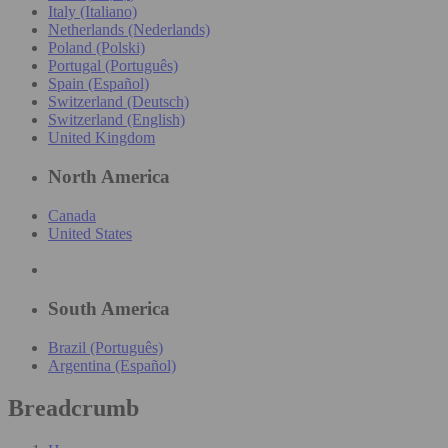
Italy (Italiano)
Netherlands (Nederlands)
Poland (Polski)
Portugal (Português)
Spain (Español)
Switzerland (Deutsch)
Switzerland (English)
United Kingdom
North America
Canada
United States
South America
Brazil (Português)
Argentina (Español)
Breadcrumb