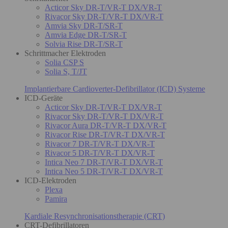
Acticor Sky DR-T/VR-T DX/VR-T
Rivacor Sky DR-T/VR-T DX/VR-T
Amvia Sky DR-T/SR-T
Amvia Edge DR-T/SR-T
Solvia Rise DR-T/SR-T
Schrittmacher Elektroden
Solia CSP S
Solia S, T/JT
Implantierbare Cardioverter-Defibrillator (ICD) Systeme
ICD-Geräte
Acticor Sky DR-T/VR-T DX/VR-T
Rivacor Sky DR-T/VR-T DX/VR-T
Rivacor Aura DR-T/VR-T DX/VR-T
Rivacor Rise DR-T/VR-T DX/VR-T
Rivacor 7 DR-T/VR-T DX/VR-T
Rivacor 5 DR-T/VR-T DX/VR-T
Intica Neo 7 DR-T/VR-T DX/VR-T
Intica Neo 5 DR-T/VR-T DX/VR-T
ICD-Elektroden
Plexa
Pamira
Kardiale Resynchronisationstherapie (CRT)
CRT-Defibrillatoren