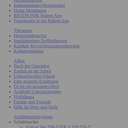
Herzmonitoring
Implantierbarer Herzmonitor
Home Monitoring
BIOTRONIK Patient App
Fragebogen in der Patient App
Therapien
Herzschrittmacher
Implantierbare Defibrillatoren
Kardiale Resynchronisationstherapie
Katheterablation
Alltag
Nach der Operation
Zurück an die Arbeit
Unbeschwerter Urlaub
Eine gesunde Ernährung
Fit für ein gesundes Herz
Ärztliche Untersuchungen
Notfallpass
Familie und Freunde
Hilfe für Herz und Seele
Schrittmachersysteme
Schrittmacher
Acticor Sky DR-T/VR-T DX/VR-T