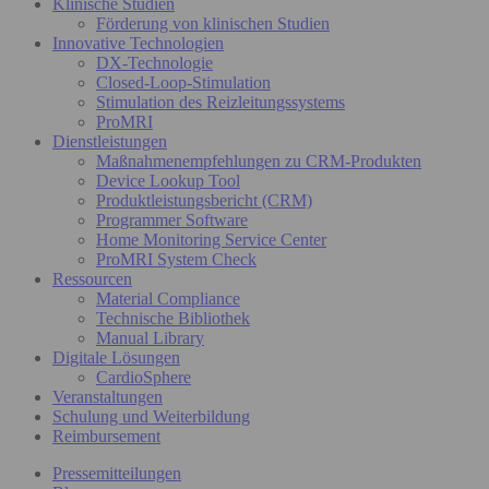
Klinische Studien
Förderung von klinischen Studien
Innovative Technologien
DX-Technologie
Closed-Loop-Stimulation
Stimulation des Reizleitungssystems
ProMRI
Dienstleistungen
Maßnahmenempfehlungen zu CRM-Produkten
Device Lookup Tool
Produktleistungsbericht (CRM)
Programmer Software
Home Monitoring Service Center
ProMRI System Check
Ressourcen
Material Compliance
Technische Bibliothek
Manual Library
Digitale Lösungen
CardioSphere
Veranstaltungen
Schulung und Weiterbildung
Reimbursement
Pressemitteilungen