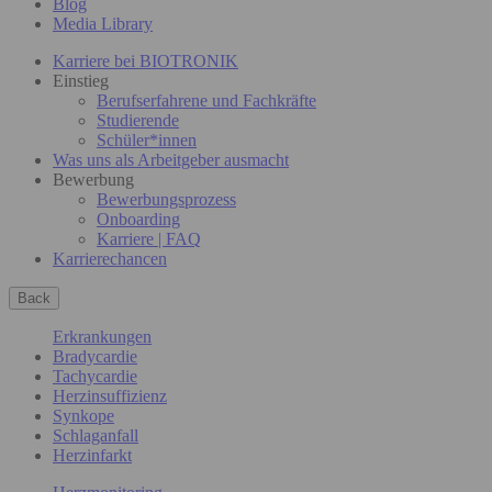
Blog
Media Library
Karriere bei BIOTRONIK
Einstieg
Berufserfahrene und Fachkräfte
Studierende
Schüler*innen
Was uns als Arbeitgeber ausmacht
Bewerbung
Bewerbungsprozess
Onboarding
Karriere | FAQ
Karrierechancen
Back
Erkrankungen
Bradycardie
Tachycardie
Herzinsuffizienz
Synkope
Schlaganfall
Herzinfarkt