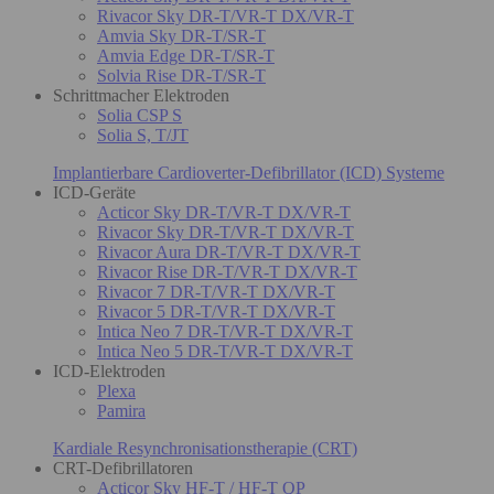
Rivacor Sky DR-T/VR-T DX/VR-T
Amvia Sky DR-T/SR-T
Amvia Edge DR-T/SR-T
Solvia Rise DR-T/SR-T
Schrittmacher Elektroden
Solia CSP S
Solia S, T/JT
Implantierbare Cardioverter-Defibrillator (ICD) Systeme
ICD-Geräte
Acticor Sky DR-T/VR-T DX/VR-T
Rivacor Sky DR-T/VR-T DX/VR-T
Rivacor Aura DR-T/VR-T DX/VR-T
Rivacor Rise DR-T/VR-T DX/VR-T
Rivacor 7 DR-T/VR-T DX/VR-T
Rivacor 5 DR-T/VR-T DX/VR-T
Intica Neo 7 DR-T/VR-T DX/VR-T
Intica Neo 5 DR-T/VR-T DX/VR-T
ICD-Elektroden
Plexa
Pamira
Kardiale Resynchronisationstherapie (CRT)
CRT-Defibrillatoren
Acticor Sky HF-T / HF-T QP