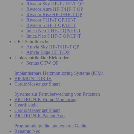
Rivacor Sky HF-T / HF-T QP
Rivacor Aura HF-T/HF-T QP
Rivacor Rise HF-T/HF-T QP
Rivacor 7 HF-T QP/HF-T
Rivacor 5 HF-T QP/HF-T
Intica Neo 7 HF-T QP/HF-T
Intica Neo 5 HF-T QP/HF-T
CRT-Schrittmacher
Amvia Sky HF-T/HF-T QP
Amvia Edge HF-T/QP
Linksventrikuläre Elektroden
Sentus OTW QP
Implantierbare Herzmonitoring-Systeme (ICM)
BIOMONITOR IV
CardioMessenger Smart
Systeme zur Fernüberwachung von Patienten
BIOTRONIK Home Monitoring
HeartInsight
CardioMessenger Smart
BIOTRONIK Patient App
Programmiergeräte und externe Geräte
Renamic Neo