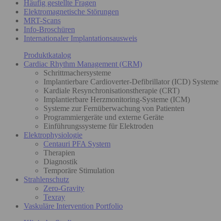
Häufig gestellte Fragen
Elektromagnetische Störungen
MRT-Scans
Info-Broschüren
Internationaler Implantationsausweis
Produktkatalog
Cardiac Rhythm Management (CRM)
Schrittmachersysteme
Implantierbare Cardioverter-Defibrillator (ICD) Systeme
Kardiale Resynchronisationstherapie (CRT)
Implantierbare Herzmonitoring-Systeme (ICM)
Systeme zur Fernüberwachung von Patienten
Programmiergeräte und externe Geräte
Einführungssysteme für Elektroden
Elektrophysiologie
Centauri PFA System
Therapien
Diagnostik
Temporäre Stimulation
Strahlenschutz
Zero-Gravity
Texray
Vaskuläre Intervention Portfolio