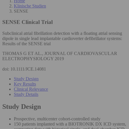
Home
Klinische Studien
SENSE
SENSE
Clinical Trial
Subclinical atrial fibrillation detection with a floating atrial sensing
dipole in single lead implantable cardioverter defibrillator systems:
Results of the SENSE trial
THOMAS G ET AL., JOURNAL OF CARDIOVASCULAR
ELECTROPHYSIOLOGY 2019
doi: 10.1111/JCE.14081
Study Design
Key Results
Clinical Relevance
Study Details
Study Design
Prospective, multicenter cohort-controlled study
150 patients implanted with a BIOTRONIK DX ICD system,