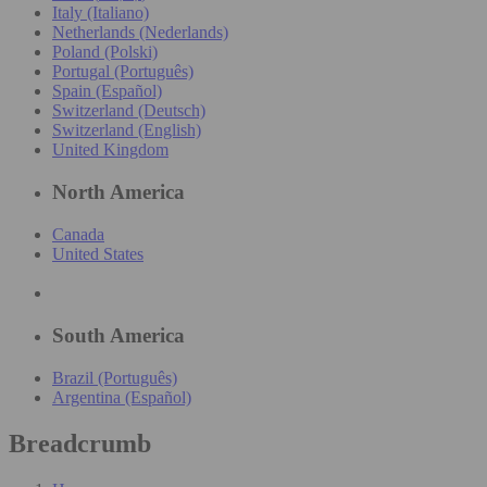
Italy (Italiano)
Netherlands (Nederlands)
Poland (Polski)
Portugal (Português)
Spain (Español)
Switzerland (Deutsch)
Switzerland (English)
United Kingdom
North America
Canada
United States
South America
Brazil (Português)
Argentina (Español)
Breadcrumb