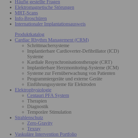
Häufig gestellte Fragen
Elektromagnetische Störungen
MRT-Scans
Info-Broschüren
Internationaler Implantationsausweis
Produktkatalog
Cardiac Rhythm Management (CRM)
Schrittmachersysteme
Implantierbare Cardioverter-Defibrillator (ICD)
Systeme
Kardiale Resynchronisationstherapie (CRT)
Implantierbare Herzmonitoring-Systeme (ICM)
Systeme zur Fernüberwachung von Patienten
Programmiergeräte und externe Geräte
Einführungssysteme für Elektroden
Elektrophysiologie
Centauri PFA System
Therapien
Diagnostik
Temporäre Stimulation
Strahlenschutz
Zero-Gravity
Texray
Vaskuläre Intervention Portfolio