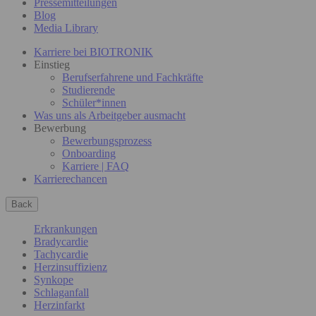
Pressemitteilungen
Blog
Media Library
Karriere bei BIOTRONIK
Einstieg
Berufserfahrene und Fachkräfte
Studierende
Schüler*innen
Was uns als Arbeitgeber ausmacht
Bewerbung
Bewerbungsprozess
Onboarding
Karriere | FAQ
Karrierechancen
Back
Erkrankungen
Bradycardie
Tachycardie
Herzinsuffizienz
Synkope
Schlaganfall
Herzinfarkt