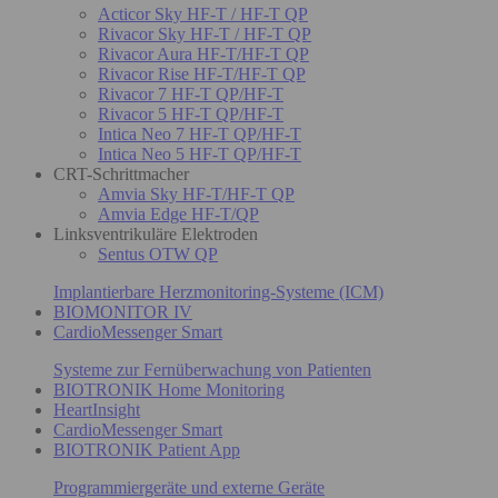
Acticor Sky HF-T / HF-T QP
Rivacor Sky HF-T / HF-T QP
Rivacor Aura HF-T/HF-T QP
Rivacor Rise HF-T/HF-T QP
Rivacor 7 HF-T QP/HF-T
Rivacor 5 HF-T QP/HF-T
Intica Neo 7 HF-T QP/HF-T
Intica Neo 5 HF-T QP/HF-T
CRT-Schrittmacher
Amvia Sky HF-T/HF-T QP
Amvia Edge HF-T/QP
Linksventrikuläre Elektroden
Sentus OTW QP
Implantierbare Herzmonitoring-Systeme (ICM)
BIOMONITOR IV
CardioMessenger Smart
Systeme zur Fernüberwachung von Patienten
BIOTRONIK Home Monitoring
HeartInsight
CardioMessenger Smart
BIOTRONIK Patient App
Programmiergeräte und externe Geräte