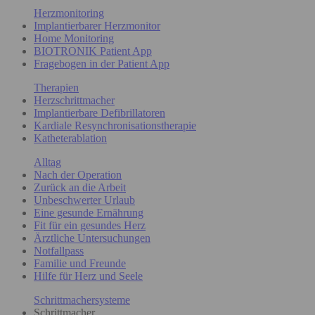
Herzmonitoring
Implantierbarer Herzmonitor
Home Monitoring
BIOTRONIK Patient App
Fragebogen in der Patient App
Therapien
Herzschrittmacher
Implantierbare Defibrillatoren
Kardiale Resynchronisationstherapie
Katheterablation
Alltag
Nach der Operation
Zurück an die Arbeit
Unbeschwerter Urlaub
Eine gesunde Ernährung
Fit für ein gesundes Herz
Ärztliche Untersuchungen
Notfallpass
Familie und Freunde
Hilfe für Herz und Seele
Schrittmachersysteme
Schrittmacher