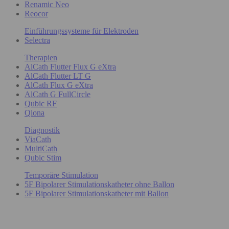
Renamic Neo
Reocor
Einführungssysteme für Elektroden
Selectra
Therapien
AlCath Flutter Flux G eXtra
AlCath Flutter LT G
AlCath Flux G eXtra
AlCath G FullCircle
Qubic RF
Qiona
Diagnostik
ViaCath
MultiCath
Qubic Stim
Temporäre Stimulation
5F Bipolarer Stimulationskatheter ohne Ballon
5F Bipolarer Stimulationskatheter mit Ballon