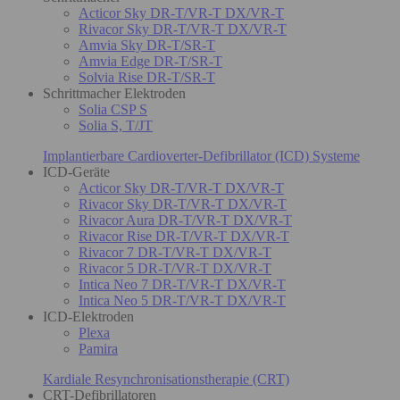
Acticor Sky DR-T/VR-T DX/VR-T
Rivacor Sky DR-T/VR-T DX/VR-T
Amvia Sky DR-T/SR-T
Amvia Edge DR-T/SR-T
Solvia Rise DR-T/SR-T
Schrittmacher Elektroden
Solia CSP S
Solia S, T/JT
Implantierbare Cardioverter-Defibrillator (ICD) Systeme
ICD-Geräte
Acticor Sky DR-T/VR-T DX/VR-T
Rivacor Sky DR-T/VR-T DX/VR-T
Rivacor Aura DR-T/VR-T DX/VR-T
Rivacor Rise DR-T/VR-T DX/VR-T
Rivacor 7 DR-T/VR-T DX/VR-T
Rivacor 5 DR-T/VR-T DX/VR-T
Intica Neo 7 DR-T/VR-T DX/VR-T
Intica Neo 5 DR-T/VR-T DX/VR-T
ICD-Elektroden
Plexa
Pamira
Kardiale Resynchronisationstherapie (CRT)
CRT-Defibrillatoren