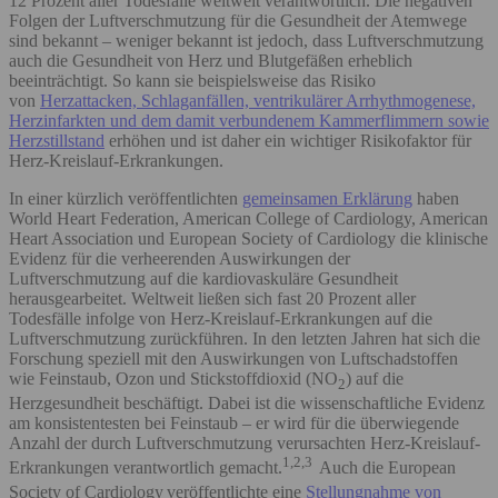
12 Prozent aller Todesfälle weltweit verantwortlich. Die negativen
Folgen der Luftverschmutzung für die Gesundheit der Atemwege
sind bekannt – weniger bekannt ist jedoch, dass Luftverschmutzung
auch die Gesundheit von Herz und Blutgefäßen erheblich
beeinträchtigt. So kann sie beispielsweise das Risiko
von
Herzattacken, Schlaganfällen,
ventrikulärer Arrhythmogenese,
Herzinfarkten und dem damit verbundenem Kammerflimmern sowie
Herzstillstand
erhöhen und ist daher ein wichtiger Risikofaktor für
Herz-Kreislauf-Erkrankungen.
In einer kürzlich veröffentlichten
gemeinsamen Erklärung
haben
World Heart Federation, American College of Cardiology, American
Heart Association und European Society of Cardiology die klinische
Evidenz für die verheerenden Auswirkungen der
Luftverschmutzung auf die kardiovaskuläre Gesundheit
herausgearbeitet. Weltweit ließen sich fast 20 Prozent aller
Todesfälle infolge von Herz-Kreislauf-Erkrankungen auf die
Luftverschmutzung zurückführen. In den letzten Jahren hat sich die
Forschung speziell mit den Auswirkungen von Luftschadstoffen
wie Feinstaub, Ozon und Stickstoffdioxid (NO
) auf die
2
Herzgesundheit beschäftigt. Dabei ist die wissenschaftliche Evidenz
am konsistentesten bei Feinstaub – er wird für die überwiegende
Anzahl der durch Luftverschmutzung verursachten Herz-Kreislauf-
1,2,3
Erkrankungen verantwortlich gemacht.
Auch die European
Society of Cardiology
veröffentlichte eine
Stellungnahme von