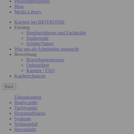
Pressemitteilungen
Blog
Media Library
Karriere bei BIOTRONIK
Einstieg
Berufserfahrene und Fachkräfte
Studierende
Schüler*innen
Was uns als Arbeitgeber ausmacht
Bewerbung
Bewerbungsprozess
Onboarding
Karriere | FAQ
Karrierechancen
Back
Erkrankungen
Bradycardie
Tachycardie
Herzinsuffizienz
Synkope
Schlaganfall
Herzinfarkt