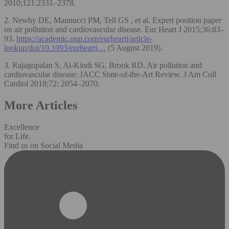
2010;121:2331–2378.
2. Newby DE, Mannucci PM, Tell GS , et al. Expert position paper
on air pollution and cardiovascular disease. Eur Heart J 2015;36:83–
93.
https://academic.oup.com/eurheartj/article-
lookup/doi/10.1093/eurheartj…
(5 August 2019).
3. Rajagopalan S, Al-Kindi SG, Brook RD. Air pollution and
cardiovascular disease: JACC State-of-the-Art Review. J Am Coll
Cardiol 2018;72: 2054–2070.
More Articles
Excellence
for Life.
Find us on Social Media