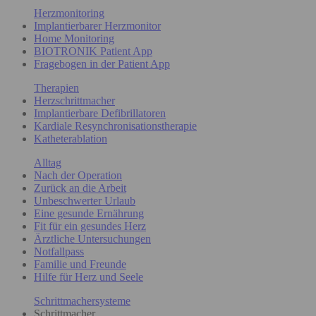
Herzmonitoring
Implantierbarer Herzmonitor
Home Monitoring
BIOTRONIK Patient App
Fragebogen in der Patient App
Therapien
Herzschrittmacher
Implantierbare Defibrillatoren
Kardiale Resynchronisationstherapie
Katheterablation
Alltag
Nach der Operation
Zurück an die Arbeit
Unbeschwerter Urlaub
Eine gesunde Ernährung
Fit für ein gesundes Herz
Ärztliche Untersuchungen
Notfallpass
Familie und Freunde
Hilfe für Herz und Seele
Schrittmachersysteme
Schrittmacher