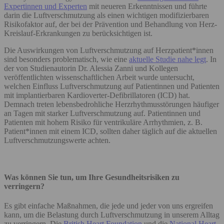
Expertinnen und Experten
mit neueren Erkenntnissen und führte
darin die Luftverschmutzung als einen wichtigen modifizierbaren
Risikofaktor auf, der bei der Prävention und Behandlung von Herz-
Kreislauf-Erkrankungen zu berücksichtigen ist.
Die Auswirkungen von Luftverschmutzung auf Herzpatient*innen
sind besonders problematisch, wie eine
aktuelle Studie nahe legt
. In
der von Studienautorin Dr. Alessia Zanni und Kollegen
veröffentlichten wissenschaftlichen Arbeit wurde untersucht,
welchen Einfluss Luftverschmutzung auf Patientinnen und Patienten
mit implantierbaren Kardioverter-Defibrillatoren (ICD) hat.
Demnach treten lebensbedrohliche Herzrhythmusstörungen häufiger
an Tagen mit starker Luftverschmutzung auf. Patientinnen und
Patienten mit hohem Risiko für ventrikuläre Arrhythmien, z. B.
Patient*innen mit einem ICD, sollten daher täglich auf die aktuellen
Luftverschmutzungswerte achten.
Was können Sie tun, um Ihre Gesundheitsrisiken zu
verringern?
Es gibt einfache Maßnahmen, die jede und jeder von uns ergreifen
kann, um die Belastung durch Luftverschmutzung in unserem Alltag
zu verringern. Die
British Heart Foundation
und die
National Heart