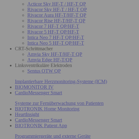
Acticor Sky HF-T / HF-T QP
Rivacor Sky HF-T / HF-T QP
Rivacor Aura HF-T/HF-T QP
Rivacor Rise HF-T/HF-T QP
Rivacor 7 HF-T QP/HF-T
Rivacor 5 HF-T QP/HF-T
Intica Neo 7 HF-T QP/HF-T
Intica Neo 5 HF-T QP/HF-T
CRT-Schrittmacher
Amvia Sky HF-T/HF-T QP
Amvia Edge HF-T/QP
Linksventrikuläre Elektroden
Sentus OTW QP
Implantierbare Herzmonitoring-Systeme (ICM)
BIOMONITOR IV
CardioMessenger Smart
Systeme zur Fernüberwachung von Patienten
BIOTRONIK Home Monitoring
HeartInsight
CardioMessenger Smart
BIOTRONIK Patient App
Programmiergeräte und externe Geräte