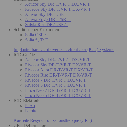
Acticor Sky DR-T/VR-T DX/VR-T
Rivacor Sky DR-T/VR-T DX/VR-T
Amvia Sky DR-T/SR-T
Amvia Edge DR-T/SR-T
Solvia Rise DR-T/SR-T
Schrittmacher Elektroden
Solia CSP S
Solia S, T/JT
Implantierbare Cardioverter-Defibrillator (ICD) Systeme
ICD-Geräte
Acticor Sky DR-T/VR-T DX/VR-T
Rivacor Sky DR-T/VR-T DX/VR-T
Rivacor Aura DR-T/VR-T DX/VR-T
Rivacor Rise DR-T/VR-T DX/VR-T
Rivacor 7 DR-T/VR-T DX/VR-T
Rivacor 5 DR-T/VR-T DX/VR-T
Intica Neo 7 DR-T/VR-T DX/VR-T
Intica Neo 5 DR-T/VR-T DX/VR-T
ICD-Elektroden
Plexa
Pamira
Kardiale Resynchronisationstherapie (CRT)
CRT-Defibrillatoren