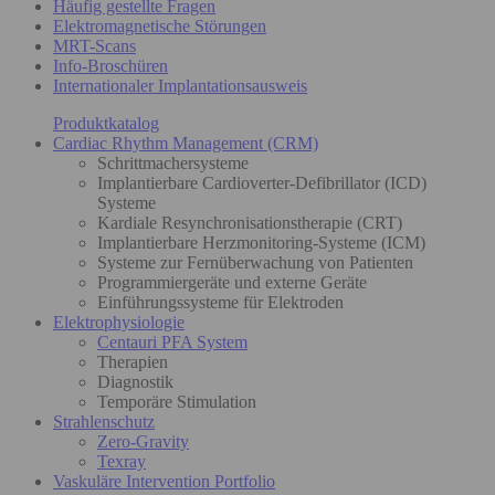
Häufig gestellte Fragen
Elektromagnetische Störungen
MRT-Scans
Info-Broschüren
Internationaler Implantationsausweis
Produktkatalog
Cardiac Rhythm Management (CRM)
Schrittmachersysteme
Implantierbare Cardioverter-Defibrillator (ICD)
Systeme
Kardiale Resynchronisationstherapie (CRT)
Implantierbare Herzmonitoring-Systeme (ICM)
Systeme zur Fernüberwachung von Patienten
Programmiergeräte und externe Geräte
Einführungssysteme für Elektroden
Elektrophysiologie
Centauri PFA System
Therapien
Diagnostik
Temporäre Stimulation
Strahlenschutz
Zero-Gravity
Texray
Vaskuläre Intervention Portfolio