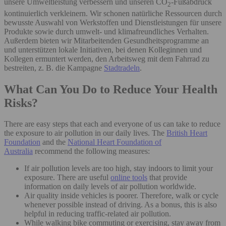
unsere Umweltleistung verbessern und unseren CO
-Fußabdruck
2
kontinuierlich verkleinern. Wir schonen natürliche Ressourcen durch
bewusste Auswahl von Werkstoffen und Dienstleistungen für unsere
Produkte sowie durch umwelt- und klimafreundliches Verhalten.
Außerdem bieten wir Mitarbeitenden Gesundheitsprogramme an
und unterstützen lokale Initiativen, bei denen Kolleginnen und
Kollegen ermuntert werden, den Arbeitsweg mit dem Fahrrad zu
bestreiten, z. B. die Kampagne
Stadtradeln
.
What Can You Do to Reduce Your Health
Risks?
There are easy steps that each and everyone of us can take to reduce
the exposure to air pollution in our daily lives. The
British Heart
Foundation
and the
National Heart Foundation of
Australia
recommend the following measures:
If air pollution levels are too high, stay indoors to limit your
exposure. There are useful
online tools
that provide
information on daily levels of air pollution worldwide.
Air quality inside vehicles is poorer. Therefore, walk or cycle
whenever possible instead of driving. As a bonus, this is also
helpful in reducing traffic-related air pollution.
While walking bike commuting or exercising, stay away from