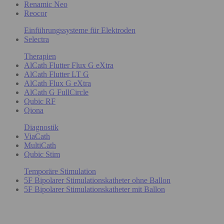
Renamic Neo
Reocor
Einführungssysteme für Elektroden
Selectra
Therapien
AlCath Flutter Flux G eXtra
AlCath Flutter LT G
AlCath Flux G eXtra
AlCath G FullCircle
Qubic RF
Qiona
Diagnostik
ViaCath
MultiCath
Qubic Stim
Temporäre Stimulation
5F Bipolarer Stimulationskatheter ohne Ballon
5F Bipolarer Stimulationskatheter mit Ballon