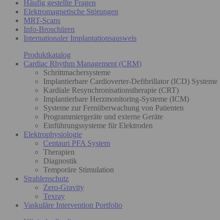
Häufig gestellte Fragen
Elektromagnetische Störungen
MRT-Scans
Info-Broschüren
Internationaler Implantationsausweis
Produktkatalog
Cardiac Rhythm Management (CRM)
Schrittmachersysteme
Implantierbare Cardioverter-Defibrillator (ICD) Systeme
Kardiale Resynchronisationstherapie (CRT)
Implantierbare Herzmonitoring-Systeme (ICM)
Systeme zur Fernüberwachung von Patienten
Programmiergeräte und externe Geräte
Einführungssysteme für Elektroden
Elektrophysiologie
Centauri PFA System
Therapien
Diagnostik
Temporäre Stimulation
Strahlenschutz
Zero-Gravity
Texray
Vaskuläre Intervention Portfolio