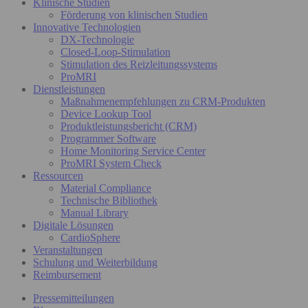
Klinische Studien
Förderung von klinischen Studien
Innovative Technologien
DX-Technologie
Closed-Loop-Stimulation
Stimulation des Reizleitungssystems
ProMRI
Dienstleistungen
Maßnahmenempfehlungen zu CRM-Produkten
Device Lookup Tool
Produktleistungsbericht (CRM)
Programmer Software
Home Monitoring Service Center
ProMRI System Check
Ressourcen
Material Compliance
Technische Bibliothek
Manual Library
Digitale Lösungen
CardioSphere
Veranstaltungen
Schulung und Weiterbildung
Reimbursement
Pressemitteilungen