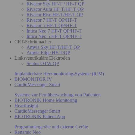
Rivacor Sky HF-T / HF-T QP
Rivacor Aura HF-T/HF-T QP
Rivacor Rise HF-T/HF-T QP
Rivacor 7 HF-T QP/HF-T
Rivacor 5 HF-T QP/HF-T
Intica Neo 7 HF-T QP/HF-T
Intica Neo 5 HF-T QP/HF-T
CRT-Schrittmacher
Amvia Sky HF-T/HF-T QP
Amvia Edge HF-T/QP
Linksventrikuläre Elektroden
Sentus OTW QP
Implantierbare Herzmonitoring-Systeme (ICM)
BIOMONITOR IV
CardioMessenger Smart
Systeme zur Fernüberwachung von Patienten
BIOTRONIK Home Monitoring
HeartInsight
CardioMessenger Smart
BIOTRONIK Patient App
Programmiergeräte und externe Geräte
Renamic Neo