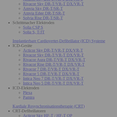
Rivacor Sky DR-T/VR-T DX/VR-T
Amvia Sky DR-T/SR-T
Amvia Edge DR-T/SR-T
Solvia Rise DR-T/SR-T
Schrittmacher Elektroden
Solia CSP S
Solia S, T/JT
Implantierbare Cardioverter-Defibrillator (ICD) Systeme
ICD-Geräte
Acticor Sky DR-T/VR-T DX/VR-T
Rivacor Sky DR-T/VR-T DX/VR-T
Rivacor Aura DR-T/VR-T DX/VR-T
Rivacor Rise DR-T/VR-T DX/VR-T
Rivacor 7 DR-T/VR-T DX/VR-T
Rivacor 5 DR-T/VR-T DX/VR-T
Intica Neo 7 DR-T/VR-T DX/VR-T
Intica Neo 5 DR-T/VR-T DX/VR-T
ICD-Elektroden
Plexa
Pamira
Kardiale Resynchronisationstherapie (CRT)
CRT-Defibrillatoren
Acticor Sky HF-T / HF-T QP