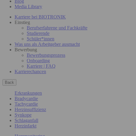
Blog
Media Library
Karriere bei BIOTRONIK
Einstieg
Berufserfahrene und Fachkräfte
Studierende
Schüler*innen
Was uns als Arbeitgeber ausmacht
Bewerbung
Bewerbungsprozess
Onboarding
Karriere | FAQ
Karrierechancen
Back
Erkrankungen
Bradycardie
Tachycardie
Herzinsuffizienz
Synkope
Schlaganfall
Herzinfarkt