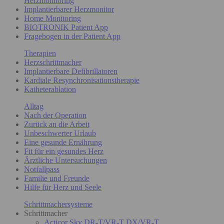
Herzmonitoring
Implantierbarer Herzmonitor
Home Monitoring
BIOTRONIK Patient App
Fragebogen in der Patient App
Therapien
Herzschrittmacher
Implantierbare Defibrillatoren
Kardiale Resynchronisationstherapie
Katheterablation
Alltag
Nach der Operation
Zurück an die Arbeit
Unbeschwerter Urlaub
Eine gesunde Ernährung
Fit für ein gesundes Herz
Ärztliche Untersuchungen
Notfallpass
Familie und Freunde
Hilfe für Herz und Seele
Schrittmachersysteme
Schrittmacher
Acticor Sky DR-T/VR-T DX/VR-T