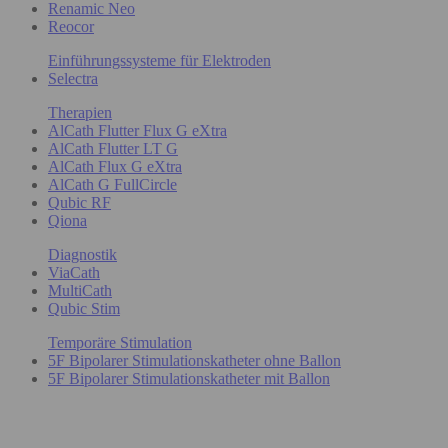
Renamic Neo
Reocor
Einführungssysteme für Elektroden
Selectra
Therapien
AlCath Flutter Flux G eXtra
AlCath Flutter LT G
AlCath Flux G eXtra
AlCath G FullCircle
Qubic RF
Qiona
Diagnostik
ViaCath
MultiCath
Qubic Stim
Temporäre Stimulation
5F Bipolarer Stimulationskatheter ohne Ballon
5F Bipolarer Stimulationskatheter mit Ballon