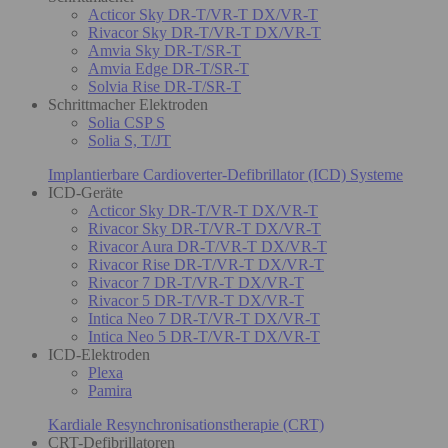
Acticor Sky DR-T/VR-T DX/VR-T
Rivacor Sky DR-T/VR-T DX/VR-T
Amvia Sky DR-T/SR-T
Amvia Edge DR-T/SR-T
Solvia Rise DR-T/SR-T
Schrittmacher Elektroden
Solia CSP S
Solia S, T/JT
Implantierbare Cardioverter-Defibrillator (ICD) Systeme
ICD-Geräte
Acticor Sky DR-T/VR-T DX/VR-T
Rivacor Sky DR-T/VR-T DX/VR-T
Rivacor Aura DR-T/VR-T DX/VR-T
Rivacor Rise DR-T/VR-T DX/VR-T
Rivacor 7 DR-T/VR-T DX/VR-T
Rivacor 5 DR-T/VR-T DX/VR-T
Intica Neo 7 DR-T/VR-T DX/VR-T
Intica Neo 5 DR-T/VR-T DX/VR-T
ICD-Elektroden
Plexa
Pamira
Kardiale Resynchronisationstherapie (CRT)
CRT-Defibrillatoren