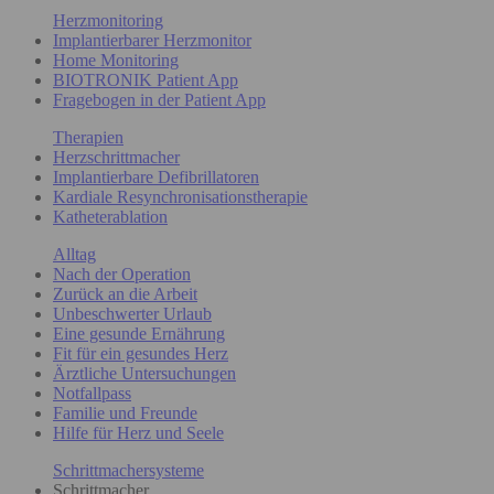
Herzmonitoring
Implantierbarer Herzmonitor
Home Monitoring
BIOTRONIK Patient App
Fragebogen in der Patient App
Therapien
Herzschrittmacher
Implantierbare Defibrillatoren
Kardiale Resynchronisationstherapie
Katheterablation
Alltag
Nach der Operation
Zurück an die Arbeit
Unbeschwerter Urlaub
Eine gesunde Ernährung
Fit für ein gesundes Herz
Ärztliche Untersuchungen
Notfallpass
Familie und Freunde
Hilfe für Herz und Seele
Schrittmachersysteme
Schrittmacher