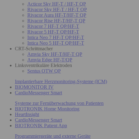
Acticor Sky HF-T / HF-T QP
Rivacor Sky HF-T / HF-T QP
Rivacor Aura HF-T/HF-T QP
Rivacor Rise HF-T/HF-T QP
Rivacor 7 HF-T QP/HF-T
Rivacor 5 HF-T QP/HF-T
Intica Neo 7 HF-T QP/HF-T
Intica Neo 5 HF-T QP/HF-T
CRT-Schrittmacher
Amvia Sky HF-T/HF-T QP
Amvia Edge HF-T/QP
Linksventrikuläre Elektroden
Sentus OTW QP
Implantierbare Herzmonitoring-Systeme (ICM)
BIOMONITOR IV
CardioMessenger Smart
Systeme zur Fernüberwachung von Patienten
BIOTRONIK Home Monitoring
HeartInsight
CardioMessenger Smart
BIOTRONIK Patient App
Programmiergeräte und externe Geräte