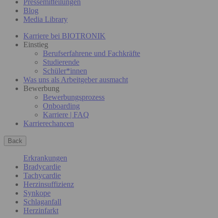
Pressemitteilungen
Blog
Media Library
Karriere bei BIOTRONIK
Einstieg
Berufserfahrene und Fachkräfte
Studierende
Schüler*innen
Was uns als Arbeitgeber ausmacht
Bewerbung
Bewerbungsprozess
Onboarding
Karriere | FAQ
Karrierechancen
Back
Erkrankungen
Bradycardie
Tachycardie
Herzinsuffizienz
Synkope
Schlaganfall
Herzinfarkt