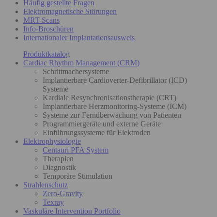
Häufig gestellte Fragen
Elektromagnetische Störungen
MRT-Scans
Info-Broschüren
Internationaler Implantationsausweis
Produktkatalog
Cardiac Rhythm Management (CRM)
Schrittmachersysteme
Implantierbare Cardioverter-Defibrillator (ICD)
Systeme
Kardiale Resynchronisationstherapie (CRT)
Implantierbare Herzmonitoring-Systeme (ICM)
Systeme zur Fernüberwachung von Patienten
Programmiergeräte und externe Geräte
Einführungssysteme für Elektroden
Elektrophysiologie
Centauri PFA System
Therapien
Diagnostik
Temporäre Stimulation
Strahlenschutz
Zero-Gravity
Texray
Vaskuläre Intervention Portfolio