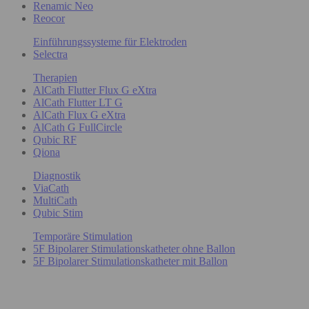
Renamic Neo
Reocor
Einführungssysteme für Elektroden
Selectra
Therapien
AlCath Flutter Flux G eXtra
AlCath Flutter LT G
AlCath Flux G eXtra
AlCath G FullCircle
Qubic RF
Qiona
Diagnostik
ViaCath
MultiCath
Qubic Stim
Temporäre Stimulation
5F Bipolarer Stimulationskatheter ohne Ballon
5F Bipolarer Stimulationskatheter mit Ballon