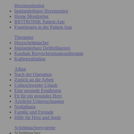
Herzmonitoring
Implantierbarer Herzmonitor
Home Monitoring
BIOTRONIK Patient App
Fragebogen in der Patient App
Therapien
Herzschrittmacher
Implantierbare Defibrillatoren
Kardiale Resynchronisationstherapie
Katheterablation
Alltag
Nach der Operation
Zurück an die Arbeit
Unbeschwerter Urlaub
Eine gesunde Ernährung
Fit für ein gesundes Herz
Ärztliche Untersuchungen
Notfallpass
Familie und Freunde
Hilfe für Herz und Seele
Schrittmachersysteme
Schrittmacher