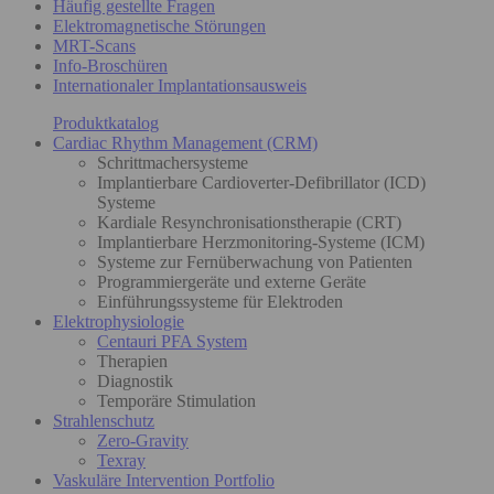
Häufig gestellte Fragen
Elektromagnetische Störungen
MRT-Scans
Info-Broschüren
Internationaler Implantationsausweis
Produktkatalog
Cardiac Rhythm Management (CRM)
Schrittmachersysteme
Implantierbare Cardioverter-Defibrillator (ICD)
Systeme
Kardiale Resynchronisationstherapie (CRT)
Implantierbare Herzmonitoring-Systeme (ICM)
Systeme zur Fernüberwachung von Patienten
Programmiergeräte und externe Geräte
Einführungssysteme für Elektroden
Elektrophysiologie
Centauri PFA System
Therapien
Diagnostik
Temporäre Stimulation
Strahlenschutz
Zero-Gravity
Texray
Vaskuläre Intervention Portfolio