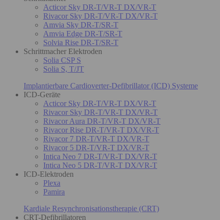
Acticor Sky DR-T/VR-T DX/VR-T
Rivacor Sky DR-T/VR-T DX/VR-T
Amvia Sky DR-T/SR-T
Amvia Edge DR-T/SR-T
Solvia Rise DR-T/SR-T
Schrittmacher Elektroden
Solia CSP S
Solia S, T/JT
Implantierbare Cardioverter-Defibrillator (ICD) Systeme
ICD-Geräte
Acticor Sky DR-T/VR-T DX/VR-T
Rivacor Sky DR-T/VR-T DX/VR-T
Rivacor Aura DR-T/VR-T DX/VR-T
Rivacor Rise DR-T/VR-T DX/VR-T
Rivacor 7 DR-T/VR-T DX/VR-T
Rivacor 5 DR-T/VR-T DX/VR-T
Intica Neo 7 DR-T/VR-T DX/VR-T
Intica Neo 5 DR-T/VR-T DX/VR-T
ICD-Elektroden
Plexa
Pamira
Kardiale Resynchronisationstherapie (CRT)
CRT-Defibrillatoren