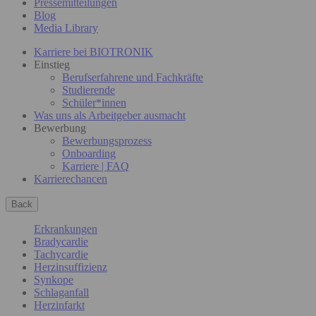
Pressemitteilungen
Blog
Media Library
Karriere bei BIOTRONIK
Einstieg
Berufserfahrene und Fachkräfte
Studierende
Schüler*innen
Was uns als Arbeitgeber ausmacht
Bewerbung
Bewerbungsprozess
Onboarding
Karriere | FAQ
Karrierechancen
Back
Erkrankungen
Bradycardie
Tachycardie
Herzinsuffizienz
Synkope
Schlaganfall
Herzinfarkt