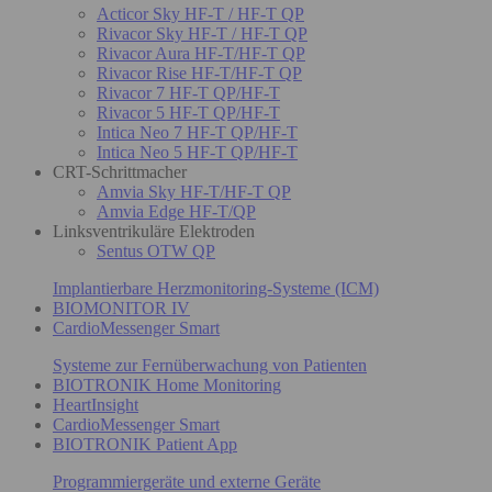
Acticor Sky HF-T / HF-T QP
Rivacor Sky HF-T / HF-T QP
Rivacor Aura HF-T/HF-T QP
Rivacor Rise HF-T/HF-T QP
Rivacor 7 HF-T QP/HF-T
Rivacor 5 HF-T QP/HF-T
Intica Neo 7 HF-T QP/HF-T
Intica Neo 5 HF-T QP/HF-T
CRT-Schrittmacher
Amvia Sky HF-T/HF-T QP
Amvia Edge HF-T/QP
Linksventrikuläre Elektroden
Sentus OTW QP
Implantierbare Herzmonitoring-Systeme (ICM)
BIOMONITOR IV
CardioMessenger Smart
Systeme zur Fernüberwachung von Patienten
BIOTRONIK Home Monitoring
HeartInsight
CardioMessenger Smart
BIOTRONIK Patient App
Programmiergeräte und externe Geräte