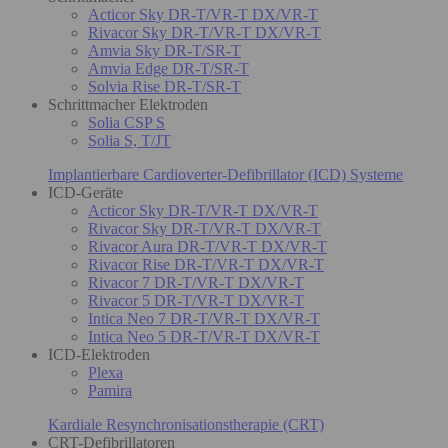
Acticor Sky DR-T/VR-T DX/VR-T
Rivacor Sky DR-T/VR-T DX/VR-T
Amvia Sky DR-T/SR-T
Amvia Edge DR-T/SR-T
Solvia Rise DR-T/SR-T
Schrittmacher Elektroden
Solia CSP S
Solia S, T/JT
Implantierbare Cardioverter-Defibrillator (ICD) Systeme
ICD-Geräte
Acticor Sky DR-T/VR-T DX/VR-T
Rivacor Sky DR-T/VR-T DX/VR-T
Rivacor Aura DR-T/VR-T DX/VR-T
Rivacor Rise DR-T/VR-T DX/VR-T
Rivacor 7 DR-T/VR-T DX/VR-T
Rivacor 5 DR-T/VR-T DX/VR-T
Intica Neo 7 DR-T/VR-T DX/VR-T
Intica Neo 5 DR-T/VR-T DX/VR-T
ICD-Elektroden
Plexa
Pamira
Kardiale Resynchronisationstherapie (CRT)
CRT-Defibrillatoren