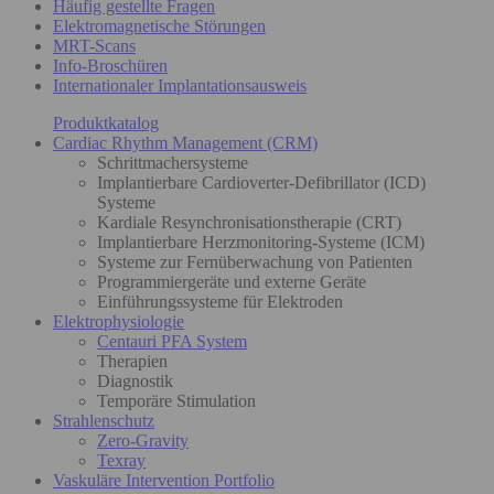
Häufig gestellte Fragen
Elektromagnetische Störungen
MRT-Scans
Info-Broschüren
Internationaler Implantationsausweis
Produktkatalog
Cardiac Rhythm Management (CRM)
Schrittmachersysteme
Implantierbare Cardioverter-Defibrillator (ICD)
Systeme
Kardiale Resynchronisationstherapie (CRT)
Implantierbare Herzmonitoring-Systeme (ICM)
Systeme zur Fernüberwachung von Patienten
Programmiergeräte und externe Geräte
Einführungssysteme für Elektroden
Elektrophysiologie
Centauri PFA System
Therapien
Diagnostik
Temporäre Stimulation
Strahlenschutz
Zero-Gravity
Texray
Vaskuläre Intervention Portfolio