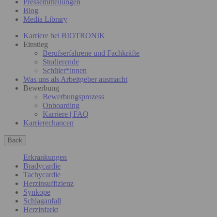
Pressemitteilungen
Blog
Media Library
Karriere bei BIOTRONIK
Einstieg
Berufserfahrene und Fachkräfte
Studierende
Schüler*innen
Was uns als Arbeitgeber ausmacht
Bewerbung
Bewerbungsprozess
Onboarding
Karriere | FAQ
Karrierechancen
Back
Erkrankungen
Bradycardie
Tachycardie
Herzinsuffizienz
Synkope
Schlaganfall
Herzinfarkt