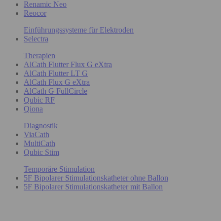
Renamic Neo
Reocor
Einführungssysteme für Elektroden
Selectra
Therapien
AlCath Flutter Flux G eXtra
AlCath Flutter LT G
AlCath Flux G eXtra
AlCath G FullCircle
Qubic RF
Qiona
Diagnostik
ViaCath
MultiCath
Qubic Stim
Temporäre Stimulation
5F Bipolarer Stimulationskatheter ohne Ballon
5F Bipolarer Stimulationskatheter mit Ballon