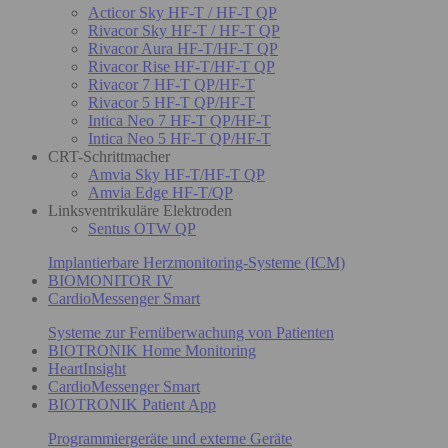
Acticor Sky HF-T / HF-T QP
Rivacor Sky HF-T / HF-T QP
Rivacor Aura HF-T/HF-T QP
Rivacor Rise HF-T/HF-T QP
Rivacor 7 HF-T QP/HF-T
Rivacor 5 HF-T QP/HF-T
Intica Neo 7 HF-T QP/HF-T
Intica Neo 5 HF-T QP/HF-T
CRT-Schrittmacher
Amvia Sky HF-T/HF-T QP
Amvia Edge HF-T/QP
Linksventrikuläre Elektroden
Sentus OTW QP
Implantierbare Herzmonitoring-Systeme (ICM)
BIOMONITOR IV
CardioMessenger Smart
Systeme zur Fernüberwachung von Patienten
BIOTRONIK Home Monitoring
HeartInsight
CardioMessenger Smart
BIOTRONIK Patient App
Programmiergeräte und externe Geräte