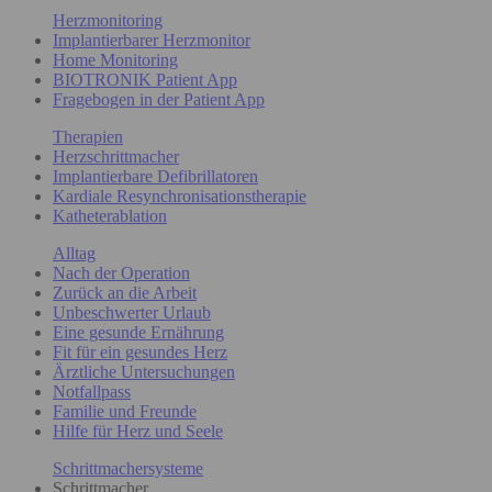
Herzmonitoring
Implantierbarer Herzmonitor
Home Monitoring
BIOTRONIK Patient App
Fragebogen in der Patient App
Therapien
Herzschrittmacher
Implantierbare Defibrillatoren
Kardiale Resynchronisationstherapie
Katheterablation
Alltag
Nach der Operation
Zurück an die Arbeit
Unbeschwerter Urlaub
Eine gesunde Ernährung
Fit für ein gesundes Herz
Ärztliche Untersuchungen
Notfallpass
Familie und Freunde
Hilfe für Herz und Seele
Schrittmachersysteme
Schrittmacher