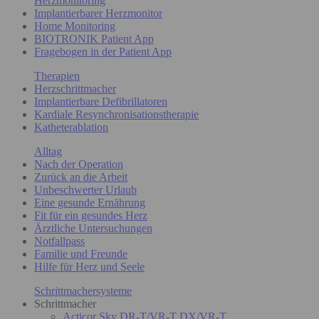
Herzmonitoring
Implantierbarer Herzmonitor
Home Monitoring
BIOTRONIK Patient App
Fragebogen in der Patient App
Therapien
Herzschrittmacher
Implantierbare Defibrillatoren
Kardiale Resynchronisationstherapie
Katheterablation
Alltag
Nach der Operation
Zurück an die Arbeit
Unbeschwerter Urlaub
Eine gesunde Ernährung
Fit für ein gesundes Herz
Ärztliche Untersuchungen
Notfallpass
Familie und Freunde
Hilfe für Herz und Seele
Schrittmachersysteme
Schrittmacher
Acticor Sky DR-T/VR-T DX/VR-T