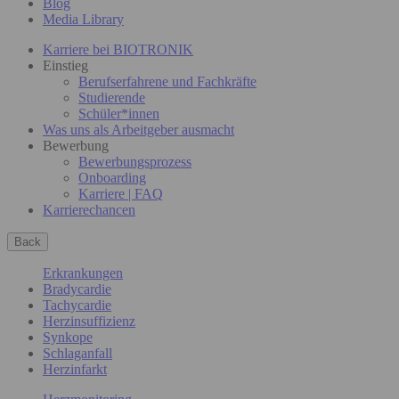
Blog
Media Library
Karriere bei BIOTRONIK
Einstieg
Berufserfahrene und Fachkräfte
Studierende
Schüler*innen
Was uns als Arbeitgeber ausmacht
Bewerbung
Bewerbungsprozess
Onboarding
Karriere | FAQ
Karrierechancen
Back
Erkrankungen
Bradycardie
Tachycardie
Herzinsuffizienz
Synkope
Schlaganfall
Herzinfarkt