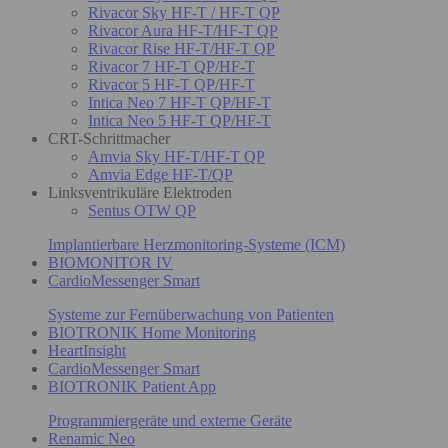
Rivacor Sky HF-T / HF-T QP
Rivacor Aura HF-T/HF-T QP
Rivacor Rise HF-T/HF-T QP
Rivacor 7 HF-T QP/HF-T
Rivacor 5 HF-T QP/HF-T
Intica Neo 7 HF-T QP/HF-T
Intica Neo 5 HF-T QP/HF-T
CRT-Schrittmacher
Amvia Sky HF-T/HF-T QP
Amvia Edge HF-T/QP
Linksventrikuläre Elektroden
Sentus OTW QP
Implantierbare Herzmonitoring-Systeme (ICM)
BIOMONITOR IV
CardioMessenger Smart
Systeme zur Fernüberwachung von Patienten
BIOTRONIK Home Monitoring
HeartInsight
CardioMessenger Smart
BIOTRONIK Patient App
Programmiergeräte und externe Geräte
Renamic Neo