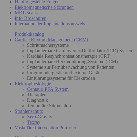
Häufig gestellte Fragen
Elektromagnetische Störungen
MRT-Scans
Info-Broschüren
Internationaler Implantationsausweis
Produktkatalog
Cardiac Rhythm Management (CRM)
Schrittmachersysteme
Implantierbare Cardioverter-Defibrillator (ICD) Systeme
Kardiale Resynchronisationstherapie (CRT)
Implantierbare Herzmonitoring-Systeme (ICM)
Systeme zur Fernüberwachung von Patienten
Programmiergeräte und externe Geräte
Einführungssysteme für Elektroden
Elektrophysiologie
Centauri PFA System
Therapien
Diagnostik
Temporäre Stimulation
Strahlenschutz
Zero-Gravity
Texray
Vaskuläre Intervention Portfolio