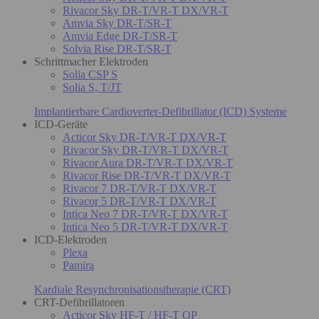
Rivacor Sky DR-T/VR-T DX/VR-T
Amvia Sky DR-T/SR-T
Amvia Edge DR-T/SR-T
Solvia Rise DR-T/SR-T
Schrittmacher Elektroden
Solia CSP S
Solia S, T/JT
Implantierbare Cardioverter-Defibrillator (ICD) Systeme
ICD-Geräte
Acticor Sky DR-T/VR-T DX/VR-T
Rivacor Sky DR-T/VR-T DX/VR-T
Rivacor Aura DR-T/VR-T DX/VR-T
Rivacor Rise DR-T/VR-T DX/VR-T
Rivacor 7 DR-T/VR-T DX/VR-T
Rivacor 5 DR-T/VR-T DX/VR-T
Intica Neo 7 DR-T/VR-T DX/VR-T
Intica Neo 5 DR-T/VR-T DX/VR-T
ICD-Elektroden
Plexa
Pamira
Kardiale Resynchronisationstherapie (CRT)
CRT-Defibrillatoren
Acticor Sky HF-T / HF-T QP