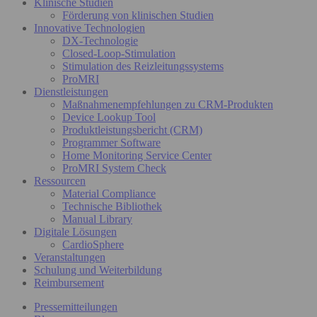
Klinische Studien
Förderung von klinischen Studien
Innovative Technologien
DX-Technologie
Closed-Loop-Stimulation
Stimulation des Reizleitungssystems
ProMRI
Dienstleistungen
Maßnahmenempfehlungen zu CRM-Produkten
Device Lookup Tool
Produktleistungsbericht (CRM)
Programmer Software
Home Monitoring Service Center
ProMRI System Check
Ressourcen
Material Compliance
Technische Bibliothek
Manual Library
Digitale Lösungen
CardioSphere
Veranstaltungen
Schulung und Weiterbildung
Reimbursement
Pressemitteilungen