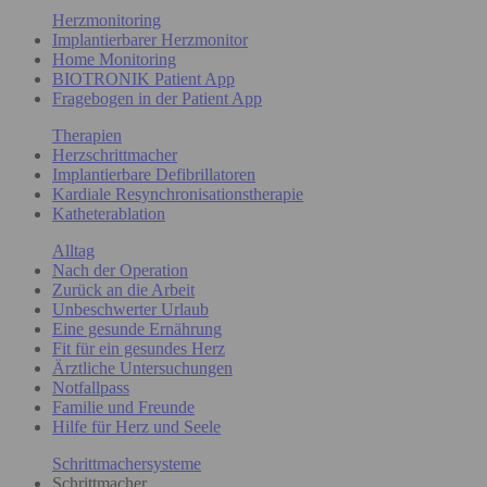
Herzmonitoring
Implantierbarer Herzmonitor
Home Monitoring
BIOTRONIK Patient App
Fragebogen in der Patient App
Therapien
Herzschrittmacher
Implantierbare Defibrillatoren
Kardiale Resynchronisationstherapie
Katheterablation
Alltag
Nach der Operation
Zurück an die Arbeit
Unbeschwerter Urlaub
Eine gesunde Ernährung
Fit für ein gesundes Herz
Ärztliche Untersuchungen
Notfallpass
Familie und Freunde
Hilfe für Herz und Seele
Schrittmachersysteme
Schrittmacher