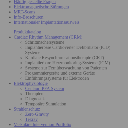
Häufig gestellte Fragen
Elektromagnetische Störungen
MRT-Scans
Info-Broschüren
Internationaler Implantationsausweis
Produktkatalog
Cardiac Rhythm Management (CRM)
Schrittmachersysteme
Implantierbare Cardioverter-Defibrillator (ICD)
Systeme
Kardiale Resynchronisationstherapie (CRT)
Implantierbare Herzmonitoring-Systeme (ICM)
Systeme zur Fernüberwachung von Patienten
Programmiergeräte und externe Geräte
Einführungssysteme für Elektroden
Elektrophysiologie
Centauri PFA System
Therapien
Diagnostik
Temporäre Stimulation
Strahlenschutz
Zero-Gravity
Texray
Vaskuläre Intervention Portfolio