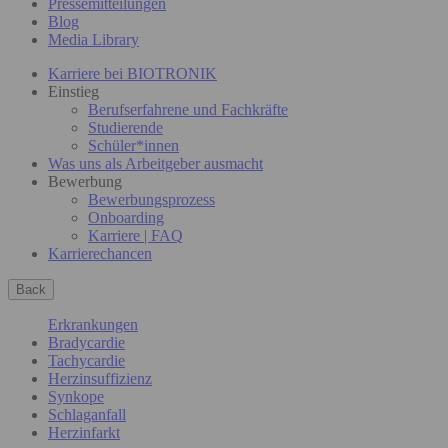
Pressemitteilungen
Blog
Media Library
Karriere bei BIOTRONIK
Einstieg
Berufserfahrene und Fachkräfte
Studierende
Schüler*innen
Was uns als Arbeitgeber ausmacht
Bewerbung
Bewerbungsprozess
Onboarding
Karriere | FAQ
Karrierechancen
Back
Erkrankungen
Bradycardie
Tachycardie
Herzinsuffizienz
Synkope
Schlaganfall
Herzinfarkt