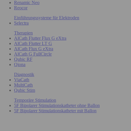
Renamic Neo
Reocor
Einführungssysteme für Elektroden
Selectra
Therapien
AlCath Flutter Flux G eXtra
AlCath Flutter LT G
AlCath Flux G eXtra
AlCath G FullCircle
Qubic RF
Qiona
Diagnostik
ViaCath
MultiCath
Qubic Stim
Temporäre Stimulation
5F Bipolarer Stimulationskatheter ohne Ballon
5F Bipolarer Stimulationskatheter mit Ballon