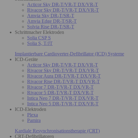
Acticor Sky DR-T/VR-T DX/VR-T
Rivacor Sky DR-T/VR-T DX/VR-T
Amvia Sky DR-T/SR-T
Amvia Edge DR-T/SR-T
Solvia Rise DR-T/SR-T
Schrittmacher Elektroden
Solia CSP S
Solia S, T/JT
Implantierbare Cardioverter-Defibrillator (ICD) Systeme
ICD-Geräte
Acticor Sky DR-T/VR-T DX/VR-T
Rivacor Sky DR-T/VR-T DX/VR-T
Rivacor Aura DR-T/VR-T DX/VR-T
Rivacor Rise DR-T/VR-T DX/VR-T
Rivacor 7 DR-T/VR-T DX/VR-T
Rivacor 5 DR-T/VR-T DX/VR-T
Intica Neo 7 DR-T/VR-T DX/VR-T
Intica Neo 5 DR-T/VR-T DX/VR-T
ICD-Elektroden
Plexa
Pamira
Kardiale Resynchronisationstherapie (CRT)
CRT-Defibrillatoren