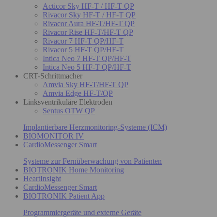
Acticor Sky HF-T / HF-T QP
Rivacor Sky HF-T / HF-T QP
Rivacor Aura HF-T/HF-T QP
Rivacor Rise HF-T/HF-T QP
Rivacor 7 HF-T QP/HF-T
Rivacor 5 HF-T QP/HF-T
Intica Neo 7 HF-T QP/HF-T
Intica Neo 5 HF-T QP/HF-T
CRT-Schrittmacher
Amvia Sky HF-T/HF-T QP
Amvia Edge HF-T/QP
Linksventrikuläre Elektroden
Sentus OTW QP
Implantierbare Herzmonitoring-Systeme (ICM)
BIOMONITOR IV
CardioMessenger Smart
Systeme zur Fernüberwachung von Patienten
BIOTRONIK Home Monitoring
HeartInsight
CardioMessenger Smart
BIOTRONIK Patient App
Programmiergeräte und externe Geräte