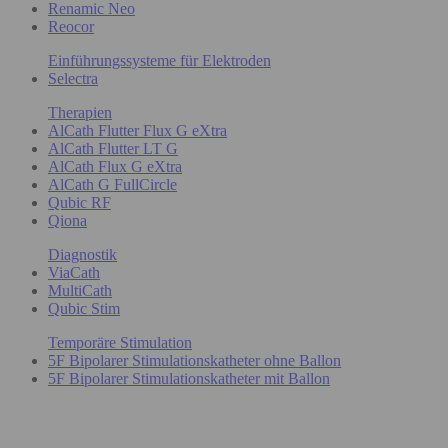
Renamic Neo
Reocor
Einführungssysteme für Elektroden
Selectra
Therapien
AlCath Flutter Flux G eXtra
AlCath Flutter LT G
AlCath Flux G eXtra
AlCath G FullCircle
Qubic RF
Qiona
Diagnostik
ViaCath
MultiCath
Qubic Stim
Temporäre Stimulation
5F Bipolarer Stimulationskatheter ohne Ballon
5F Bipolarer Stimulationskatheter mit Ballon