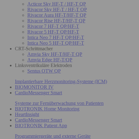
Acticor Sky HF-T / HF-T QP
Rivacor Sky HF-T / HF-T QP
Rivacor Aura HF-T/HF-T QP
Rivacor Rise HF-T/HF-T QP
Rivacor 7 HF-T QP/HF-T
Rivacor 5 HF-T QP/HF-T
Intica Neo 7 HF-T QP/HF-T
Intica Neo 5 HF-T QP/HF-T
CRT-Schrittmacher
Amvia Sky HF-T/HF-T QP
Amvia Edge HF-T/QP
Linksventrikuläre Elektroden
Sentus OTW QP
Implantierbare Herzmonitoring-Systeme (ICM)
BIOMONITOR IV
CardioMessenger Smart
Systeme zur Fernüberwachung von Patienten
BIOTRONIK Home Monitoring
HeartInsight
CardioMessenger Smart
BIOTRONIK Patient App
Programmiergeräte und externe Geräte