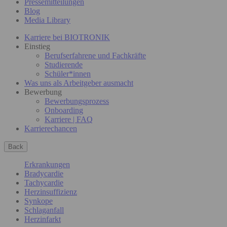
Pressemitteilungen
Blog
Media Library
Karriere bei BIOTRONIK
Einstieg
Berufserfahrene und Fachkräfte
Studierende
Schüler*innen
Was uns als Arbeitgeber ausmacht
Bewerbung
Bewerbungsprozess
Onboarding
Karriere | FAQ
Karrierechancen
Back
Erkrankungen
Bradycardie
Tachycardie
Herzinsuffizienz
Synkope
Schlaganfall
Herzinfarkt