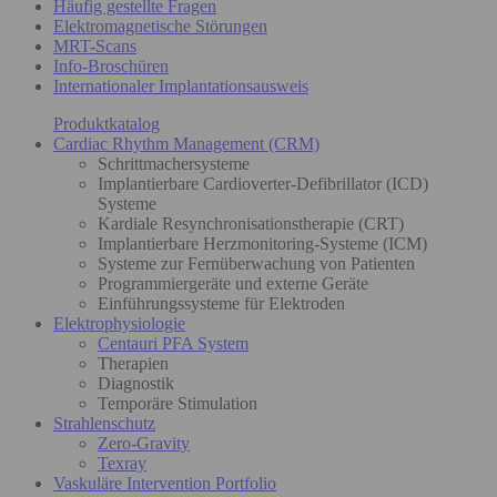
Häufig gestellte Fragen
Elektromagnetische Störungen
MRT-Scans
Info-Broschüren
Internationaler Implantationsausweis
Produktkatalog
Cardiac Rhythm Management (CRM)
Schrittmachersysteme
Implantierbare Cardioverter-Defibrillator (ICD)
Systeme
Kardiale Resynchronisationstherapie (CRT)
Implantierbare Herzmonitoring-Systeme (ICM)
Systeme zur Fernüberwachung von Patienten
Programmiergeräte und externe Geräte
Einführungssysteme für Elektroden
Elektrophysiologie
Centauri PFA System
Therapien
Diagnostik
Temporäre Stimulation
Strahlenschutz
Zero-Gravity
Texray
Vaskuläre Intervention Portfolio