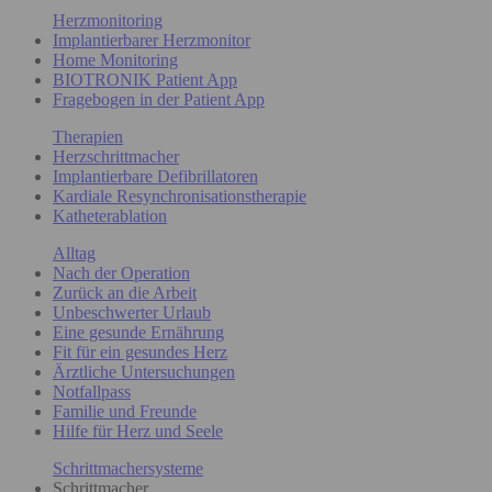
Herzmonitoring
Implantierbarer Herzmonitor
Home Monitoring
BIOTRONIK Patient App
Fragebogen in der Patient App
Therapien
Herzschrittmacher
Implantierbare Defibrillatoren
Kardiale Resynchronisationstherapie
Katheterablation
Alltag
Nach der Operation
Zurück an die Arbeit
Unbeschwerter Urlaub
Eine gesunde Ernährung
Fit für ein gesundes Herz
Ärztliche Untersuchungen
Notfallpass
Familie und Freunde
Hilfe für Herz und Seele
Schrittmachersysteme
Schrittmacher