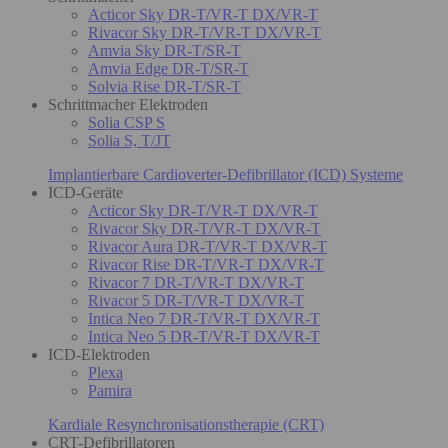
Acticor Sky DR-T/VR-T DX/VR-T
Rivacor Sky DR-T/VR-T DX/VR-T
Amvia Sky DR-T/SR-T
Amvia Edge DR-T/SR-T
Solvia Rise DR-T/SR-T
Schrittmacher Elektroden
Solia CSP S
Solia S, T/JT
Implantierbare Cardioverter-Defibrillator (ICD) Systeme
ICD-Geräte
Acticor Sky DR-T/VR-T DX/VR-T
Rivacor Sky DR-T/VR-T DX/VR-T
Rivacor Aura DR-T/VR-T DX/VR-T
Rivacor Rise DR-T/VR-T DX/VR-T
Rivacor 7 DR-T/VR-T DX/VR-T
Rivacor 5 DR-T/VR-T DX/VR-T
Intica Neo 7 DR-T/VR-T DX/VR-T
Intica Neo 5 DR-T/VR-T DX/VR-T
ICD-Elektroden
Plexa
Pamira
Kardiale Resynchronisationstherapie (CRT)
CRT-Defibrillatoren