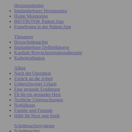
Herzmonitoring
Implantierbarer Herzmonitor
Home Monitoring
BIOTRONIK Patient App
Fragebogen in der Patient App
Therapien
Herzschrittmacher
Implantierbare Defibrillatoren
Kardiale Resynchronisationstherapie
Katheterablation
Alltag
Nach der Operation
Zurück an die Arbeit
Unbeschwerter Urlaub
Eine gesunde Ernährung
Fit für ein gesundes Herz
Ärztliche Untersuchungen
Notfallpass
Familie und Freunde
Hilfe für Herz und Seele
Schrittmachersysteme
Schrittmacher