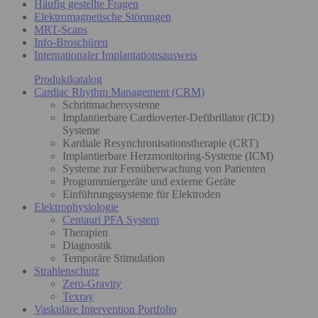
Häufig gestellte Fragen
Elektromagnetische Störungen
MRT-Scans
Info-Broschüren
Internationaler Implantationsausweis
Produktkatalog
Cardiac Rhythm Management (CRM)
Schrittmachersysteme
Implantierbare Cardioverter-Defibrillator (ICD)
Systeme
Kardiale Resynchronisationstherapie (CRT)
Implantierbare Herzmonitoring-Systeme (ICM)
Systeme zur Fernüberwachung von Patienten
Programmiergeräte und externe Geräte
Einführungssysteme für Elektroden
Elektrophysiologie
Centauri PFA System
Therapien
Diagnostik
Temporäre Stimulation
Strahlenschutz
Zero-Gravity
Texray
Vaskuläre Intervention Portfolio