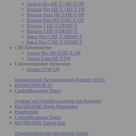
Acticor Sky HF-T / HF-T QP
Rivacor Sky HF-T / HF-T QP
Rivacor Aura HF-T/HF-T QP
Rivacor Rise HF-T/HF-T QP
Rivacor 7 HF-T QP/HF-T
Rivacor 5 HF-T QP/HF-T
Intica Neo 7 HF-T QP/HF-T
Intica Neo 5 HF-T QP/HF-T
CRT-Schrittmacher
Amvia Sky HF-T/HF-T QP
Amvia Edge HF-T/QP
Linksventrikuläre Elektroden
Sentus OTW QP
Implantierbare Herzmonitoring-Systeme (ICM)
BIOMONITOR IV
CardioMessenger Smart
Systeme zur Fernüberwachung von Patienten
BIOTRONIK Home Monitoring
HeartInsight
CardioMessenger Smart
BIOTRONIK Patient App
Programmiergeräte und externe Geräte