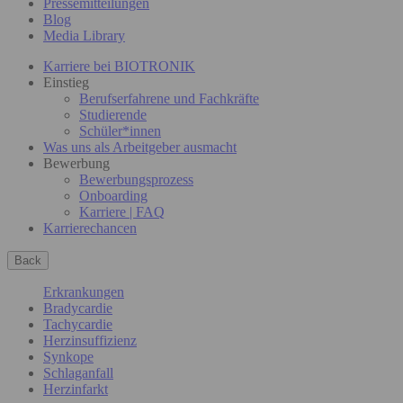
Pressemitteilungen
Blog
Media Library
Karriere bei BIOTRONIK
Einstieg
Berufserfahrene und Fachkräfte
Studierende
Schüler*innen
Was uns als Arbeitgeber ausmacht
Bewerbung
Bewerbungsprozess
Onboarding
Karriere | FAQ
Karrierechancen
Back
Erkrankungen
Bradycardie
Tachycardie
Herzinsuffizienz
Synkope
Schlaganfall
Herzinfarkt