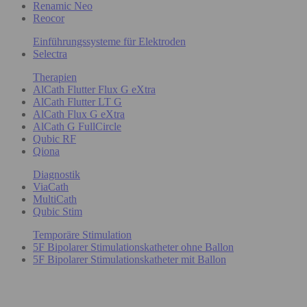
Renamic Neo
Reocor
Einführungssysteme für Elektroden
Selectra
Therapien
AlCath Flutter Flux G eXtra
AlCath Flutter LT G
AlCath Flux G eXtra
AlCath G FullCircle
Qubic RF
Qiona
Diagnostik
ViaCath
MultiCath
Qubic Stim
Temporäre Stimulation
5F Bipolarer Stimulationskatheter ohne Ballon
5F Bipolarer Stimulationskatheter mit Ballon