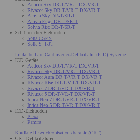
Acticor Sky DR-T/VR-T DX/VR-T
Rivacor Sky DR-T/VR-T DX/VR-T
Amvia Sky DR-T/SR-T
Amvia Edge DR-T/SR-T
Solvia Rise DR-T/SR-T
Schrittmacher Elektroden
Solia CSP S
Solia S, T/JT
Implantierbare Cardioverter-Defibrillator (ICD) Systeme
ICD-Geräte
Acticor Sky DR-T/VR-T DX/VR-T
Rivacor Sky DR-T/VR-T DX/VR-T
Rivacor Aura DR-T/VR-T DX/VR-T
Rivacor Rise DR-T/VR-T DX/VR-T
Rivacor 7 DR-T/VR-T DX/VR-T
Rivacor 5 DR-T/VR-T DX/VR-T
Intica Neo 7 DR-T/VR-T DX/VR-T
Intica Neo 5 DR-T/VR-T DX/VR-T
ICD-Elektroden
Plexa
Pamira
Kardiale Resynchronisationstherapie (CRT)
CRT-Defibrillatoren