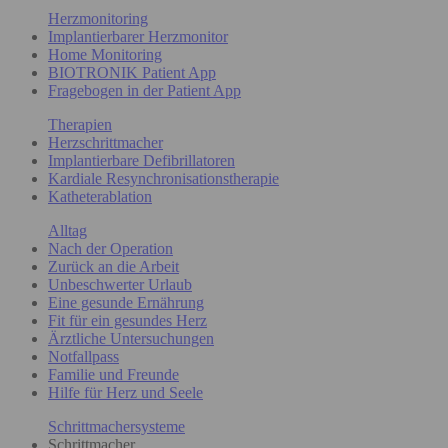
Herzmonitoring
Implantierbarer Herzmonitor
Home Monitoring
BIOTRONIK Patient App
Fragebogen in der Patient App
Therapien
Herzschrittmacher
Implantierbare Defibrillatoren
Kardiale Resynchronisationstherapie
Katheterablation
Alltag
Nach der Operation
Zurück an die Arbeit
Unbeschwerter Urlaub
Eine gesunde Ernährung
Fit für ein gesundes Herz
Ärztliche Untersuchungen
Notfallpass
Familie und Freunde
Hilfe für Herz und Seele
Schrittmachersysteme
Schrittmacher