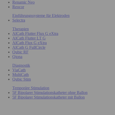
Renamic Neo
Reocor
Einführungssysteme für Elektroden
Selectra
Therapien
AlCath Flutter Flux G eXtra
AlCath Flutter LT G
AlCath Flux G eXtra
AlCath G FullCircle
Qubic RF
Qiona
Diagnostik
ViaCath
MultiCath
Qubic Stim
Temporäre Stimulation
5F Bipolarer Stimulationskatheter ohne Ballon
5F Bipolarer Stimulationskatheter mit Ballon