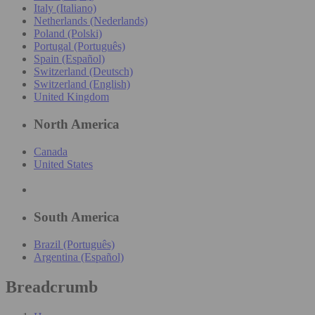
Italy (Italiano)
Netherlands (Nederlands)
Poland (Polski)
Portugal (Português)
Spain (Español)
Switzerland (Deutsch)
Switzerland (English)
United Kingdom
North America
Canada
United States
South America
Brazil (Português)
Argentina (Español)
Breadcrumb