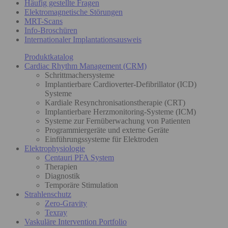
Häufig gestellte Fragen
Elektromagnetische Störungen
MRT-Scans
Info-Broschüren
Internationaler Implantationsausweis
Produktkatalog
Cardiac Rhythm Management (CRM)
Schrittmachersysteme
Implantierbare Cardioverter-Defibrillator (ICD)
Systeme
Kardiale Resynchronisationstherapie (CRT)
Implantierbare Herzmonitoring-Systeme (ICM)
Systeme zur Fernüberwachung von Patienten
Programmiergeräte und externe Geräte
Einführungssysteme für Elektroden
Elektrophysiologie
Centauri PFA System
Therapien
Diagnostik
Temporäre Stimulation
Strahlenschutz
Zero-Gravity
Texray
Vaskuläre Intervention Portfolio