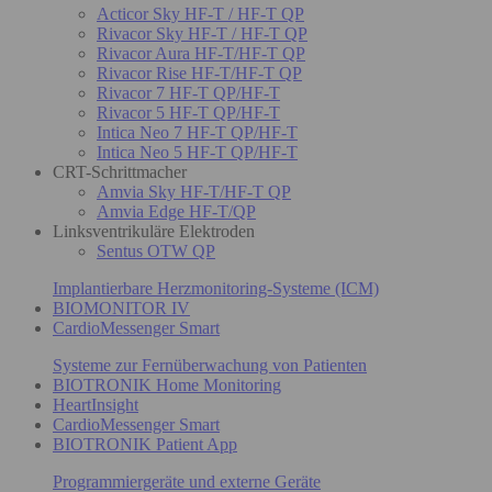
Acticor Sky HF-T / HF-T QP
Rivacor Sky HF-T / HF-T QP
Rivacor Aura HF-T/HF-T QP
Rivacor Rise HF-T/HF-T QP
Rivacor 7 HF-T QP/HF-T
Rivacor 5 HF-T QP/HF-T
Intica Neo 7 HF-T QP/HF-T
Intica Neo 5 HF-T QP/HF-T
CRT-Schrittmacher
Amvia Sky HF-T/HF-T QP
Amvia Edge HF-T/QP
Linksventrikuläre Elektroden
Sentus OTW QP
Implantierbare Herzmonitoring-Systeme (ICM)
BIOMONITOR IV
CardioMessenger Smart
Systeme zur Fernüberwachung von Patienten
BIOTRONIK Home Monitoring
HeartInsight
CardioMessenger Smart
BIOTRONIK Patient App
Programmiergeräte und externe Geräte