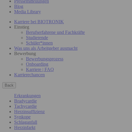
Pressemitteilungen
Blog
Media Library
Karriere bei BIOTRONIK
Einstieg
Berufserfahrene und Fachkräfte
Studierende
Schüler*innen
Was uns als Arbeitgeber ausmacht
Bewerbung
Bewerbungsprozess
Onboarding
Karriere | FAQ
Karrierechancen
Back
Erkrankungen
Bradycardie
Tachycardie
Herzinsuffizienz
Synkope
Schlaganfall
Herzinfarkt