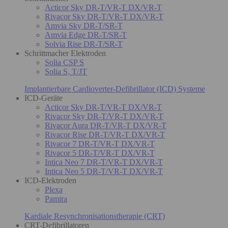
Acticor Sky DR-T/VR-T DX/VR-T
Rivacor Sky DR-T/VR-T DX/VR-T
Amvia Sky DR-T/SR-T
Amvia Edge DR-T/SR-T
Solvia Rise DR-T/SR-T
Schrittmacher Elektroden
Solia CSP S
Solia S, T/JT
Implantierbare Cardioverter-Defibrillator (ICD) Systeme
ICD-Geräte
Acticor Sky DR-T/VR-T DX/VR-T
Rivacor Sky DR-T/VR-T DX/VR-T
Rivacor Aura DR-T/VR-T DX/VR-T
Rivacor Rise DR-T/VR-T DX/VR-T
Rivacor 7 DR-T/VR-T DX/VR-T
Rivacor 5 DR-T/VR-T DX/VR-T
Intica Neo 7 DR-T/VR-T DX/VR-T
Intica Neo 5 DR-T/VR-T DX/VR-T
ICD-Elektroden
Plexa
Pamira
Kardiale Resynchronisationstherapie (CRT)
CRT-Defibrillatoren