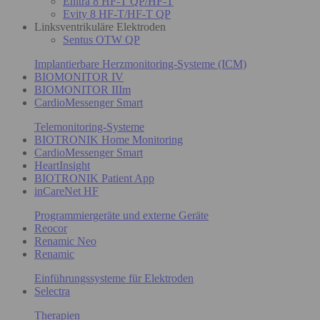
Enitra 8 HF-T QP/HF-T
Evity 8 HF-T/HF-T QP
Linksventrikuläre Elektroden
Sentus OTW QP
Implantierbare Herzmonitoring-Systeme (ICM)
BIOMONITOR IV
BIOMONITOR IIIm
CardioMessenger Smart
Telemonitoring-Systeme
BIOTRONIK Home Monitoring
CardioMessenger Smart
HeartInsight
BIOTRONIK Patient App
inCareNet HF
Programmiergeräte und externe Geräte
Reocor
Renamic Neo
Renamic
Einführungssysteme für Elektroden
Selectra
Therapien