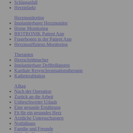
Schlaganfall
Herzinfarkt
Herzmonitoring
Implantierbarer Herzmonitor
Home Monitoring
BIOTRONIK Patient App
Fragebogen in der Patient App
Herzinsuffizienz-Monitoring
Therapien
Herzschrittmacher
Implantierbare Defibrillatoren
Kardiale Resynchronisationstherapie
Katheterablation
Alltag
Nach der Operation
Zurück an die Arbeit
Unbeschwerter Urlaub
Eine gesunde Ernährung
Fit für ein gesundes Herz
Ärztliche Untersuchungen
Notfallpass
Familie und Freunde