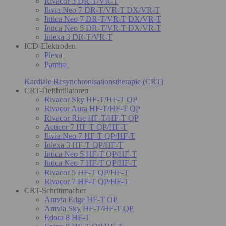
Rivacor 3 DR-T/VR-T
Ilivia Neo 7 DR-T/VR-T DX/VR-T
Intica Neo 7 DR-T/VR-T DX/VR-T
Intica Neo 5 DR-T/VR-T DX/VR-T
Inlexa 3 DR-T/VR-T
ICD-Elektroden
Plexa
Pamira
Kardiale Resynchronisationstherapie (CRT)
CRT-Defibrillatoren
Rivacor Sky HF-T/HF-T QP
Rivacor Aura HF-T/HF-T QP
Rivacor Rise HF-T/HF-T QP
Acticor 7 HF-T QP/HF-T
Ilivia Neo 7 HF-T QP/HF-T
Inlexa 3 HF-T QP/HF-T
Intica Neo 5 HF-T QP/HF-T
Intica Neo 7 HF-T QP/HF-T
Rivacor 5 HF-T QP/HF-T
Rivacor 7 HF-T QP/HF-T
CRT-Schrittmacher
Amvia Edge HF-T QP
Amvia Sky HF-T/HF-T QP
Edora 8 HF-T