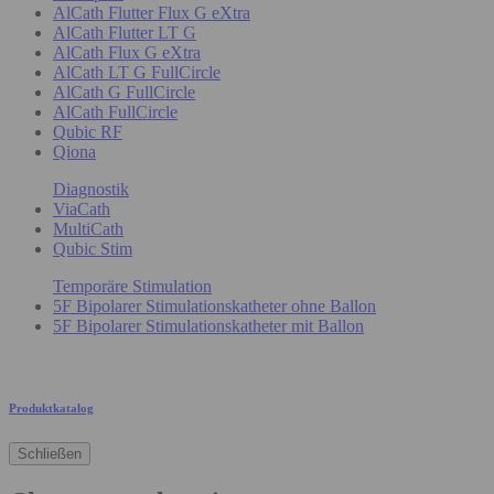
AlCath Flutter Flux G eXtra
AlCath Flutter LT G
AlCath Flux G eXtra
AlCath LT G FullCircle
AlCath G FullCircle
AlCath FullCircle
Qubic RF
Qiona
Diagnostik
ViaCath
MultiCath
Qubic Stim
Temporäre Stimulation
5F Bipolarer Stimulationskatheter ohne Ballon
5F Bipolarer Stimulationskatheter mit Ballon
Produktkatalog
Schließen