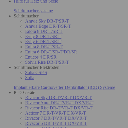
Hilfe für Herz und Seele
Schrittmachersysteme
Schrittmacher
Amvia Sky DR-T/SR-T
Amvia Edge DR-T/SR-T
Edora 8 DR-T/SR-T
Evity 8 DR-T/SR-T
Evity 6 DR-T/SR-T
Enitra 8 DR-T/SR-T
Enitra 6 DR-T/SR-T/DR/SR
Enticos 4 DR/SR
Solvia Rise DR-T/SR-T
Schrittmacher Elektroden
Solia CSP S
Solia
Implantierbare Cardioverter-Defibrillator (ICD) Systeme
ICD-Geräte
Rivacor Sky DR-T/VR-T DX/VR-T
Rivacor Aura DR-T/VR-T DX/VR-T
Rivacor Rise DR-T/VR-T DX/VR-T
Acticor 7 DR-T/VR-T DX/VR-T
Rivacor 7 DR-T/VR-T DX/VR-T
Rivacor 5 DR-T/VR-T DX/VR-T