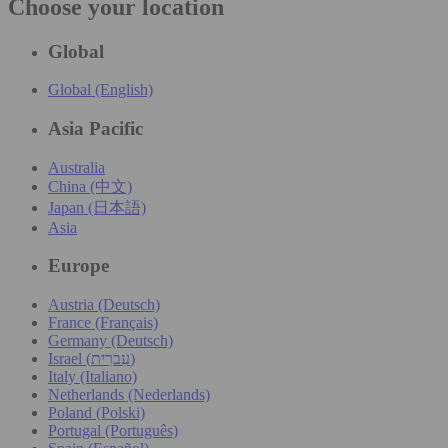
Choose your location
Global
Global (English)
Asia Pacific
Australia
China (中文)
Japan (日本語)
Asia
Europe
Austria (Deutsch)
France (Français)
Germany (Deutsch)
Israel (עִברִית)
Italy (Italiano)
Netherlands (Nederlands)
Poland (Polski)
Portugal (Português)