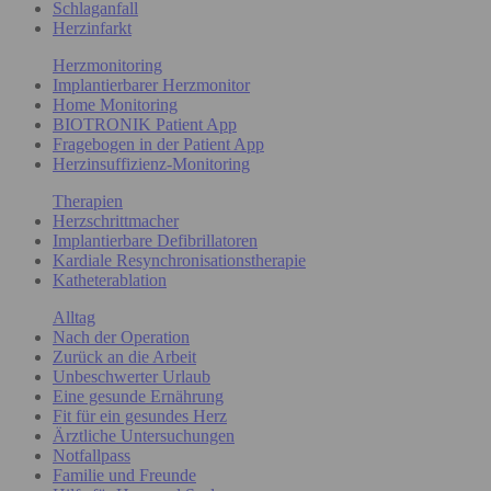
Schlaganfall
Herzinfarkt
Herzmonitoring
Implantierbarer Herzmonitor
Home Monitoring
BIOTRONIK Patient App
Fragebogen in der Patient App
Herzinsuffizienz-Monitoring
Therapien
Herzschrittmacher
Implantierbare Defibrillatoren
Kardiale Resynchronisationstherapie
Katheterablation
Alltag
Nach der Operation
Zurück an die Arbeit
Unbeschwerter Urlaub
Eine gesunde Ernährung
Fit für ein gesundes Herz
Ärztliche Untersuchungen
Notfallpass
Familie und Freunde