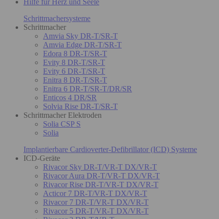
Hilfe für Herz und Seele
Schrittmachersysteme
Schrittmacher
Amvia Sky DR-T/SR-T
Amvia Edge DR-T/SR-T
Edora 8 DR-T/SR-T
Evity 8 DR-T/SR-T
Evity 6 DR-T/SR-T
Enitra 8 DR-T/SR-T
Enitra 6 DR-T/SR-T/DR/SR
Enticos 4 DR/SR
Solvia Rise DR-T/SR-T
Schrittmacher Elektroden
Solia CSP S
Solia
Implantierbare Cardioverter-Defibrillator (ICD) Systeme
ICD-Geräte
Rivacor Sky DR-T/VR-T DX/VR-T
Rivacor Aura DR-T/VR-T DX/VR-T
Rivacor Rise DR-T/VR-T DX/VR-T
Acticor 7 DR-T/VR-T DX/VR-T
Rivacor 7 DR-T/VR-T DX/VR-T
Rivacor 5 DR-T/VR-T DX/VR-T