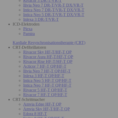
Rivacor 3 DR-T/VR-T
Ilivia Neo 7 DR-T/VR-T DX/VR-T
Intica Neo 7 DR-T/VR-T DX/VR-T
Intica Neo 5 DR-T/VR-T DX/VR-T
Inlexa 3 DR-T/VR-T
ICD-Elektroden
Plexa
Pamira
Kardiale Resynchronisationstherapie (CRT)
CRT-Defibrillatoren
Rivacor Sky HF-T/HF-T QP
Rivacor Aura HF-T/HF-T QP
Rivacor Rise HF-T/HF-T QP
Acticor 7 HF-T QP/HF-T
Ilivia Neo 7 HF-T QP/HF-T
Inlexa 3 HF-T QP/HF-T
Intica Neo 5 HF-T QP/HF-T
Intica Neo 7 HF-T QP/HF-T
Rivacor 5 HF-T QP/HF-T
Rivacor 7 HF-T QP/HF-T
CRT-Schrittmacher
Amvia Edge HF-T QP
Amvia Sky HF-T/HF-T QP
Edora 8 HF-T