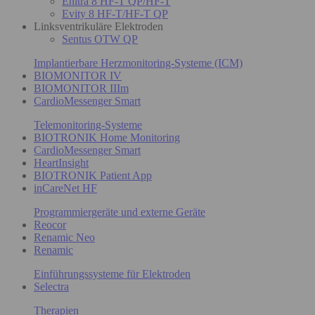
Enitra 8 HF-T QP/HF-T
Evity 8 HF-T/HF-T QP
Linksventrikuläre Elektroden
Sentus OTW QP
Implantierbare Herzmonitoring-Systeme (ICM)
BIOMONITOR IV
BIOMONITOR IIIm
CardioMessenger Smart
Telemonitoring-Systeme
BIOTRONIK Home Monitoring
CardioMessenger Smart
HeartInsight
BIOTRONIK Patient App
inCareNet HF
Programmiergeräte und externe Geräte
Reocor
Renamic Neo
Renamic
Einführungssysteme für Elektroden
Selectra
Therapien