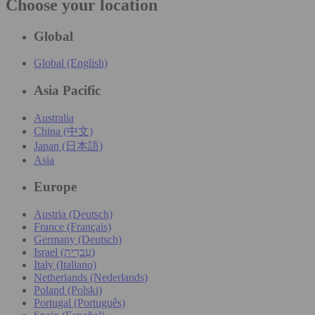
Choose your location
Global
Global (English)
Asia Pacific
Australia
China (中文)
Japan (日本語)
Asia
Europe
Austria (Deutsch)
France (Français)
Germany (Deutsch)
Israel (עִברִית)
Italy (Italiano)
Netherlands (Nederlands)
Poland (Polski)
Portugal (Português)