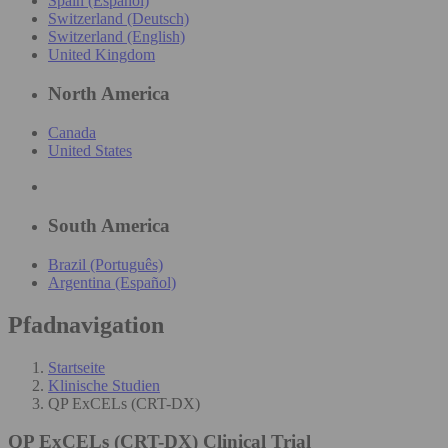
Spain (Español)
Switzerland (Deutsch)
Switzerland (English)
United Kingdom
North America
Canada
United States
South America
Brazil (Português)
Argentina (Español)
Pfadnavigation
Startseite
Klinische Studien
QP ExCELs (CRT-DX)
QP ExCELs (CRT-DX)
Clinical Trial