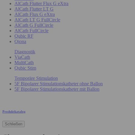
AlCath Flutter Flux G eXtra
AlCath Flutter LT G
AlCath Flux G eXtra
AlCath LT G FullCircle
AlCath G FullCircle
AlCath FullCircle
Qubic RF
Qiona
Diagnostik
ViaCath
MultiCath
Qubic Stim
Temporäre Stimulation
5F Bipolarer Stimulationskatheter ohne Ballon
5F Bipolarer Stimulationskatheter mit Ballon
Produktkatalog
Schließen