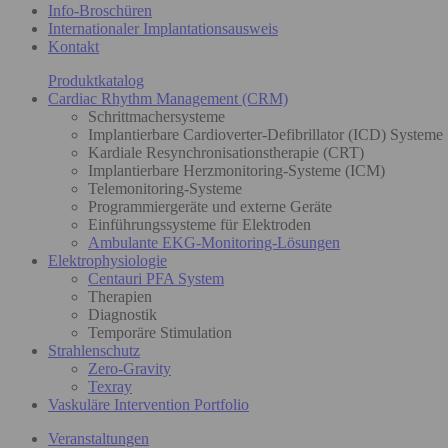
Info-Broschüren
Internationaler Implantationsausweis
Kontakt
Produktkatalog
Cardiac Rhythm Management (CRM)
Schrittmachersysteme
Implantierbare Cardioverter-Defibrillator (ICD) Systeme
Kardiale Resynchronisationstherapie (CRT)
Implantierbare Herzmonitoring-Systeme (ICM)
Telemonitoring-Systeme
Programmiergeräte und externe Geräte
Einführungssysteme für Elektroden
Ambulante EKG-Monitoring-Lösungen
Elektrophysiologie
Centauri PFA System
Therapien
Diagnostik
Temporäre Stimulation
Strahlenschutz
Zero-Gravity
Texray
Vaskuläre Intervention Portfolio
Veranstaltungen