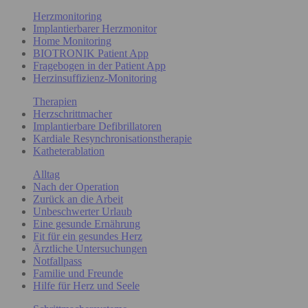
Herzmonitoring
Implantierbarer Herzmonitor
Home Monitoring
BIOTRONIK Patient App
Fragebogen in der Patient App
Herzinsuffizienz-Monitoring
Therapien
Herzschrittmacher
Implantierbare Defibrillatoren
Kardiale Resynchronisationstherapie
Katheterablation
Alltag
Nach der Operation
Zurück an die Arbeit
Unbeschwerter Urlaub
Eine gesunde Ernährung
Fit für ein gesundes Herz
Ärztliche Untersuchungen
Notfallpass
Familie und Freunde
Hilfe für Herz und Seele