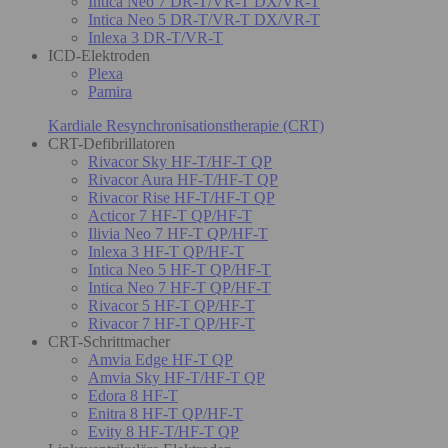
Intica Neo 7 DR-T/VR-T DX/VR-T
Intica Neo 5 DR-T/VR-T DX/VR-T
Inlexa 3 DR-T/VR-T
ICD-Elektroden
Plexa
Pamira
Kardiale Resynchronisationstherapie (CRT)
CRT-Defibrillatoren
Rivacor Sky HF-T/HF-T QP
Rivacor Aura HF-T/HF-T QP
Rivacor Rise HF-T/HF-T QP
Acticor 7 HF-T QP/HF-T
Ilivia Neo 7 HF-T QP/HF-T
Inlexa 3 HF-T QP/HF-T
Intica Neo 5 HF-T QP/HF-T
Intica Neo 7 HF-T QP/HF-T
Rivacor 5 HF-T QP/HF-T
Rivacor 7 HF-T QP/HF-T
CRT-Schrittmacher
Amvia Edge HF-T QP
Amvia Sky HF-T/HF-T QP
Edora 8 HF-T
Enitra 8 HF-T QP/HF-T
Evity 8 HF-T/HF-T QP