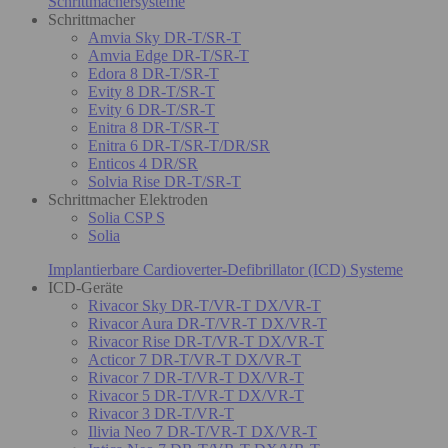
Schrittmachersysteme
Schrittmacher
Amvia Sky DR-T/SR-T
Amvia Edge DR-T/SR-T
Edora 8 DR-T/SR-T
Evity 8 DR-T/SR-T
Evity 6 DR-T/SR-T
Enitra 8 DR-T/SR-T
Enitra 6 DR-T/SR-T/DR/SR
Enticos 4 DR/SR
Solvia Rise DR-T/SR-T
Schrittmacher Elektroden
Solia CSP S
Solia
Implantierbare Cardioverter-Defibrillator (ICD) Systeme
ICD-Geräte
Rivacor Sky DR-T/VR-T DX/VR-T
Rivacor Aura DR-T/VR-T DX/VR-T
Rivacor Rise DR-T/VR-T DX/VR-T
Acticor 7 DR-T/VR-T DX/VR-T
Rivacor 7 DR-T/VR-T DX/VR-T
Rivacor 5 DR-T/VR-T DX/VR-T
Rivacor 3 DR-T/VR-T
Ilivia Neo 7 DR-T/VR-T DX/VR-T