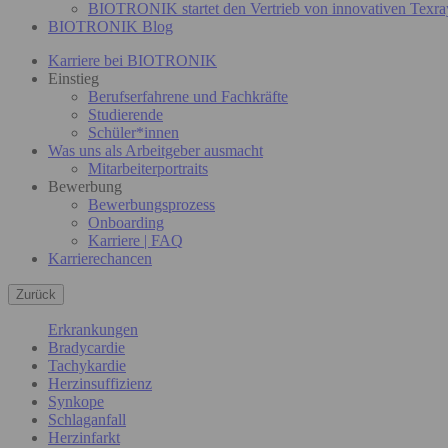
BIOTRONIK startet den Vertrieb von innovativen Texra
BIOTRONIK Blog
Karriere bei BIOTRONIK
Einstieg
Berufserfahrene und Fachkräfte
Studierende
Schüler*innen
Was uns als Arbeitgeber ausmacht
Mitarbeiterportraits
Bewerbung
Bewerbungsprozess
Onboarding
Karriere | FAQ
Karrierechancen
Zurück
Erkrankungen
Bradycardie
Tachykardie
Herzinsuffizienz
Synkope
Schlaganfall
Herzinfarkt