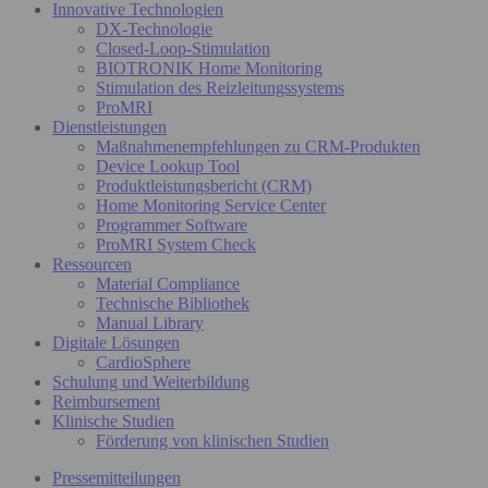
Innovative Technologien
DX-Technologie
Closed-Loop-Stimulation
BIOTRONIK Home Monitoring
Stimulation des Reizleitungssystems
ProMRI
Dienstleistungen
Maßnahmenempfehlungen zu CRM-Produkten
Device Lookup Tool
Produktleistungsbericht (CRM)
Home Monitoring Service Center
Programmer Software
ProMRI System Check
Ressourcen
Material Compliance
Technische Bibliothek
Manual Library
Digitale Lösungen
CardioSphere
Schulung und Weiterbildung
Reimbursement
Klinische Studien
Förderung von klinischen Studien
Pressemitteilungen