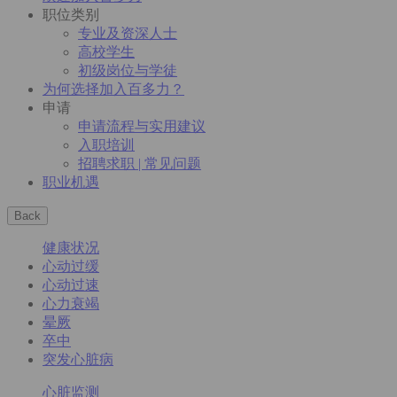
职位类别
专业及资深人士
高校学生
初级岗位与学徒
为何选择加入百多力？
申请
申请流程与实用建议
入职培训
招聘求职 | 常见问题
职业机遇
Back
健康状况
心动过缓
心动过速
心力衰竭
晕厥
卒中
突发心脏病
心脏监测