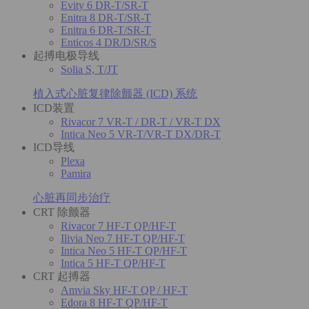
Evity 6 DR-T/SR-T
Enitra 8 DR-T/SR-T
Enitra 6 DR-T/SR-T
Enticos 4 DR/D/SR/S
起搏电极导线
Solia S, T/JT
植入式心脏复律除颤器 (ICD) 系统
ICD装置
Rivacor 7 VR-T / DR-T / VR-T DX
Intica Neo 5 VR-T/VR-T DX/DR-T
ICD导线
Plexa
Pamira
心脏再同步治疗
CRT 除颤器
Rivacor 7 HF-T QP/HF-T
Ilivia Neo 7 HF-T QP/HF-T
Intica Neo 5 HF-T QP/HF-T
Intica 5 HF-T QP/HF-T
CRT 起搏器
Amvia Sky HF-T QP / HF-T
Edora 8 HF-T QP/HF-T