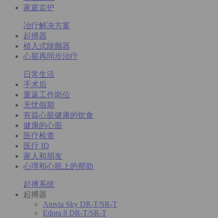
家庭监护
冶疗解决方案
起搏器
植入式除颤器
心脏再同步治疗
日常生活
手术后
重返工作岗位
无忧假期
有益心脏健康的饮食
健康的心脏
医疗检查
医疗 ID
家人和朋友
心理和心脏上的帮助
起搏系统
起搏器
Amvia Sky DR-T/SR-T
Edora 8 DR-T/SR-T