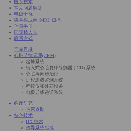
医院搜索
常见问题解答
电磁干扰
磁共振成像 (MRI) 扫描
信息手册
国际植入卡
联系方式
产品目录
心脏节律管理(CRM)
起搏系统
植入式心脏复律除颤器 (ICD) 系统
心脏再同步治疗
远程患者监测系统
程控仪和外部设备
电极导线递送系统
临床研究
临床资助
特色技术
DX 技术
传导系统起搏