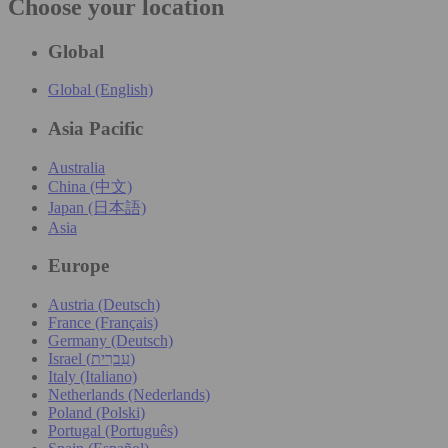
Choose your location
Global
Global (English)
Asia Pacific
Australia
China (中文)
Japan (日本語)
Asia
Europe
Austria (Deutsch)
France (Français)
Germany (Deutsch)
Israel (עִברִית)
Italy (Italiano)
Netherlands (Nederlands)
Poland (Polski)
Portugal (Português)