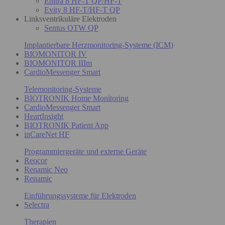
Enitra 8 HF-T QP/HF-T
Evity 8 HF-T/HF-T QP
Linksventrikuläre Elektroden
Sentus OTW QP
Implantierbare Herzmonitoring-Systeme (ICM)
BIOMONITOR IV
BIOMONITOR IIIm
CardioMessenger Smart
Telemonitoring-Systeme
BIOTRONIK Home Monitoring
CardioMessenger Smart
HeartInsight
BIOTRONIK Patient App
inCareNet HF
Programmiergeräte und externe Geräte
Reocor
Renamic Neo
Renamic
Einführungssysteme für Elektroden
Selectra
Therapien