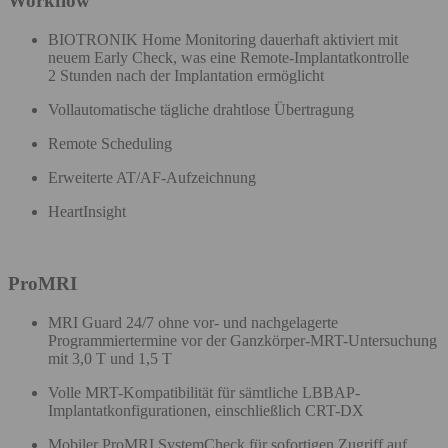
Workflow
BIOTRONIK Home Monitoring dauerhaft aktiviert mit
neuem Early Check, was eine Remote-Implantatkontrolle
2 Stunden nach der Implantation ermöglicht
Vollautomatische tägliche drahtlose Übertragung ​
Remote Scheduling​
Erweiterte AT/AF-Aufzeichnung
HeartInsight​
ProMRI
MRI Guard 24/7​ ohne vor- und nachgelagerte
Programmiertermine vor der Ganzkörper-MRT-Untersuchung
mit 3,0 T und 1,5 T
Volle MRT-Kompatibilität für sämtliche LBBAP-
Implantatkonfigurationen, einschließlich CRT-DX
Mobiler ProMRI SystemCheck für sofortigen Zugriff auf