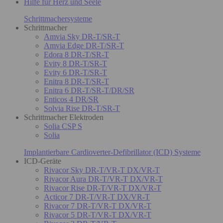
Hilfe für Herz und Seele
Schrittmachersysteme
Schrittmacher
Amvia Sky DR-T/SR-T
Amvia Edge DR-T/SR-T
Edora 8 DR-T/SR-T
Evity 8 DR-T/SR-T
Evity 6 DR-T/SR-T
Enitra 8 DR-T/SR-T
Enitra 6 DR-T/SR-T/DR/SR
Enticos 4 DR/SR
Solvia Rise DR-T/SR-T
Schrittmacher Elektroden
Solia CSP S
Solia
Implantierbare Cardioverter-Defibrillator (ICD) Systeme
ICD-Geräte
Rivacor Sky DR-T/VR-T DX/VR-T
Rivacor Aura DR-T/VR-T DX/VR-T
Rivacor Rise DR-T/VR-T DX/VR-T
Acticor 7 DR-T/VR-T DX/VR-T
Rivacor 7 DR-T/VR-T DX/VR-T
Rivacor 5 DR-T/VR-T DX/VR-T