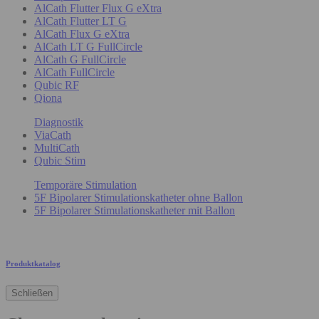
AlCath Flutter Flux G eXtra
AlCath Flutter LT G
AlCath Flux G eXtra
AlCath LT G FullCircle
AlCath G FullCircle
AlCath FullCircle
Qubic RF
Qiona
Diagnostik
ViaCath
MultiCath
Qubic Stim
Temporäre Stimulation
5F Bipolarer Stimulationskatheter ohne Ballon
5F Bipolarer Stimulationskatheter mit Ballon
Produktkatalog
Schließen