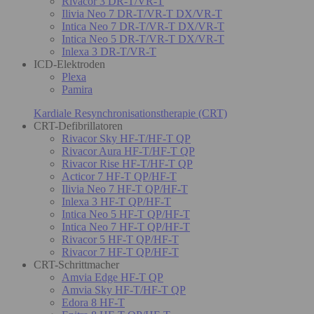
Rivacor 3 DR-T/VR-T
Ilivia Neo 7 DR-T/VR-T DX/VR-T
Intica Neo 7 DR-T/VR-T DX/VR-T
Intica Neo 5 DR-T/VR-T DX/VR-T
Inlexa 3 DR-T/VR-T
ICD-Elektroden
Plexa
Pamira
Kardiale Resynchronisationstherapie (CRT)
CRT-Defibrillatoren
Rivacor Sky HF-T/HF-T QP
Rivacor Aura HF-T/HF-T QP
Rivacor Rise HF-T/HF-T QP
Acticor 7 HF-T QP/HF-T
Ilivia Neo 7 HF-T QP/HF-T
Inlexa 3 HF-T QP/HF-T
Intica Neo 5 HF-T QP/HF-T
Intica Neo 7 HF-T QP/HF-T
Rivacor 5 HF-T QP/HF-T
Rivacor 7 HF-T QP/HF-T
CRT-Schrittmacher
Amvia Edge HF-T QP
Amvia Sky HF-T/HF-T QP
Edora 8 HF-T