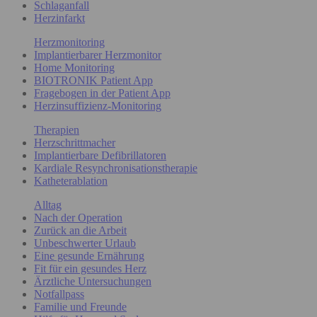
Schlaganfall
Herzinfarkt
Herzmonitoring
Implantierbarer Herzmonitor
Home Monitoring
BIOTRONIK Patient App
Fragebogen in der Patient App
Herzinsuffizienz-Monitoring
Therapien
Herzschrittmacher
Implantierbare Defibrillatoren
Kardiale Resynchronisationstherapie
Katheterablation
Alltag
Nach der Operation
Zurück an die Arbeit
Unbeschwerter Urlaub
Eine gesunde Ernährung
Fit für ein gesundes Herz
Ärztliche Untersuchungen
Notfallpass
Familie und Freunde