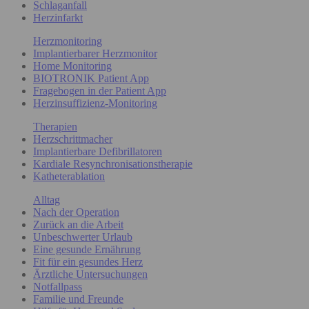
Schlaganfall
Herzinfarkt
Herzmonitoring
Implantierbarer Herzmonitor
Home Monitoring
BIOTRONIK Patient App
Fragebogen in der Patient App
Herzinsuffizienz-Monitoring
Therapien
Herzschrittmacher
Implantierbare Defibrillatoren
Kardiale Resynchronisationstherapie
Katheterablation
Alltag
Nach der Operation
Zurück an die Arbeit
Unbeschwerter Urlaub
Eine gesunde Ernährung
Fit für ein gesundes Herz
Ärztliche Untersuchungen
Notfallpass
Familie und Freunde