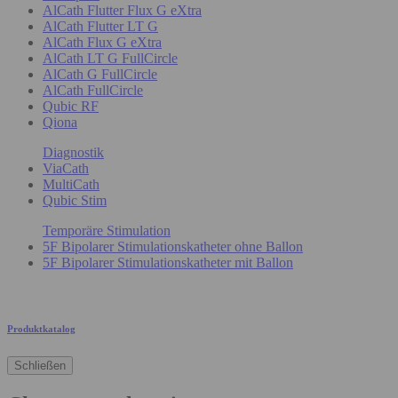
AlCath Flutter Flux G eXtra
AlCath Flutter LT G
AlCath Flux G eXtra
AlCath LT G FullCircle
AlCath G FullCircle
AlCath FullCircle
Qubic RF
Qiona
Diagnostik
ViaCath
MultiCath
Qubic Stim
Temporäre Stimulation
5F Bipolarer Stimulationskatheter ohne Ballon
5F Bipolarer Stimulationskatheter mit Ballon
Produktkatalog
Schließen