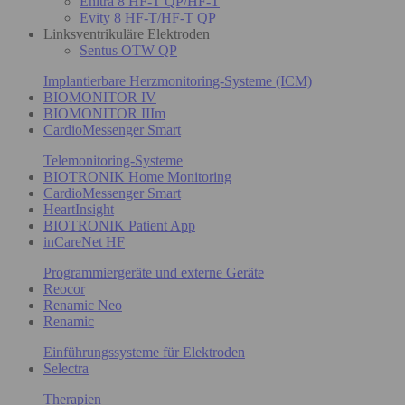
Enitra 8 HF-T QP/HF-T
Evity 8 HF-T/HF-T QP
Linksventrikuläre Elektroden
Sentus OTW QP
Implantierbare Herzmonitoring-Systeme (ICM)
BIOMONITOR IV
BIOMONITOR IIIm
CardioMessenger Smart
Telemonitoring-Systeme
BIOTRONIK Home Monitoring
CardioMessenger Smart
HeartInsight
BIOTRONIK Patient App
inCareNet HF
Programmiergeräte und externe Geräte
Reocor
Renamic Neo
Renamic
Einführungssysteme für Elektroden
Selectra
Therapien