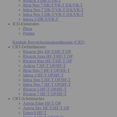
Rivacor 3 DR-T/VR-T
Ilivia Neo 7 DR-T/VR-T DX/VR-T
Intica Neo 7 DR-T/VR-T DX/VR-T
Intica Neo 5 DR-T/VR-T DX/VR-T
Inlexa 3 DR-T/VR-T
ICD-Elektroden
Plexa
Pamira
Kardiale Resynchronisationstherapie (CRT)
CRT-Defibrillatoren
Rivacor Sky HF-T/HF-T QP
Rivacor Aura HF-T/HF-T QP
Rivacor Rise HF-T/HF-T QP
Acticor 7 HF-T QP/HF-T
Ilivia Neo 7 HF-T QP/HF-T
Inlexa 3 HF-T QP/HF-T
Intica Neo 5 HF-T QP/HF-T
Intica Neo 7 HF-T QP/HF-T
Rivacor 5 HF-T QP/HF-T
Rivacor 7 HF-T QP/HF-T
CRT-Schrittmacher
Amvia Edge HF-T QP
Amvia Sky HF-T/HF-T QP
Edora 8 HF-T