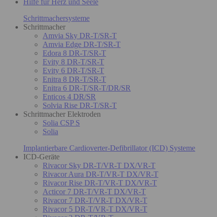
Hilfe für Herz und Seele
Schrittmachersysteme
Schrittmacher
Amvia Sky DR-T/SR-T
Amvia Edge DR-T/SR-T
Edora 8 DR-T/SR-T
Evity 8 DR-T/SR-T
Evity 6 DR-T/SR-T
Enitra 8 DR-T/SR-T
Enitra 6 DR-T/SR-T/DR/SR
Enticos 4 DR/SR
Solvia Rise DR-T/SR-T
Schrittmacher Elektroden
Solia CSP S
Solia
Implantierbare Cardioverter-Defibrillator (ICD) Systeme
ICD-Geräte
Rivacor Sky DR-T/VR-T DX/VR-T
Rivacor Aura DR-T/VR-T DX/VR-T
Rivacor Rise DR-T/VR-T DX/VR-T
Acticor 7 DR-T/VR-T DX/VR-T
Rivacor 7 DR-T/VR-T DX/VR-T
Rivacor 5 DR-T/VR-T DX/VR-T