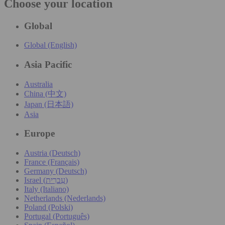
Choose your location
Global
Global (English)
Asia Pacific
Australia
China (中文)
Japan (日本語)
Asia
Europe
Austria (Deutsch)
France (Français)
Germany (Deutsch)
Israel (עִברִית)
Italy (Italiano)
Netherlands (Nederlands)
Poland (Polski)
Portugal (Português)