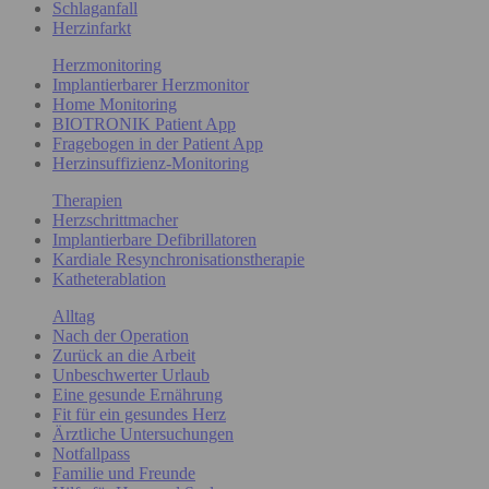
Schlaganfall
Herzinfarkt
Herzmonitoring
Implantierbarer Herzmonitor
Home Monitoring
BIOTRONIK Patient App
Fragebogen in der Patient App
Herzinsuffizienz-Monitoring
Therapien
Herzschrittmacher
Implantierbare Defibrillatoren
Kardiale Resynchronisationstherapie
Katheterablation
Alltag
Nach der Operation
Zurück an die Arbeit
Unbeschwerter Urlaub
Eine gesunde Ernährung
Fit für ein gesundes Herz
Ärztliche Untersuchungen
Notfallpass
Familie und Freunde