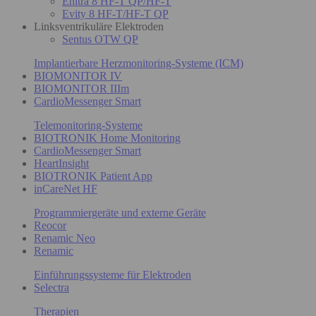
Enitra 8 HF-T QP/HF-T
Evity 8 HF-T/HF-T QP
Linksventrikuläre Elektroden
Sentus OTW QP
Implantierbare Herzmonitoring-Systeme (ICM)
BIOMONITOR IV
BIOMONITOR IIIm
CardioMessenger Smart
Telemonitoring-Systeme
BIOTRONIK Home Monitoring
CardioMessenger Smart
HeartInsight
BIOTRONIK Patient App
inCareNet HF
Programmiergeräte und externe Geräte
Reocor
Renamic Neo
Renamic
Einführungssysteme für Elektroden
Selectra
Therapien