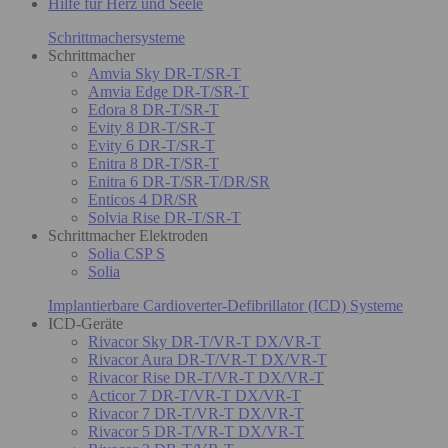
Hilfe für Herz und Seele
Schrittmachersysteme
Schrittmacher
Amvia Sky DR-T/SR-T
Amvia Edge DR-T/SR-T
Edora 8 DR-T/SR-T
Evity 8 DR-T/SR-T
Evity 6 DR-T/SR-T
Enitra 8 DR-T/SR-T
Enitra 6 DR-T/SR-T/DR/SR
Enticos 4 DR/SR
Solvia Rise DR-T/SR-T
Schrittmacher Elektroden
Solia CSP S
Solia
Implantierbare Cardioverter-Defibrillator (ICD) Systeme
ICD-Geräte
Rivacor Sky DR-T/VR-T DX/VR-T
Rivacor Aura DR-T/VR-T DX/VR-T
Rivacor Rise DR-T/VR-T DX/VR-T
Acticor 7 DR-T/VR-T DX/VR-T
Rivacor 7 DR-T/VR-T DX/VR-T
Rivacor 5 DR-T/VR-T DX/VR-T