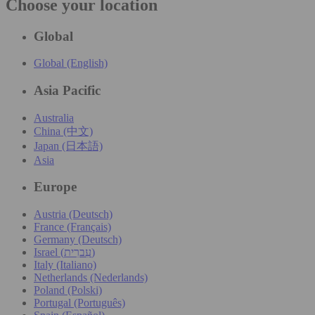
Choose your location
Global
Global (English)
Asia Pacific
Australia
China (中文)
Japan (日本語)
Asia
Europe
Austria (Deutsch)
France (Français)
Germany (Deutsch)
Israel (עִברִית)
Italy (Italiano)
Netherlands (Nederlands)
Poland (Polski)
Portugal (Português)