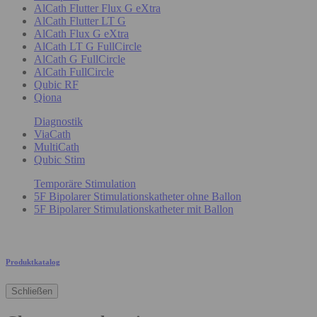
AlCath Flutter Flux G eXtra
AlCath Flutter LT G
AlCath Flux G eXtra
AlCath LT G FullCircle
AlCath G FullCircle
AlCath FullCircle
Qubic RF
Qiona
Diagnostik
ViaCath
MultiCath
Qubic Stim
Temporäre Stimulation
5F Bipolarer Stimulationskatheter ohne Ballon
5F Bipolarer Stimulationskatheter mit Ballon
Produktkatalog
Schließen