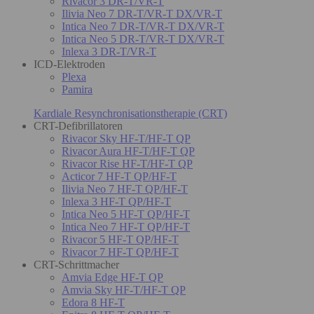
Rivacor 3 DR-T/VR-T
Ilivia Neo 7 DR-T/VR-T DX/VR-T
Intica Neo 7 DR-T/VR-T DX/VR-T
Intica Neo 5 DR-T/VR-T DX/VR-T
Inlexa 3 DR-T/VR-T
ICD-Elektroden
Plexa
Pamira
Kardiale Resynchronisationstherapie (CRT)
CRT-Defibrillatoren
Rivacor Sky HF-T/HF-T QP
Rivacor Aura HF-T/HF-T QP
Rivacor Rise HF-T/HF-T QP
Acticor 7 HF-T QP/HF-T
Ilivia Neo 7 HF-T QP/HF-T
Inlexa 3 HF-T QP/HF-T
Intica Neo 5 HF-T QP/HF-T
Intica Neo 7 HF-T QP/HF-T
Rivacor 5 HF-T QP/HF-T
Rivacor 7 HF-T QP/HF-T
CRT-Schrittmacher
Amvia Edge HF-T QP
Amvia Sky HF-T/HF-T QP
Edora 8 HF-T