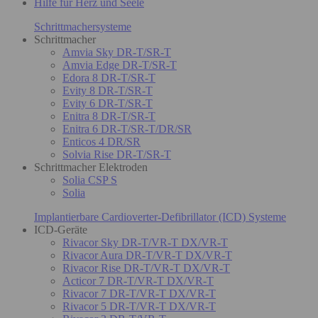
Hilfe für Herz und Seele
Schrittmachersysteme
Schrittmacher
Amvia Sky DR-T/SR-T
Amvia Edge DR-T/SR-T
Edora 8 DR-T/SR-T
Evity 8 DR-T/SR-T
Evity 6 DR-T/SR-T
Enitra 8 DR-T/SR-T
Enitra 6 DR-T/SR-T/DR/SR
Enticos 4 DR/SR
Solvia Rise DR-T/SR-T
Schrittmacher Elektroden
Solia CSP S
Solia
Implantierbare Cardioverter-Defibrillator (ICD) Systeme
ICD-Geräte
Rivacor Sky DR-T/VR-T DX/VR-T
Rivacor Aura DR-T/VR-T DX/VR-T
Rivacor Rise DR-T/VR-T DX/VR-T
Acticor 7 DR-T/VR-T DX/VR-T
Rivacor 7 DR-T/VR-T DX/VR-T
Rivacor 5 DR-T/VR-T DX/VR-T