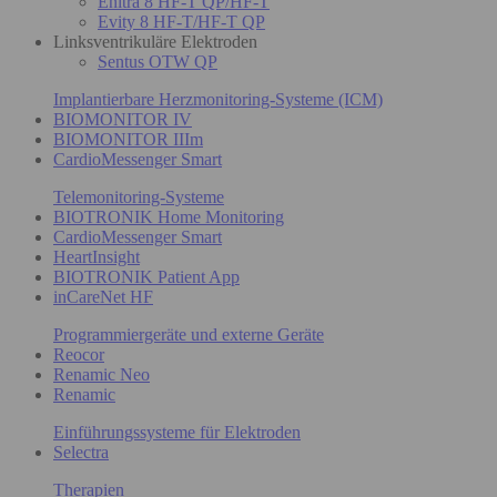
Enitra 8 HF-T QP/HF-T
Evity 8 HF-T/HF-T QP
Linksventrikuläre Elektroden
Sentus OTW QP
Implantierbare Herzmonitoring-Systeme (ICM)
BIOMONITOR IV
BIOMONITOR IIIm
CardioMessenger Smart
Telemonitoring-Systeme
BIOTRONIK Home Monitoring
CardioMessenger Smart
HeartInsight
BIOTRONIK Patient App
inCareNet HF
Programmiergeräte und externe Geräte
Reocor
Renamic Neo
Renamic
Einführungssysteme für Elektroden
Selectra
Therapien