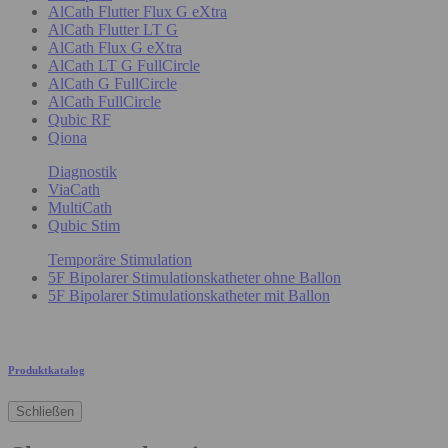
AlCath Flutter Flux G eXtra
AlCath Flutter LT G
AlCath Flux G eXtra
AlCath LT G FullCircle
AlCath G FullCircle
AlCath FullCircle
Qubic RF
Qiona
Diagnostik
ViaCath
MultiCath
Qubic Stim
Temporäre Stimulation
5F Bipolarer Stimulationskatheter ohne Ballon
5F Bipolarer Stimulationskatheter mit Ballon
Produktkatalog
Schließen