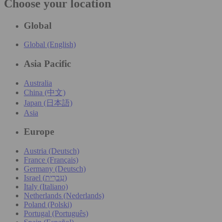
Choose your location
Global
Global (English)
Asia Pacific
Australia
China (中文)
Japan (日本語)
Asia
Europe
Austria (Deutsch)
France (Français)
Germany (Deutsch)
Israel (עִברִית)
Italy (Italiano)
Netherlands (Nederlands)
Poland (Polski)
Portugal (Português)