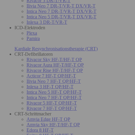
Rivacor 3 DR-T/VR-T
Ilivia Neo 7 DR-T/VR-T DX/VR-T
Intica Neo 7 DR-T/VR-T DX/VR-T
Intica Neo 5 DR-T/VR-T DX/VR-T
Inlexa 3 DR-T/VR-T
ICD-Elektroden
Plexa
Pamira
Kardiale Resynchronisationstherapie (CRT)
CRT-Defibrillatoren
Rivacor Sky HF-T/HF-T QP
Rivacor Aura HF-T/HF-T QP
Rivacor Rise HF-T/HF-T QP
Acticor 7 HF-T QP/HF-T
Ilivia Neo 7 HF-T QP/HF-T
Inlexa 3 HF-T QP/HF-T
Intica Neo 5 HF-T QP/HF-T
Intica Neo 7 HF-T QP/HF-T
Rivacor 5 HF-T QP/HF-T
Rivacor 7 HF-T QP/HF-T
CRT-Schrittmacher
Amvia Edge HF-T QP
Amvia Sky HF-T/HF-T QP
Edora 8 HF-T