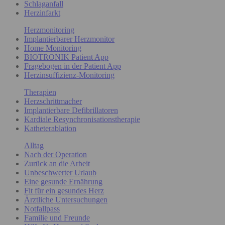
Schlaganfall
Herzinfarkt
Herzmonitoring
Implantierbarer Herzmonitor
Home Monitoring
BIOTRONIK Patient App
Fragebogen in der Patient App
Herzinsuffizienz-Monitoring
Therapien
Herzschrittmacher
Implantierbare Defibrillatoren
Kardiale Resynchronisationstherapie
Katheterablation
Alltag
Nach der Operation
Zurück an die Arbeit
Unbeschwerter Urlaub
Eine gesunde Ernährung
Fit für ein gesundes Herz
Ärztliche Untersuchungen
Notfallpass
Familie und Freunde