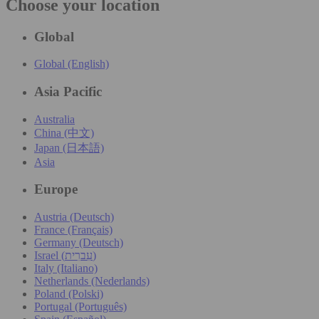
Choose your location
Global
Global (English)
Asia Pacific
Australia
China (中文)
Japan (日本語)
Asia
Europe
Austria (Deutsch)
France (Français)
Germany (Deutsch)
Israel (עִברִית)
Italy (Italiano)
Netherlands (Nederlands)
Poland (Polski)
Portugal (Português)