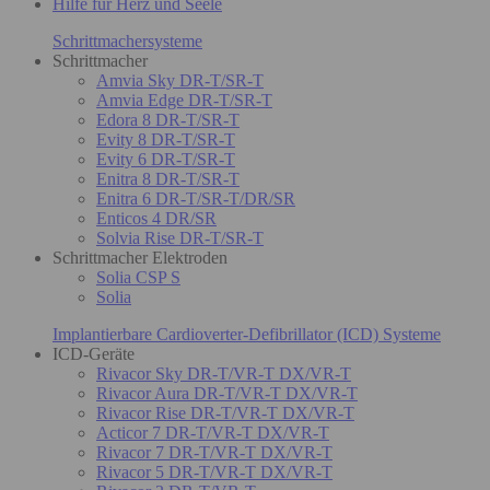
Hilfe für Herz und Seele
Schrittmachersysteme
Schrittmacher
Amvia Sky DR-T/SR-T
Amvia Edge DR-T/SR-T
Edora 8 DR-T/SR-T
Evity 8 DR-T/SR-T
Evity 6 DR-T/SR-T
Enitra 8 DR-T/SR-T
Enitra 6 DR-T/SR-T/DR/SR
Enticos 4 DR/SR
Solvia Rise DR-T/SR-T
Schrittmacher Elektroden
Solia CSP S
Solia
Implantierbare Cardioverter-Defibrillator (ICD) Systeme
ICD-Geräte
Rivacor Sky DR-T/VR-T DX/VR-T
Rivacor Aura DR-T/VR-T DX/VR-T
Rivacor Rise DR-T/VR-T DX/VR-T
Acticor 7 DR-T/VR-T DX/VR-T
Rivacor 7 DR-T/VR-T DX/VR-T
Rivacor 5 DR-T/VR-T DX/VR-T