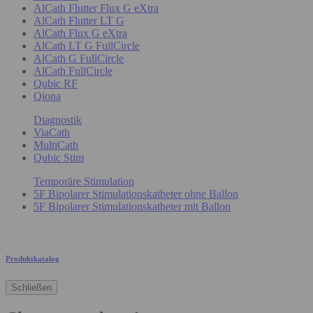
AlCath Flutter Flux G eXtra
AlCath Flutter LT G
AlCath Flux G eXtra
AlCath LT G FullCircle
AlCath G FullCircle
AlCath FullCircle
Qubic RF
Qiona
Diagnostik
ViaCath
MultiCath
Qubic Stim
Temporäre Stimulation
5F Bipolarer Stimulationskatheter ohne Ballon
5F Bipolarer Stimulationskatheter mit Ballon
Produktkatalog
Schließen