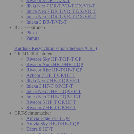
Rivacor 3 DR-T/VR-T
Ilivia Neo 7 DR-T/VR-T DX/VR-T
Intica Neo 7 DR-T/VR-T DX/VR-T
Intica Neo 5 DR-T/VR-T DX/VR-T
Inlexa 3 DR-T/VR-T
ICD-Elektroden
Plexa
Pamira
Kardiale Resynchronisationstherapie (CRT)
CRT-Defibrillatoren
Rivacor Sky HF-T/HF-T QP
Rivacor Aura HF-T/HF-T QP
Rivacor Rise HF-T/HF-T QP
Acticor 7 HF-T QP/HF-T
Ilivia Neo 7 HF-T QP/HF-T
Inlexa 3 HF-T QP/HF-T
Intica Neo 5 HF-T QP/HF-T
Intica Neo 7 HF-T QP/HF-T
Rivacor 5 HF-T QP/HF-T
Rivacor 7 HF-T QP/HF-T
CRT-Schrittmacher
Amvia Edge HF-T QP
Amvia Sky HF-T/HF-T QP
Edora 8 HF-T