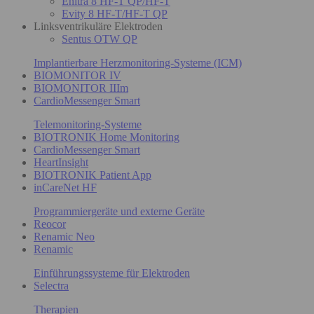
Enitra 8 HF-T QP/HF-T
Evity 8 HF-T/HF-T QP
Linksventrikuläre Elektroden
Sentus OTW QP
Implantierbare Herzmonitoring-Systeme (ICM)
BIOMONITOR IV
BIOMONITOR IIIm
CardioMessenger Smart
Telemonitoring-Systeme
BIOTRONIK Home Monitoring
CardioMessenger Smart
HeartInsight
BIOTRONIK Patient App
inCareNet HF
Programmiergeräte und externe Geräte
Reocor
Renamic Neo
Renamic
Einführungssysteme für Elektroden
Selectra
Therapien