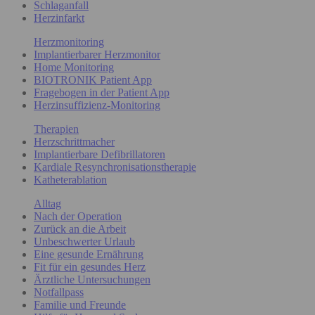
Schlaganfall
Herzinfarkt
Herzmonitoring
Implantierbarer Herzmonitor
Home Monitoring
BIOTRONIK Patient App
Fragebogen in der Patient App
Herzinsuffizienz-Monitoring
Therapien
Herzschrittmacher
Implantierbare Defibrillatoren
Kardiale Resynchronisationstherapie
Katheterablation
Alltag
Nach der Operation
Zurück an die Arbeit
Unbeschwerter Urlaub
Eine gesunde Ernährung
Fit für ein gesundes Herz
Ärztliche Untersuchungen
Notfallpass
Familie und Freunde