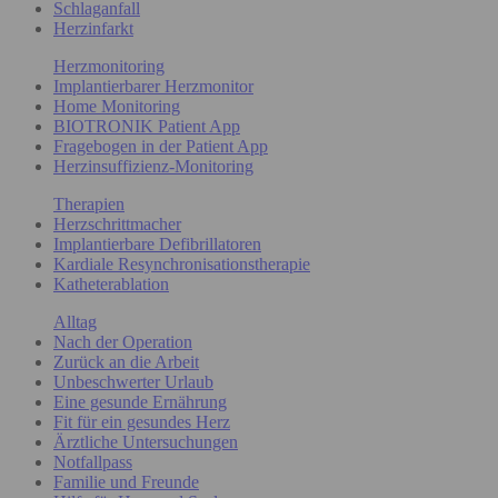
Schlaganfall
Herzinfarkt
Herzmonitoring
Implantierbarer Herzmonitor
Home Monitoring
BIOTRONIK Patient App
Fragebogen in der Patient App
Herzinsuffizienz-Monitoring
Therapien
Herzschrittmacher
Implantierbare Defibrillatoren
Kardiale Resynchronisationstherapie
Katheterablation
Alltag
Nach der Operation
Zurück an die Arbeit
Unbeschwerter Urlaub
Eine gesunde Ernährung
Fit für ein gesundes Herz
Ärztliche Untersuchungen
Notfallpass
Familie und Freunde