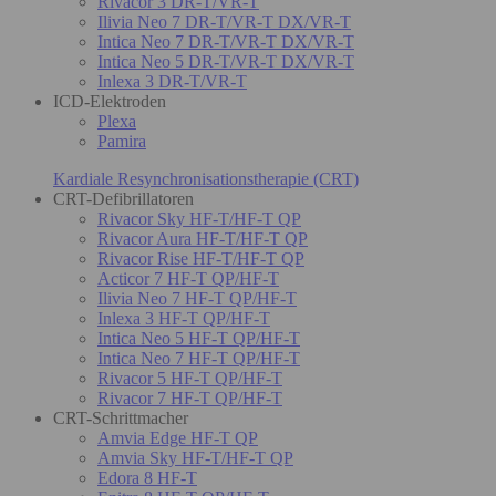
Rivacor 3 DR-T/VR-T
Ilivia Neo 7 DR-T/VR-T DX/VR-T
Intica Neo 7 DR-T/VR-T DX/VR-T
Intica Neo 5 DR-T/VR-T DX/VR-T
Inlexa 3 DR-T/VR-T
ICD-Elektroden
Plexa
Pamira
Kardiale Resynchronisationstherapie (CRT)
CRT-Defibrillatoren
Rivacor Sky HF-T/HF-T QP
Rivacor Aura HF-T/HF-T QP
Rivacor Rise HF-T/HF-T QP
Acticor 7 HF-T QP/HF-T
Ilivia Neo 7 HF-T QP/HF-T
Inlexa 3 HF-T QP/HF-T
Intica Neo 5 HF-T QP/HF-T
Intica Neo 7 HF-T QP/HF-T
Rivacor 5 HF-T QP/HF-T
Rivacor 7 HF-T QP/HF-T
CRT-Schrittmacher
Amvia Edge HF-T QP
Amvia Sky HF-T/HF-T QP
Edora 8 HF-T