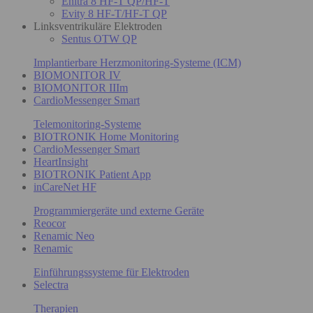
Enitra 8 HF-T QP/HF-T
Evity 8 HF-T/HF-T QP
Linksventrikuläre Elektroden
Sentus OTW QP
Implantierbare Herzmonitoring-Systeme (ICM)
BIOMONITOR IV
BIOMONITOR IIIm
CardioMessenger Smart
Telemonitoring-Systeme
BIOTRONIK Home Monitoring
CardioMessenger Smart
HeartInsight
BIOTRONIK Patient App
inCareNet HF
Programmiergeräte und externe Geräte
Reocor
Renamic Neo
Renamic
Einführungssysteme für Elektroden
Selectra
Therapien