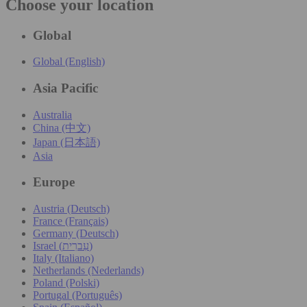
Choose your location
Global
Global (English)
Asia Pacific
Australia
China (中文)
Japan (日本語)
Asia
Europe
Austria (Deutsch)
France (Français)
Germany (Deutsch)
Israel (עִברִית)
Italy (Italiano)
Netherlands (Nederlands)
Poland (Polski)
Portugal (Português)