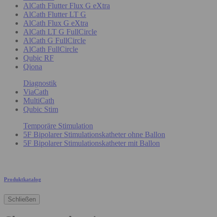
AlCath Flutter Flux G eXtra
AlCath Flutter LT G
AlCath Flux G eXtra
AlCath LT G FullCircle
AlCath G FullCircle
AlCath FullCircle
Qubic RF
Qiona
Diagnostik
ViaCath
MultiCath
Qubic Stim
Temporäre Stimulation
5F Bipolarer Stimulationskatheter ohne Ballon
5F Bipolarer Stimulationskatheter mit Ballon
Produktkatalog
Schließen