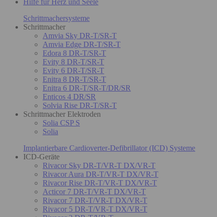
Hilfe für Herz und Seele
Schrittmachersysteme
Schrittmacher
Amvia Sky DR-T/SR-T
Amvia Edge DR-T/SR-T
Edora 8 DR-T/SR-T
Evity 8 DR-T/SR-T
Evity 6 DR-T/SR-T
Enitra 8 DR-T/SR-T
Enitra 6 DR-T/SR-T/DR/SR
Enticos 4 DR/SR
Solvia Rise DR-T/SR-T
Schrittmacher Elektroden
Solia CSP S
Solia
Implantierbare Cardioverter-Defibrillator (ICD) Systeme
ICD-Geräte
Rivacor Sky DR-T/VR-T DX/VR-T
Rivacor Aura DR-T/VR-T DX/VR-T
Rivacor Rise DR-T/VR-T DX/VR-T
Acticor 7 DR-T/VR-T DX/VR-T
Rivacor 7 DR-T/VR-T DX/VR-T
Rivacor 5 DR-T/VR-T DX/VR-T