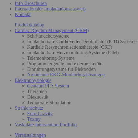
Info-Broschüren
Internationaler Implantationsausweis
Kontakt
Produktkatalog
Cardiac Rhythm Management (CRM)
Schrittmachersysteme
Implantierbare Cardioverter-Defibrillator (ICD) Systeme
Kardiale Resynchronisationstherapie (CRT)
Implantierbare Herzmonitoring-Systeme (ICM)
Telemonitoring-Systeme
Programmiergeräte und externe Geräte
Einführungssysteme für Elektroden
Ambulante EKG-Monitoring-Lösungen
Elektrophysiologie
Centauri PFA System
Therapien
Diagnostik
Temporäre Stimulation
Strahlenschutz
Zero-Gravity
Texray
Vaskuläre Intervention Portfolio
Veranstaltungen