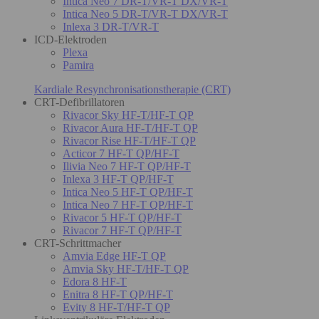
Intica Neo 7 DR-T/VR-T DX/VR-T
Intica Neo 5 DR-T/VR-T DX/VR-T
Inlexa 3 DR-T/VR-T
ICD-Elektroden
Plexa
Pamira
Kardiale Resynchronisationstherapie (CRT)
CRT-Defibrillatoren
Rivacor Sky HF-T/HF-T QP
Rivacor Aura HF-T/HF-T QP
Rivacor Rise HF-T/HF-T QP
Acticor 7 HF-T QP/HF-T
Ilivia Neo 7 HF-T QP/HF-T
Inlexa 3 HF-T QP/HF-T
Intica Neo 5 HF-T QP/HF-T
Intica Neo 7 HF-T QP/HF-T
Rivacor 5 HF-T QP/HF-T
Rivacor 7 HF-T QP/HF-T
CRT-Schrittmacher
Amvia Edge HF-T QP
Amvia Sky HF-T/HF-T QP
Edora 8 HF-T
Enitra 8 HF-T QP/HF-T
Evity 8 HF-T/HF-T QP