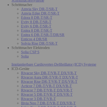
Schrittmachersysteme
Schrittmacher
Amvia Sky DR-T/SR-T
Amvia Edge DR-T/SR-T
Edora 8 DR-T/SR-T
Evity 8 DR-T/SR-T
Evity 6 DR-T/SR-T
Enitra 8 DR-T/SR-T
Enitra 6 DR-T/SR-T/DR/SR
Enticos 4 DR/SR
Solvia Rise DR-T/SR-T
Schrittmacher Elektroden
Solia CSP S
Solia
Implantierbare Cardioverter-Defibrillator (ICD) Systeme
ICD-Geräte
Rivacor Sky DR-T/VR-T DX/VR-T
Rivacor Aura DR-T/VR-T DX/VR-T
Rivacor Rise DR-T/VR-T DX/VR-T
Acticor 7 DR-T/VR-T DX/VR-T
Rivacor 7 DR-T/VR-T DX/VR-T
Rivacor 5 DR-T/VR-T DX/VR-T
Rivacor 3 DR-T/VR-T
Ilivia Neo 7 DR-T/VR-T DX/VR-T