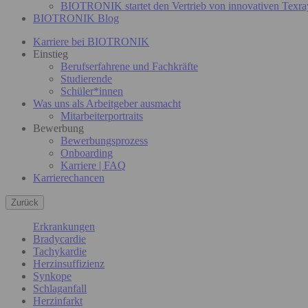
BIOTRONIK startet den Vertrieb von innovativen Texra
BIOTRONIK Blog
Karriere bei BIOTRONIK
Einstieg
Berufserfahrene und Fachkräfte
Studierende
Schüler*innen
Was uns als Arbeitgeber ausmacht
Mitarbeiterportraits
Bewerbung
Bewerbungsprozess
Onboarding
Karriere | FAQ
Karrierechancen
Zurück
Erkrankungen
Bradycardie
Tachykardie
Herzinsuffizienz
Synkope
Schlaganfall
Herzinfarkt