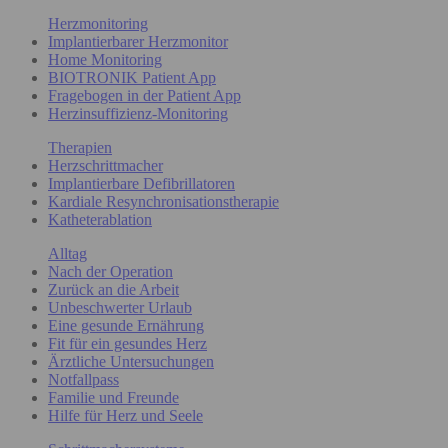
Herzmonitoring
Implantierbarer Herzmonitor
Home Monitoring
BIOTRONIK Patient App
Fragebogen in der Patient App
Herzinsuffizienz-Monitoring
Therapien
Herzschrittmacher
Implantierbare Defibrillatoren
Kardiale Resynchronisationstherapie
Katheterablation
Alltag
Nach der Operation
Zurück an die Arbeit
Unbeschwerter Urlaub
Eine gesunde Ernährung
Fit für ein gesundes Herz
Ärztliche Untersuchungen
Notfallpass
Familie und Freunde
Hilfe für Herz und Seele