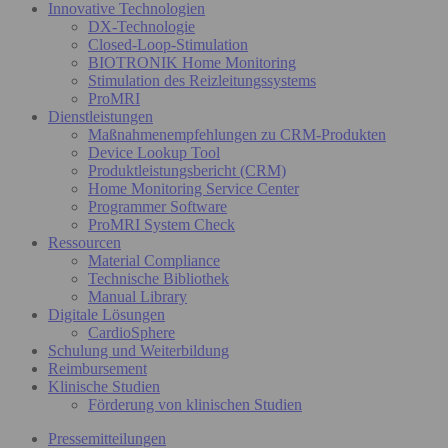
Innovative Technologien
DX-Technologie
Closed-Loop-Stimulation
BIOTRONIK Home Monitoring
Stimulation des Reizleitungssystems
ProMRI
Dienstleistungen
Maßnahmenempfehlungen zu CRM-Produkten
Device Lookup Tool
Produktleistungsbericht (CRM)
Home Monitoring Service Center
Programmer Software
ProMRI System Check
Ressourcen
Material Compliance
Technische Bibliothek
Manual Library
Digitale Lösungen
CardioSphere
Schulung und Weiterbildung
Reimbursement
Klinische Studien
Förderung von klinischen Studien
Pressemitteilungen