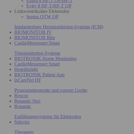
Enitra 8 HF-T QP/HF-T
Evity 8 HF-T/HF-T QP
Linksventrikuläre Elektroden
Sentus OTW QP
Implantierbare Herzmonitoring-Systeme (ICM)
BIOMONITOR IV
BIOMONITOR IIIm
CardioMessenger Smart
Telemonitoring-Systeme
BIOTRONIK Home Monitoring
CardioMessenger Smart
HeartInsight
BIOTRONIK Patient App
inCareNet HF
Programmiergeräte und externe Geräte
Reocor
Renamic Neo
Renamic
Einführungssysteme für Elektroden
Selectra
Therapien