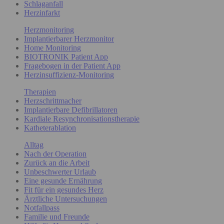
Schlaganfall
Herzinfarkt
Herzmonitoring
Implantierbarer Herzmonitor
Home Monitoring
BIOTRONIK Patient App
Fragebogen in der Patient App
Herzinsuffizienz-Monitoring
Therapien
Herzschrittmacher
Implantierbare Defibrillatoren
Kardiale Resynchronisationstherapie
Katheterablation
Alltag
Nach der Operation
Zurück an die Arbeit
Unbeschwerter Urlaub
Eine gesunde Ernährung
Fit für ein gesundes Herz
Ärztliche Untersuchungen
Notfallpass
Familie und Freunde