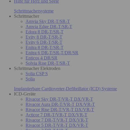
Hilfe für Herz und Seele
Schrittmachersysteme
Schrittmacher
Amvia Sky DR-T/SR-T
Amvia Edge DR-T/SR-T
Edora 8 DR-T/SR-T
Evity 8 DR-T/SR-T
Evity 6 DR-T/SR-T
Enitra 8 DR-T/SR-T
Enitra 6 DR-T/SR-T/DR/SR
Enticos 4 DR/SR
Solvia Rise DR-T/SR-T
Schrittmacher Elektroden
Solia CSP S
Solia
Implantierbare Cardioverter-Defibrillator (ICD) Systeme
ICD-Geräte
Rivacor Sky DR-T/VR-T DX/VR-T
Rivacor Aura DR-T/VR-T DX/VR-T
Rivacor Rise DR-T/VR-T DX/VR-T
Acticor 7 DR-T/VR-T DX/VR-T
Rivacor 7 DR-T/VR-T DX/VR-T
Rivacor 5 DR-T/VR-T DX/VR-T