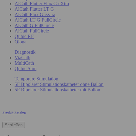
AlCath Flutter Flux G eXtra
AlCath Flutter LT G
AlCath Flux G eXtra
AlCath LT G FullCircle
AlCath G FullCircle
AlCath FullCircle
Qubic RF
Qiona
Diagnostik
ViaCath
MultiCath
Qubic Stim
Temporäre Stimulation
5F Bipolarer Stimulationskatheter ohne Ballon
5F Bipolarer Stimulationskatheter mit Ballon
Produktkatalog
Schließen