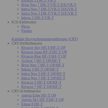
Rivacor 3 DR-T/VR-T
Ilivia Neo 7 DR-T/VR-T DX/VR-T
Intica Neo 7 DR-T/VR-T DX/VR-T
Intica Neo 5 DR-T/VR-T DX/VR-T
Inlexa 3 DR-T/VR-T
ICD-Elektroden
Plexa
Pamira
Kardiale Resynchronisationstherapie (CRT)
CRT-Defibrillatoren
Rivacor Sky HF-T/HF-T QP
Rivacor Aura HF-T/HF-T QP
Rivacor Rise HF-T/HF-T QP
Acticor 7 HF-T QP/HF-T
Ilivia Neo 7 HF-T QP/HF-T
Inlexa 3 HF-T QP/HF-T
Intica Neo 5 HF-T QP/HF-T
Intica Neo 7 HF-T QP/HF-T
Rivacor 5 HF-T QP/HF-T
Rivacor 7 HF-T QP/HF-T
CRT-Schrittmacher
Amvia Edge HF-T QP
Amvia Sky HF-T/HF-T QP
Edora 8 HF-T