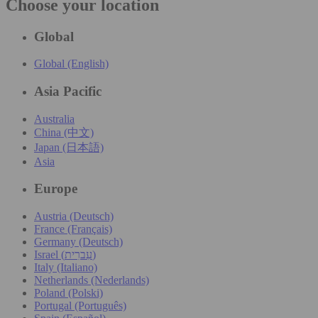
Choose your location
Global
Global (English)
Asia Pacific
Australia
China (中文)
Japan (日本語)
Asia
Europe
Austria (Deutsch)
France (Français)
Germany (Deutsch)
Israel (עִברִית)
Italy (Italiano)
Netherlands (Nederlands)
Poland (Polski)
Portugal (Português)