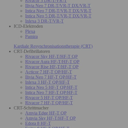
Rivacor 3 DR-T/VR-T
Ilivia Neo 7 DR-T/VR-T DX/VR-T
Intica Neo 7 DR-T/VR-T DX/VR-T
Intica Neo 5 DR-T/VR-T DX/VR-T
Inlexa 3 DR-T/VR-T
ICD-Elektroden
Plexa
Pamira
Kardiale Resynchronisationstherapie (CRT)
CRT-Defibrillatoren
Rivacor Sky HF-T/HF-T QP
Rivacor Aura HF-T/HF-T QP
Rivacor Rise HF-T/HF-T QP
Acticor 7 HF-T QP/HF-T
Ilivia Neo 7 HF-T QP/HF-T
Inlexa 3 HF-T QP/HF-T
Intica Neo 5 HF-T QP/HF-T
Intica Neo 7 HF-T QP/HF-T
Rivacor 5 HF-T QP/HF-T
Rivacor 7 HF-T QP/HF-T
CRT-Schrittmacher
Amvia Edge HF-T QP
Amvia Sky HF-T/HF-T QP
Edora 8 HF-T