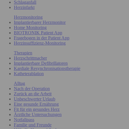
Schlaganfall
Herzinfarkt
Herzmonitoring
Implantierbarer Herzmonitor
Home Monitoring
BIOTRONIK Patient App
Fragebogen in der Patient App
Herzinsuffizienz-Monitoring
Therapien
Herzschrittmacher
Implantierbare Defibrillatoren
Kardiale Resynchronisationstherapie
Katheterablation
Alltag
Nach der Operation
Zurück an die Arbeit
Unbeschwerter Urlaub
Eine gesunde Ernährung
Fit für ein gesundes Herz
Ärztliche Untersuchungen
Notfallpass
Familie und Freunde