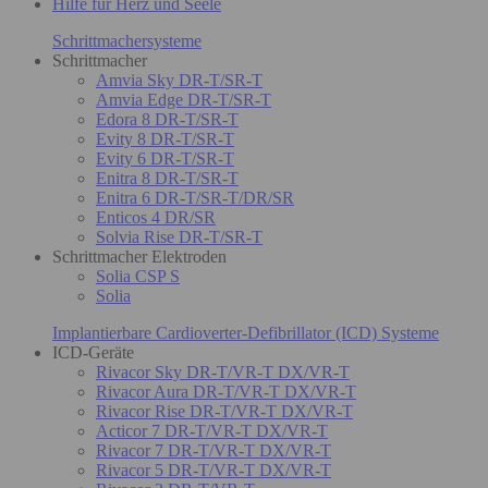
Hilfe für Herz und Seele
Schrittmachersysteme
Schrittmacher
Amvia Sky DR-T/SR-T
Amvia Edge DR-T/SR-T
Edora 8 DR-T/SR-T
Evity 8 DR-T/SR-T
Evity 6 DR-T/SR-T
Enitra 8 DR-T/SR-T
Enitra 6 DR-T/SR-T/DR/SR
Enticos 4 DR/SR
Solvia Rise DR-T/SR-T
Schrittmacher Elektroden
Solia CSP S
Solia
Implantierbare Cardioverter-Defibrillator (ICD) Systeme
ICD-Geräte
Rivacor Sky DR-T/VR-T DX/VR-T
Rivacor Aura DR-T/VR-T DX/VR-T
Rivacor Rise DR-T/VR-T DX/VR-T
Acticor 7 DR-T/VR-T DX/VR-T
Rivacor 7 DR-T/VR-T DX/VR-T
Rivacor 5 DR-T/VR-T DX/VR-T