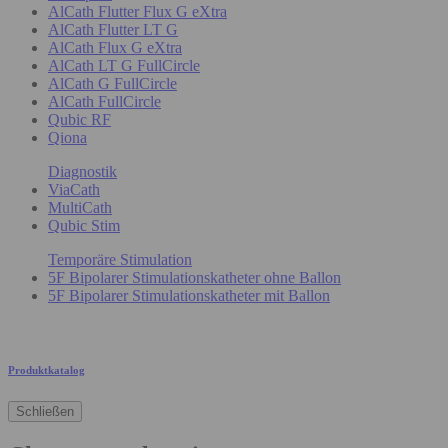
AlCath Flutter Flux G eXtra
AlCath Flutter LT G
AlCath Flux G eXtra
AlCath LT G FullCircle
AlCath G FullCircle
AlCath FullCircle
Qubic RF
Qiona
Diagnostik
ViaCath
MultiCath
Qubic Stim
Temporäre Stimulation
5F Bipolarer Stimulationskatheter ohne Ballon
5F Bipolarer Stimulationskatheter mit Ballon
Produktkatalog
Schließen