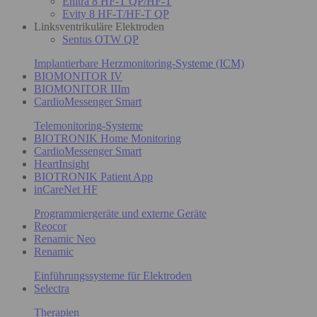
Enitra 8 HF-T QP/HF-T
Evity 8 HF-T/HF-T QP
Linksventrikuläre Elektroden
Sentus OTW QP
Implantierbare Herzmonitoring-Systeme (ICM)
BIOMONITOR IV
BIOMONITOR IIIm
CardioMessenger Smart
Telemonitoring-Systeme
BIOTRONIK Home Monitoring
CardioMessenger Smart
HeartInsight
BIOTRONIK Patient App
inCareNet HF
Programmiergeräte und externe Geräte
Reocor
Renamic Neo
Renamic
Einführungssysteme für Elektroden
Selectra
Therapien