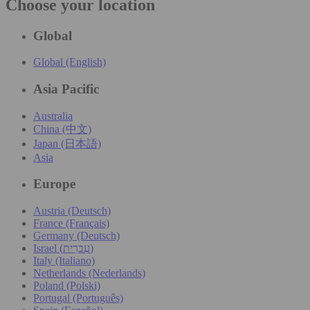
Choose your location
Global
Global (English)
Asia Pacific
Australia
China (中文)
Japan (日本語)
Asia
Europe
Austria (Deutsch)
France (Français)
Germany (Deutsch)
Israel (עִברִית)
Italy (Italiano)
Netherlands (Nederlands)
Poland (Polski)
Portugal (Português)