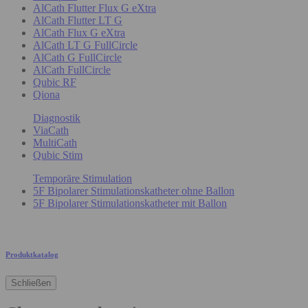
AlCath Flutter Flux G eXtra
AlCath Flutter LT G
AlCath Flux G eXtra
AlCath LT G FullCircle
AlCath G FullCircle
AlCath FullCircle
Qubic RF
Qiona
Diagnostik
ViaCath
MultiCath
Qubic Stim
Temporäre Stimulation
5F Bipolarer Stimulationskatheter ohne Ballon
5F Bipolarer Stimulationskatheter mit Ballon
Produktkatalog
Schließen