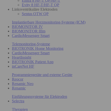
Enitra 8 HF-T QP/HF-T
Evity 8 HF-T/HF-T QP
Linksventrikuläre Elektroden
Sentus OTW QP
Implantierbare Herzmonitoring-Systeme (ICM)
BIOMONITOR IV
BIOMONITOR IIIm
CardioMessenger Smart
Telemonitoring-Systeme
BIOTRONIK Home Monitoring
CardioMessenger Smart
HeartInsight
BIOTRONIK Patient App
inCareNet HF
Programmiergeräte und externe Geräte
Reocor
Renamic Neo
Renamic
Einführungssysteme für Elektroden
Selectra
Therapien