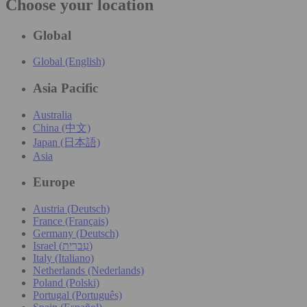
Choose your location
Global
Global (English)
Asia Pacific
Australia
China (中文)
Japan (日本語)
Asia
Europe
Austria (Deutsch)
France (Français)
Germany (Deutsch)
Israel (עִברִית)
Italy (Italiano)
Netherlands (Nederlands)
Poland (Polski)
Portugal (Português)