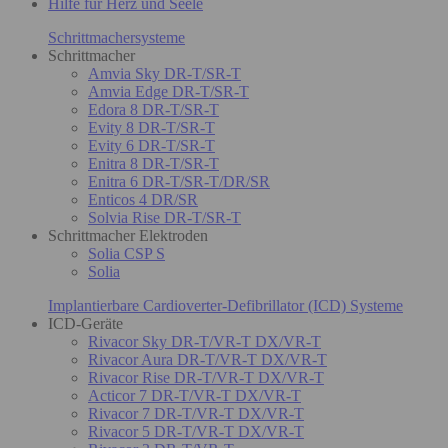
Hilfe für Herz und Seele
Schrittmachersysteme
Schrittmacher
Amvia Sky DR-T/SR-T
Amvia Edge DR-T/SR-T
Edora 8 DR-T/SR-T
Evity 8 DR-T/SR-T
Evity 6 DR-T/SR-T
Enitra 8 DR-T/SR-T
Enitra 6 DR-T/SR-T/DR/SR
Enticos 4 DR/SR
Solvia Rise DR-T/SR-T
Schrittmacher Elektroden
Solia CSP S
Solia
Implantierbare Cardioverter-Defibrillator (ICD) Systeme
ICD-Geräte
Rivacor Sky DR-T/VR-T DX/VR-T
Rivacor Aura DR-T/VR-T DX/VR-T
Rivacor Rise DR-T/VR-T DX/VR-T
Acticor 7 DR-T/VR-T DX/VR-T
Rivacor 7 DR-T/VR-T DX/VR-T
Rivacor 5 DR-T/VR-T DX/VR-T