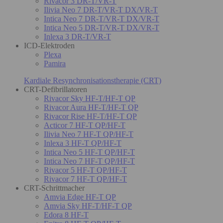
Rivacor 3 DR-T/VR-T
Ilivia Neo 7 DR-T/VR-T DX/VR-T
Intica Neo 7 DR-T/VR-T DX/VR-T
Intica Neo 5 DR-T/VR-T DX/VR-T
Inlexa 3 DR-T/VR-T
ICD-Elektroden
Plexa
Pamira
Kardiale Resynchronisationstherapie (CRT)
CRT-Defibrillatoren
Rivacor Sky HF-T/HF-T QP
Rivacor Aura HF-T/HF-T QP
Rivacor Rise HF-T/HF-T QP
Acticor 7 HF-T QP/HF-T
Ilivia Neo 7 HF-T QP/HF-T
Inlexa 3 HF-T QP/HF-T
Intica Neo 5 HF-T QP/HF-T
Intica Neo 7 HF-T QP/HF-T
Rivacor 5 HF-T QP/HF-T
Rivacor 7 HF-T QP/HF-T
CRT-Schrittmacher
Amvia Edge HF-T QP
Amvia Sky HF-T/HF-T QP
Edora 8 HF-T