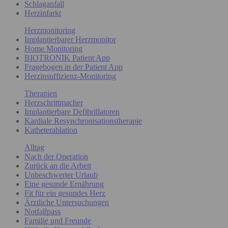
Schlaganfall
Herzinfarkt
Herzmonitoring
Implantierbarer Herzmonitor
Home Monitoring
BIOTRONIK Patient App
Fragebogen in der Patient App
Herzinsuffizienz-Monitoring
Therapien
Herzschrittmacher
Implantierbare Defibrillatoren
Kardiale Resynchronisationstherapie
Katheterablation
Alltag
Nach der Operation
Zurück an die Arbeit
Unbeschwerter Urlaub
Eine gesunde Ernährung
Fit für ein gesundes Herz
Ärztliche Untersuchungen
Notfallpass
Familie und Freunde