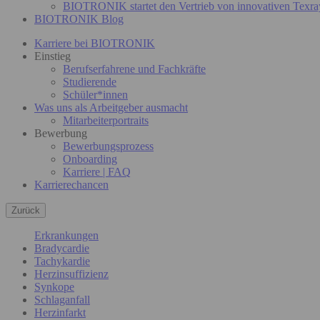
BIOTRONIK startet den Vertrieb von innovativen Texra
BIOTRONIK Blog
Karriere bei BIOTRONIK
Einstieg
Berufserfahrene und Fachkräfte
Studierende
Schüler*innen
Was uns als Arbeitgeber ausmacht
Mitarbeiterportraits
Bewerbung
Bewerbungsprozess
Onboarding
Karriere | FAQ
Karrierechancen
Zurück
Erkrankungen
Bradycardie
Tachykardie
Herzinsuffizienz
Synkope
Schlaganfall
Herzinfarkt