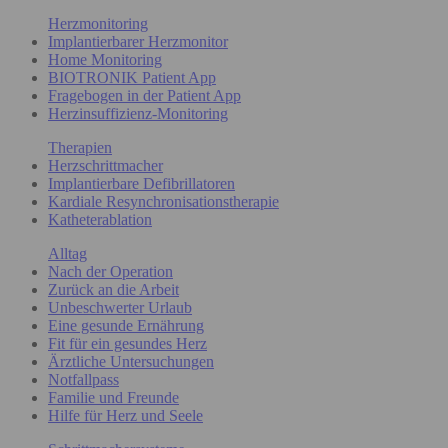
Herzmonitoring
Implantierbarer Herzmonitor
Home Monitoring
BIOTRONIK Patient App
Fragebogen in der Patient App
Herzinsuffizienz-Monitoring
Therapien
Herzschrittmacher
Implantierbare Defibrillatoren
Kardiale Resynchronisationstherapie
Katheterablation
Alltag
Nach der Operation
Zurück an die Arbeit
Unbeschwerter Urlaub
Eine gesunde Ernährung
Fit für ein gesundes Herz
Ärztliche Untersuchungen
Notfallpass
Familie und Freunde
Hilfe für Herz und Seele