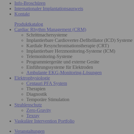
Info-Broschüren
Internationaler Implantationsausweis
Kontakt
Produktkatalog
Cardiac Rhythm Management (CRM)
Schrittmachersysteme
Implantierbare Cardioverter-Defibrillator (ICD) Systeme
Kardiale Resynchronisationstherapie (CRT)
Implantierbare Herzmonitoring-Systeme (ICM)
Telemonitoring-Systeme
Programmiergeräte und externe Geräte
Einführungssysteme für Elektroden
Ambulante EKG-Monitoring-Lösungen
Elektrophysiologie
Centauri PFA System
Therapien
Diagnostik
Temporäre Stimulation
Strahlenschutz
Zero-Gravity
Texray
Vaskuläre Intervention Portfolio
Veranstaltungen