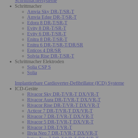
Schrittmachersysteme
Schrittmacher
Amvia Sky DR-T/SR-T
Amvia Edge DR-T/SR-T
Edora 8 DR-T/SR-T
Evity 8 DR-T/SR-T
Evity 6 DR-T/SR-T
Enitra 8 DR-T/SR-T
Enitra 6 DR-T/SR-T/DR/SR
Enticos 4 DR/SR
Solvia Rise DR-T/SR-T
Schrittmacher Elektroden
Solia CSP S
Solia
Implantierbare Cardioverter-Defibrillator (ICD) Systeme
ICD-Geräte
Rivacor Sky DR-T/VR-T DX/VR-T
Rivacor Aura DR-T/VR-T DX/VR-T
Rivacor Rise DR-T/VR-T DX/VR-T
Acticor 7 DR-T/VR-T DX/VR-T
Rivacor 7 DR-T/VR-T DX/VR-T
Rivacor 5 DR-T/VR-T DX/VR-T
Rivacor 3 DR-T/VR-T
Ilivia Neo 7 DR-T/VR-T DX/VR-T