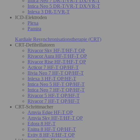
Intica Neo 7 DR-T/VR-T DX/VR-T
Intica Neo 5 DR-T/VR-T DX/VR-T
Inlexa 3 DR-T/VR-T
ICD-Elektroden
Plexa
Pamira
Kardiale Resynchronisationstherapie (CRT)
CRT-Defibrillatoren
Rivacor Sky HF-T/HF-T QP
Rivacor Aura HF-T/HF-T QP
Rivacor Rise HF-T/HF-T QP
Acticor 7 HF-T QP/HF-T
Ilivia Neo 7 HF-T QP/HF-T
Inlexa 3 HF-T QP/HF-T
Intica Neo 5 HF-T QP/HF-T
Intica Neo 7 HF-T QP/HF-T
Rivacor 5 HF-T QP/HF-T
Rivacor 7 HF-T QP/HF-T
CRT-Schrittmacher
Amvia Edge HF-T QP
Amvia Sky HF-T/HF-T QP
Edora 8 HF-T
Enitra 8 HF-T QP/HF-T
Evity 8 HF-T/HF-T QP