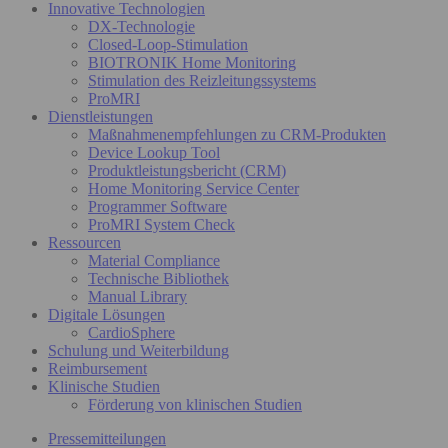
Innovative Technologien
DX-Technologie
Closed-Loop-Stimulation
BIOTRONIK Home Monitoring
Stimulation des Reizleitungssystems
ProMRI
Dienstleistungen
Maßnahmenempfehlungen zu CRM-Produkten
Device Lookup Tool
Produktleistungsbericht (CRM)
Home Monitoring Service Center
Programmer Software
ProMRI System Check
Ressourcen
Material Compliance
Technische Bibliothek
Manual Library
Digitale Lösungen
CardioSphere
Schulung und Weiterbildung
Reimbursement
Klinische Studien
Förderung von klinischen Studien
Pressemitteilungen