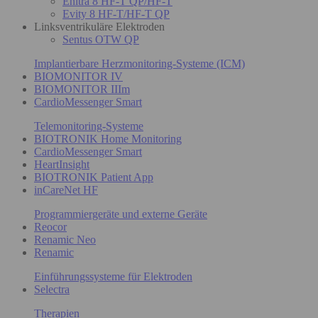
Enitra 8 HF-T QP/HF-T
Evity 8 HF-T/HF-T QP
Linksventrikuläre Elektroden
Sentus OTW QP
Implantierbare Herzmonitoring-Systeme (ICM)
BIOMONITOR IV
BIOMONITOR IIIm
CardioMessenger Smart
Telemonitoring-Systeme
BIOTRONIK Home Monitoring
CardioMessenger Smart
HeartInsight
BIOTRONIK Patient App
inCareNet HF
Programmiergeräte und externe Geräte
Reocor
Renamic Neo
Renamic
Einführungssysteme für Elektroden
Selectra
Therapien