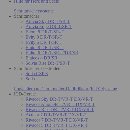
Hilfe für Herz und Seele
Schrittmachersysteme
Schrittmacher
Amvia Sky DR-T/SR-T
Amvia Edge DR-T/SR-T
Edora 8 DR-T/SR-T
Evity 8 DR-T/SR-T
Evity 6 DR-T/SR-T
Enitra 8 DR-T/SR-T
Enitra 6 DR-T/SR-T/DR/SR
Enticos 4 DR/SR
Solvia Rise DR-T/SR-T
Schrittmacher Elektroden
Solia CSP S
Solia
Implantierbare Cardioverter-Defibrillator (ICD) Systeme
ICD-Geräte
Rivacor Sky DR-T/VR-T DX/VR-T
Rivacor Aura DR-T/VR-T DX/VR-T
Rivacor Rise DR-T/VR-T DX/VR-T
Acticor 7 DR-T/VR-T DX/VR-T
Rivacor 7 DR-T/VR-T DX/VR-T
Rivacor 5 DR-T/VR-T DX/VR-T