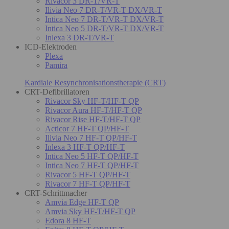
Rivacor 3 DR-T/VR-T
Ilivia Neo 7 DR-T/VR-T DX/VR-T
Intica Neo 7 DR-T/VR-T DX/VR-T
Intica Neo 5 DR-T/VR-T DX/VR-T
Inlexa 3 DR-T/VR-T
ICD-Elektroden
Plexa
Pamira
Kardiale Resynchronisationstherapie (CRT)
CRT-Defibrillatoren
Rivacor Sky HF-T/HF-T QP
Rivacor Aura HF-T/HF-T QP
Rivacor Rise HF-T/HF-T QP
Acticor 7 HF-T QP/HF-T
Ilivia Neo 7 HF-T QP/HF-T
Inlexa 3 HF-T QP/HF-T
Intica Neo 5 HF-T QP/HF-T
Intica Neo 7 HF-T QP/HF-T
Rivacor 5 HF-T QP/HF-T
Rivacor 7 HF-T QP/HF-T
CRT-Schrittmacher
Amvia Edge HF-T QP
Amvia Sky HF-T/HF-T QP
Edora 8 HF-T