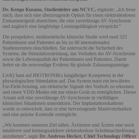
Dr. Kengo Kusano, Studienleiter am NCVC,
ergänzte: „Ich freue
mich, dass sich eine überzeugende Option für einen elektrodenlosen
Einkammergerät abzeichnet, die eine zuverlässige AV‑Synchronie
und zugleich eine langfristige Leistungsfähigkeit verspricht.“
Die prospektive, multizentrische klinische Studie wird rund 325
Patientinnen und Patienten an bis zu 60 internationalen
Studienzentren einschließen. Sie untersucht die Sicherheit des
Systems, die Stimulationsleistung, das Verhalten der AV‑Synchronie
sowie die Lebensqualität der Patientinnen und Patienten. Damit
liefert sie die notwendige Evidenz für globale Zulassungsanträge.
LivIQ baut auf BIOTRONIKs langjähriger Kompetenz in der
physiologischen Stimulation auf. Das System nutzt ein bewährtes
Far‑Field‑Sensing, um elektrische Signale des Vorhofs zu erkennen
und einen VDD‑Modus mit nur einem Gerät zu ermöglichen. Dieser
Ansatz soll eine zuverlässige AV‑Synchronie in vielfältigen
klinischen Situationen unterstützen. Der Implantationskatheter
wurde so entwickelt, dass er eine hervorragende Manövrierbarkeit
und eine präzise Kontrolle ermöglicht.
„Wir kommen unserem Ziel näher, Ärztinnen und Ärzten eine noch
intuitivere und leistungsstärkere elektrodenlose Schrittmacherlösung
anzubieten“, sagte
Dr. Andreas Hecker, Chief Technology Officer