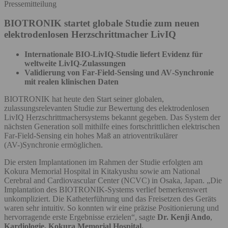
Pressemitteilung
BIOTRONIK startet globale Studie zum neuen
elektrodenlosen Herzschrittmacher LivIQ
Internationale BIO‑LivIQ‑Studie liefert Evidenz für
weltweite LivIQ‑Zulassungen
Validierung von Far‑Field‑Sensing und AV‑Synchronie
mit realen klinischen Daten
BIOTRONIK hat heute den Start seiner globalen,
zulassungsrelevanten Studie zur Bewertung des elektrodenlosen
LivIQ Herzschrittmachersystems bekannt gegeben. Das System der
nächsten Generation soll mithilfe eines fortschrittlichen elektrischen
Far‑Field‑Sensing ein hohes Maß an atrioventrikulärer
(AV-)Synchronie ermöglichen.
Die ersten Implantationen im Rahmen der Studie erfolgten am
Kokura Memorial Hospital in Kitakyushu sowie am National
Cerebral and Cardiovascular Center (NCVC) in Osaka, Japan. „Die
Implantation des BIOTRONIK‑Systems verlief bemerkenswert
unkompliziert. Die Katheterführung und das Freisetzen des Geräts
waren sehr intuitiv. So konnten wir eine präzise Positionierung und
hervorragende erste Ergebnisse erzielen“, sagte
Dr. Kenji Ando
,
Kardiologie, Kokura Memorial Hospital.