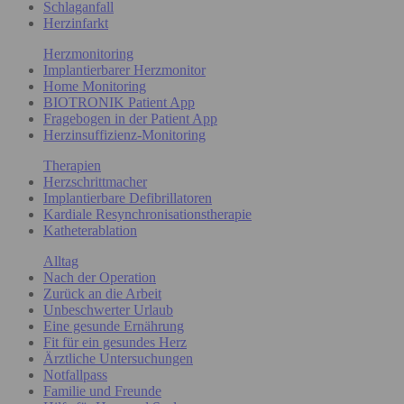
Schlaganfall
Herzinfarkt
Herzmonitoring
Implantierbarer Herzmonitor
Home Monitoring
BIOTRONIK Patient App
Fragebogen in der Patient App
Herzinsuffizienz-Monitoring
Therapien
Herzschrittmacher
Implantierbare Defibrillatoren
Kardiale Resynchronisationstherapie
Katheterablation
Alltag
Nach der Operation
Zurück an die Arbeit
Unbeschwerter Urlaub
Eine gesunde Ernährung
Fit für ein gesundes Herz
Ärztliche Untersuchungen
Notfallpass
Familie und Freunde