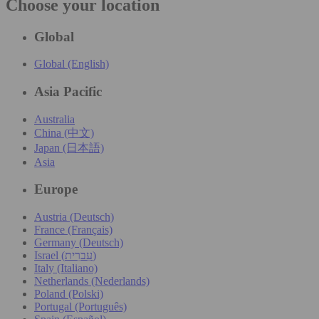
Choose your location
Global
Global (English)
Asia Pacific
Australia
China (中文)
Japan (日本語)
Asia
Europe
Austria (Deutsch)
France (Français)
Germany (Deutsch)
Israel (עִברִית)
Italy (Italiano)
Netherlands (Nederlands)
Poland (Polski)
Portugal (Português)