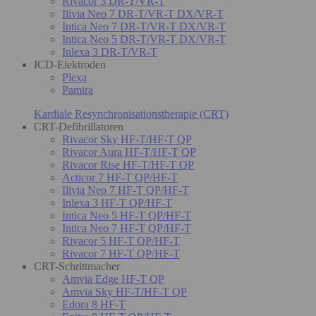
Rivacor 3 DR-T/VR-T
Ilivia Neo 7 DR-T/VR-T DX/VR-T
Intica Neo 7 DR-T/VR-T DX/VR-T
Intica Neo 5 DR-T/VR-T DX/VR-T
Inlexa 3 DR-T/VR-T
ICD-Elektroden
Plexa
Pamira
Kardiale Resynchronisationstherapie (CRT)
CRT-Defibrillatoren
Rivacor Sky HF-T/HF-T QP
Rivacor Aura HF-T/HF-T QP
Rivacor Rise HF-T/HF-T QP
Acticor 7 HF-T QP/HF-T
Ilivia Neo 7 HF-T QP/HF-T
Inlexa 3 HF-T QP/HF-T
Intica Neo 5 HF-T QP/HF-T
Intica Neo 7 HF-T QP/HF-T
Rivacor 5 HF-T QP/HF-T
Rivacor 7 HF-T QP/HF-T
CRT-Schrittmacher
Amvia Edge HF-T QP
Amvia Sky HF-T/HF-T QP
Edora 8 HF-T