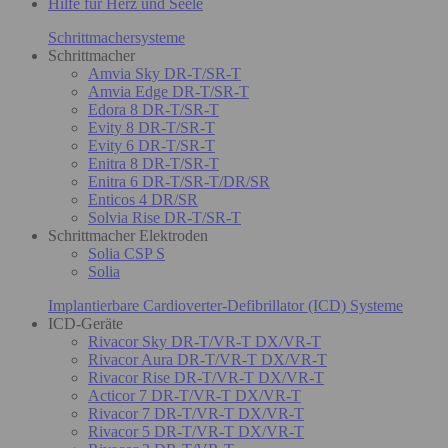
Hilfe für Herz und Seele
Schrittmachersysteme
Schrittmacher
Amvia Sky DR-T/SR-T
Amvia Edge DR-T/SR-T
Edora 8 DR-T/SR-T
Evity 8 DR-T/SR-T
Evity 6 DR-T/SR-T
Enitra 8 DR-T/SR-T
Enitra 6 DR-T/SR-T/DR/SR
Enticos 4 DR/SR
Solvia Rise DR-T/SR-T
Schrittmacher Elektroden
Solia CSP S
Solia
Implantierbare Cardioverter-Defibrillator (ICD) Systeme
ICD-Geräte
Rivacor Sky DR-T/VR-T DX/VR-T
Rivacor Aura DR-T/VR-T DX/VR-T
Rivacor Rise DR-T/VR-T DX/VR-T
Acticor 7 DR-T/VR-T DX/VR-T
Rivacor 7 DR-T/VR-T DX/VR-T
Rivacor 5 DR-T/VR-T DX/VR-T