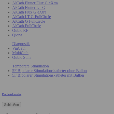
AlCath Flutter Flux G eXtra
AlCath Flutter LT G
AlCath Flux G eXtra
AlCath LT G FullCircle
AlCath G FullCircle
AlCath FullCircle
Qubic RF
Qiona
Diagnostik
ViaCath
MultiCath
Qubic Stim
Temporäre Stimulation
5F Bipolarer Stimulationskatheter ohne Ballon
5F Bipolarer Stimulationskatheter mit Ballon
Produktkatalog
Schließen