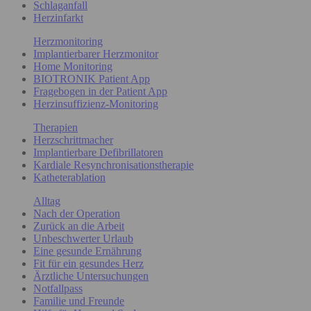
Schlaganfall
Herzinfarkt
Herzmonitoring
Implantierbarer Herzmonitor
Home Monitoring
BIOTRONIK Patient App
Fragebogen in der Patient App
Herzinsuffizienz-Monitoring
Therapien
Herzschrittmacher
Implantierbare Defibrillatoren
Kardiale Resynchronisationstherapie
Katheterablation
Alltag
Nach der Operation
Zurück an die Arbeit
Unbeschwerter Urlaub
Eine gesunde Ernährung
Fit für ein gesundes Herz
Ärztliche Untersuchungen
Notfallpass
Familie und Freunde