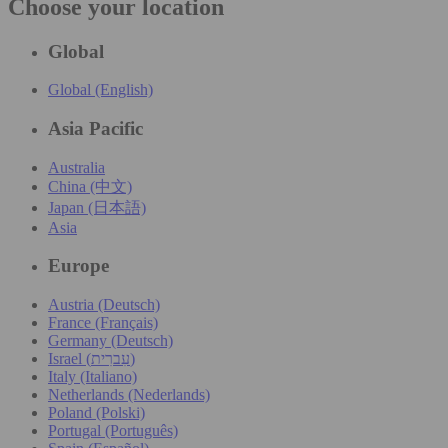
Choose your location
Global
Global (English)
Asia Pacific
Australia
China (中文)
Japan (日本語)
Asia
Europe
Austria (Deutsch)
France (Français)
Germany (Deutsch)
Israel (עִברִית)
Italy (Italiano)
Netherlands (Nederlands)
Poland (Polski)
Portugal (Português)