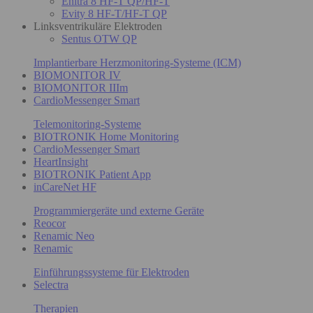
Enitra 8 HF-T QP/HF-T
Evity 8 HF-T/HF-T QP
Linksventrikuläre Elektroden
Sentus OTW QP
Implantierbare Herzmonitoring-Systeme (ICM)
BIOMONITOR IV
BIOMONITOR IIIm
CardioMessenger Smart
Telemonitoring-Systeme
BIOTRONIK Home Monitoring
CardioMessenger Smart
HeartInsight
BIOTRONIK Patient App
inCareNet HF
Programmiergeräte und externe Geräte
Reocor
Renamic Neo
Renamic
Einführungssysteme für Elektroden
Selectra
Therapien